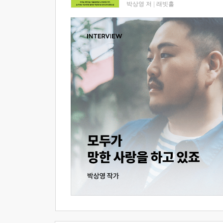
박상영 저
|
래빗홀