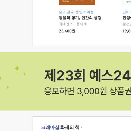
숲과 길 위 생명의 여정
단어
동물의 향기, 인간의 풍경
인생
최태영 저
|
돌베개
황선
23,400
원
19,8
크레마샵
화제의 책