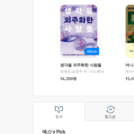
생각을 외주화한 사람들
머니
정재민,김영주 저
|
더스퀘어
16,200
원
15,5
도서
중고샵
예스's Pick