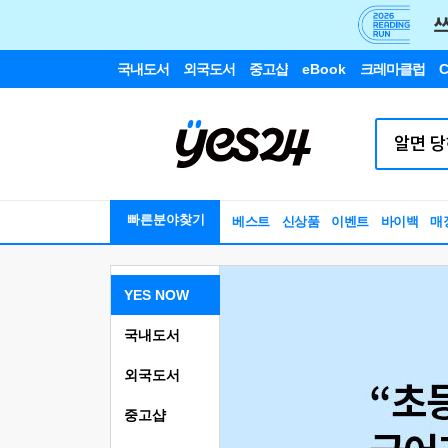
국내도서
외국도서
중고샵
eBook
크레마클럽
C
빠른분야찾기
베스트
신상품
이벤트
바이백
매
YES NOW
국내도서
외국도서
중고샵