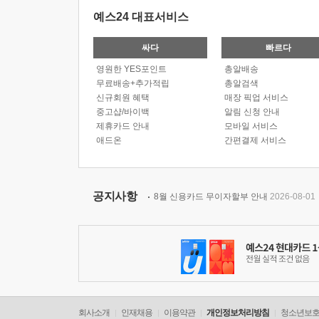
예스24 대표서비스
싸다
빠르다
영원한 YES포인트
총알배송
무료배송+추가적립
총알검색
신규회원 혜택
매장 픽업 서비스
중고샵/바이백
알림 신청 안내
제휴카드 안내
모바일 서비스
애드온
간편결제 서비스
공지사항
8월 신용카드 무이자할부 안내
2026-08-01
회사소개
인재채용
이용약관
개인정보처리방침
청소년보