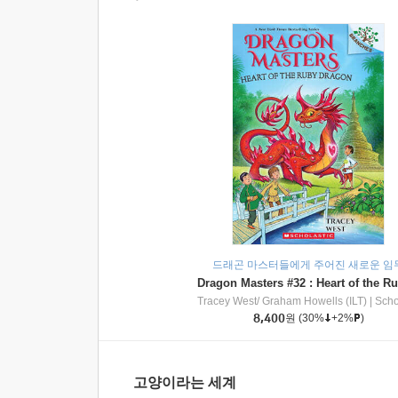
드래곤 마스터들에게 주어진 새로운 임
Tracey West/ Graham Howells (ILT)
|
Scholasti
8,400
원
(30%
+2%
)
고양이라는 세계