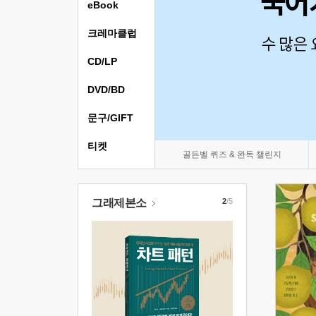
eBook
크레마클럽
CD/LP
DVD/BD
문구/GIFT
티켓
골든벨 퀴즈 & 완독 챌린지
그래제본소
2
/5