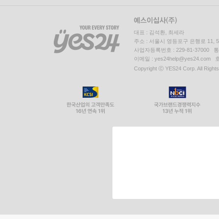
대표 : 김석환, 최세라
주소 : 서울시 영등포구 은행로 11,
사업자등록번호 : 229-81-37000 
이메일 : yes24help@yes24.c
Copyright ⓒ YES24 Corp. All Right