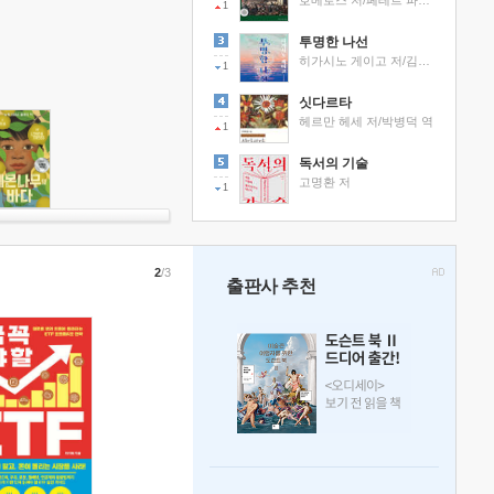
호메로스 저/페테르 파울 루벤스 그림/박문재 역
1
투명한 나선
히가시노 게이고 저/김선영 역
1
싯다르타
헤르만 헤세 저/박병덕 역
1
독서의 기술
고명환 저
1
2
/3
출판사 추천