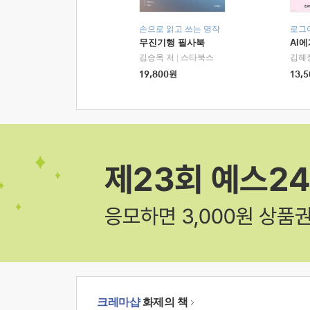
손으로 읽고 쓰는 명작
로그
무진기행 필사북
AI
김승옥 저
|
스타북스
김혜
19,800
원
13,5
크레마샵
화제의 책