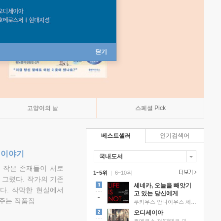
닫기
고양이의 날
스페셜 Pick
베스트셀러
인기검색어
 이야기
국내도서
고 작은 존재들이 서로
1~5위
|
6~10위
그렸다. 작가의 기존
세네카, 오늘을 빼앗기
다. 삭막한 현실에서
고 있는 당신에게
주는 작품집.
루키우스 안나이우스 세네카 저/하와이 대저택 편역
오디세이아