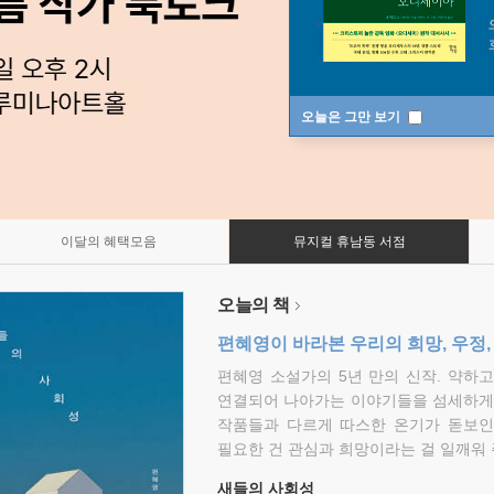
오늘은 그만 보기
이달의 혜택모음
뮤지컬 휴남동 서점
오늘의 책
편혜영이 바라본 우리의 희망, 우정,
편혜영 소설가의 5년 만의 신작. 약하
연결되어 나아가는 이야기들을 섬세하게 
작품들과 다르게 따스한 온기가 돋보인
필요한 건 관심과 희망이라는 걸 일깨워 
새들의 사회성