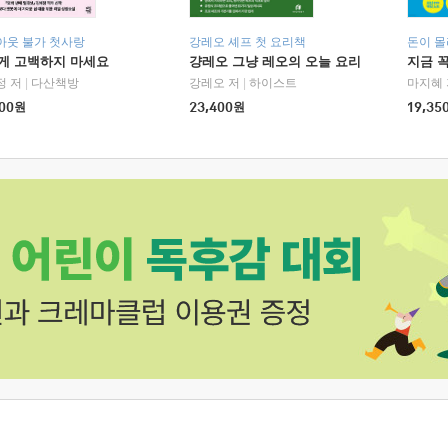
아웃 불가 첫사랑
강레오 셰프 첫 요리책
돈이 몰
에게 고백하지 마세요
걍레오 그냥 레오의 오늘 요리
지금 꼭
정 저
|
다산책방
강레오 저
|
하이스트
마지혜 
00
원
23,400
원
19,35