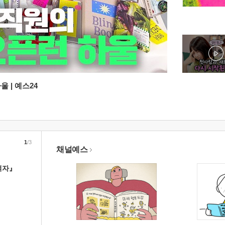
 | 예스24
1
/3
채널예스
여자』