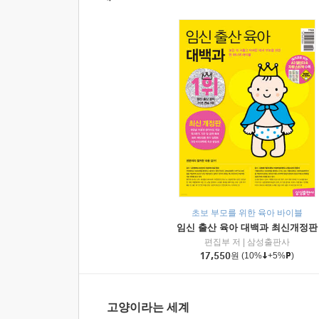
초보 부모를 위한 육아 바이블
임신 출산 육아 대백과 최신개정판
편집부 저
|
삼성출판사
17,550
원
(10%
+5%
)
고양이라는 세계