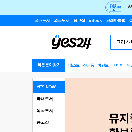
국내도서
외국도서
중고샵
eBook
크레마클럽
C
빠른분야찾기
베스트
신상품
이벤트
바이백
매
YES NOW
국내도서
외국도서
중고샵