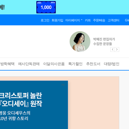
로그인
회원가입
마이페이지
카트
주문/배송
고객센터
Gl
름방학혜택
예사단독판매
이달의사은품
특가할인
추천도서
대량/법인