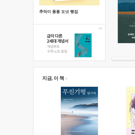
추억이 퐁퐁 도넛 빵집
지금, 이 책