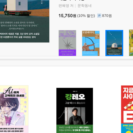
편혜영 저
문학동네
15,750
원
(10% 할인)
870원