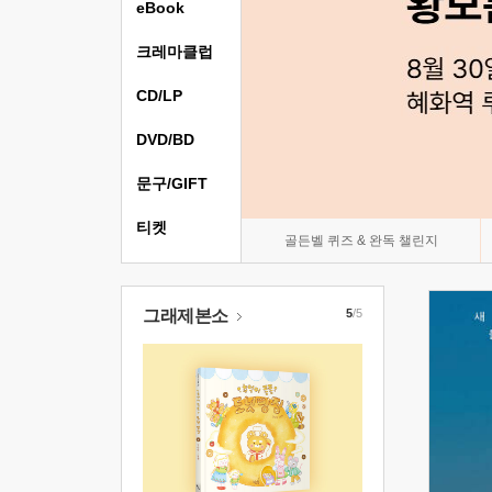
eBook
크레마클럽
CD/LP
DVD/BD
문구/GIFT
티켓
골든벨 퀴즈 & 완독 챌린지
그래제본소
5
/5