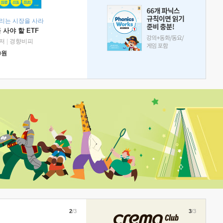
리는 시장을 사라
 사야 할 ETF
저
|
경향비피
0
원
2
/3
3
/3