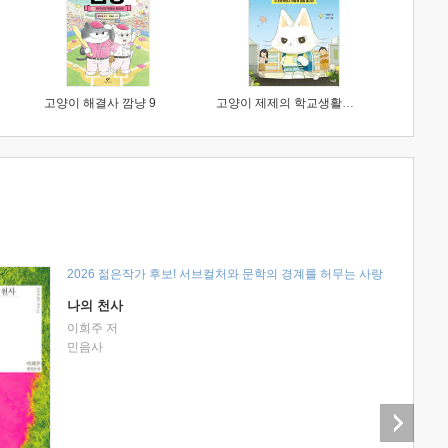
고양이 해결사 깜냥 9
고양이 제제의 학교생활 1 : 초등학생이 이렇게 힘들 줄이야
2026 젊은작가 후보! 서브컬처와 문학의 경계를 허무는 사랑
나의 천사
이희주 저
민음사