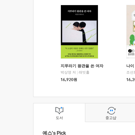
지푸라기 왕관을 쓴 여자
나이 
박상영 저
|
래빗홀
조선
16,920
원
16,2
도서
중고샵
예스's Pick