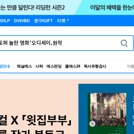
D/LP
DVD/BD
문구
/GIFT
티켓
독서유형검사
장안내
채널예스
사락
예스펀딩
클래스24
RBTI Lab
여
독서유형검사