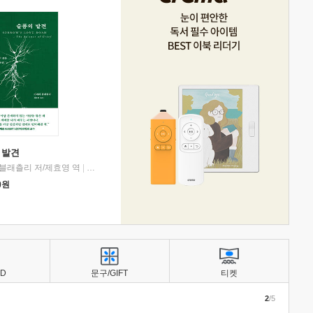
 발견
블래츨리 저/제효영 역
|
디플롯
0
원
BD
문구/GIFT
티켓
2
/5