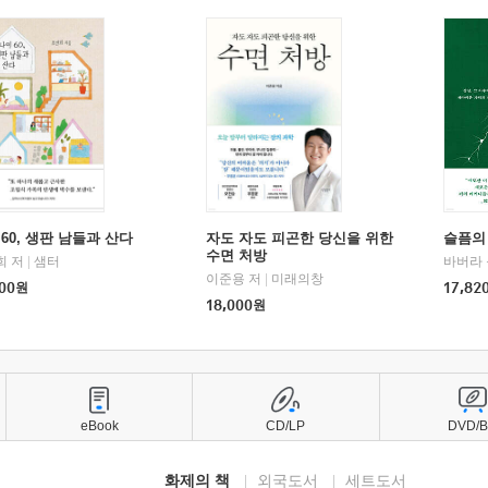
60, 생판 남들과 산다
자도 자도 피곤한 당신을 위한
슬픔의
수면 처방
희 저
|
샘터
바버라 
이준용 저
|
미래의창
00
원
17,82
18,000
원
eBook
CD/LP
DVD/
화제의 책
외국도서
세트도서