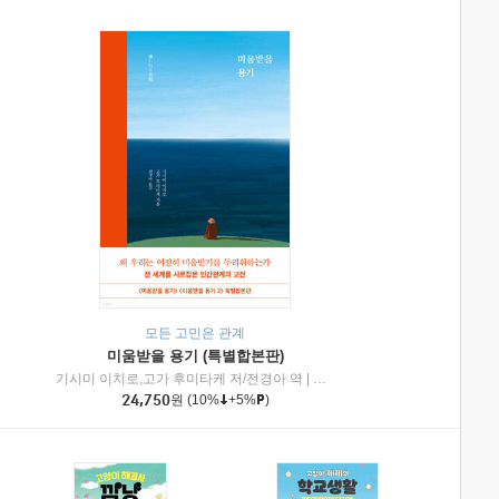
모든 고민은 관계
미움받을 용기 (특별합본판)
기시미 이치로,고가 후미타케 저/전경아 역
|
제이브리즈북스
|
인플루엔셜
24,750
원
(10%
+5%
)