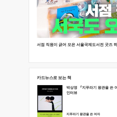
서점 직원이 긁어 모은 서울국제도서전 굿즈 하울
카드뉴스로 보는 책
박상영 『지푸라기 왕관을 쓴 
인터뷰
지푸라기 왕관을 쓴 여자