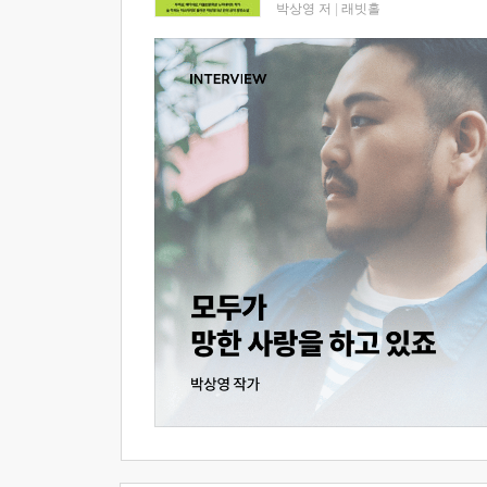
박상영 저
|
래빗홀