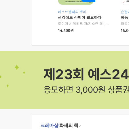
베스트셀러의 뿌리
손절
생각에도 산책이 필요하다
파동
도야마 시게히코 저/지소연 역
|
알에이치코리아(
파동
14,400
원
15,0
크레마샵
화제의 책