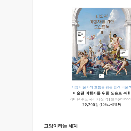
서양 미술사의 흐름을 꿰는 반려 미술
미술관 여행자를 위한 도슨트 북 II
카미유 주노 저/이세진 역
|
윌북(willboo
29,700
원
(10%
+5%
)
고양이라는 세계