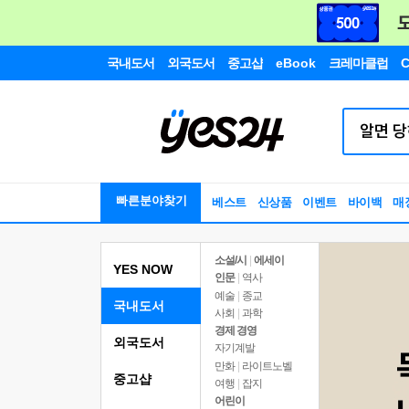
국내도서
외국도서
중고샵
eBook
크레마클럽
C
빠른분야찾기
베스트
신상품
이벤트
바이백
매
소설/시
|
에세이
YES NOW
인문
|
역사
예술
|
종교
국내도서
사회
|
과학
경제 경영
외국도서
자기계발
만화
|
라이트노벨
중고샵
여행
|
잡지
어린이