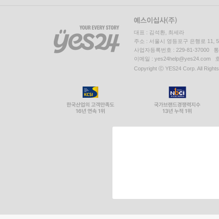
대표 : 김석환, 최세라
주소 : 서울시 영등포구 은행로 11,
사업자등록번호 : 229-81-37000 
이메일 : yes24help@yes24.c
Copyright ⓒ YES24 Corp. All Right