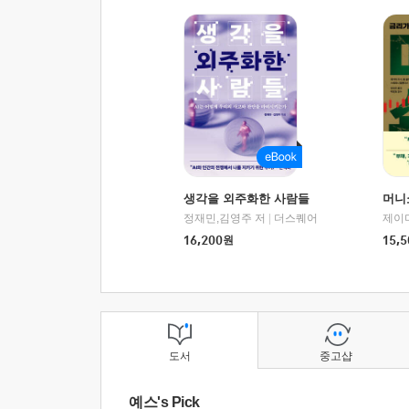
생각을 외주화한 사람들
머니
정재민,김영주 저
|
더스퀘어
16,200
원
15,5
도서
중고샵
예스's Pick