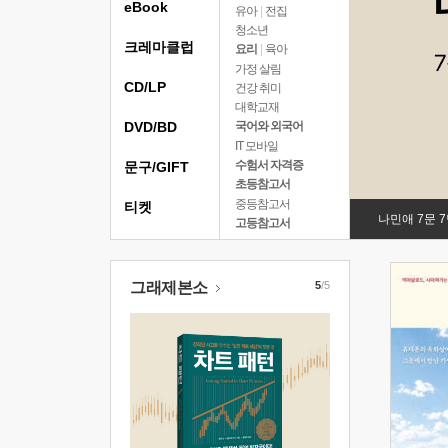
eBook
유아
|
전집
청소년
크레마클럽
요리
|
육아
가정 살림
CD/LP
건강 취미
대학교재
DVD/BD
국어와 외국어
IT 모바일
수험서 자격증
문구/GIFT
초등참고서
중등참고서
티켓
나민애 7문 
고등참고서
그래제본소
5
/5