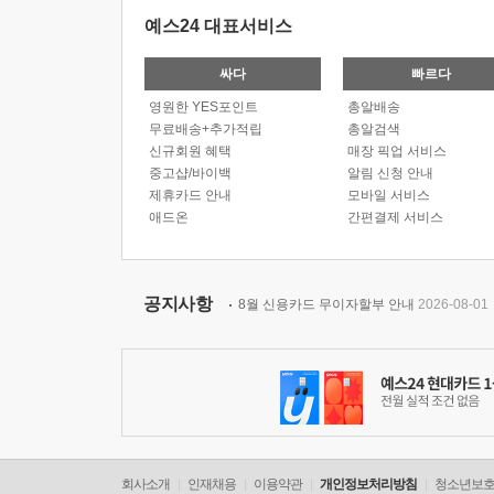
예스24 대표서비스
싸다
빠르다
영원한 YES포인트
총알배송
무료배송+추가적립
총알검색
신규회원 혜택
매장 픽업 서비스
중고샵/바이백
알림 신청 안내
제휴카드 안내
모바일 서비스
애드온
간편결제 서비스
공지사항
8월 신용카드 무이자할부 안내
2026-08-01
회사소개
인재채용
이용약관
개인정보처리방침
청소년보