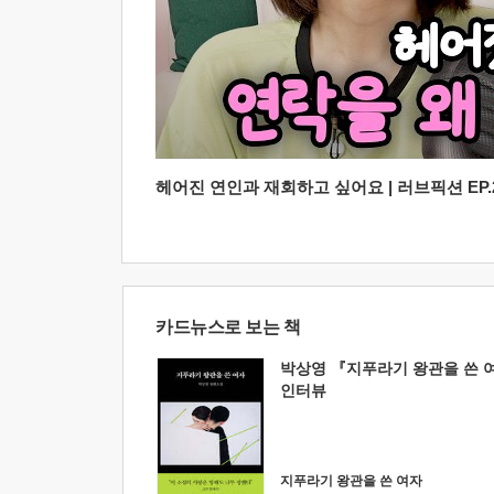
헤어진 연인과 재회하고 싶어요 | 러브픽션 EP.2
카드뉴스로 보는 책
박상영 『지푸라기 왕관을 쓴 
인터뷰
지푸라기 왕관을 쓴 여자