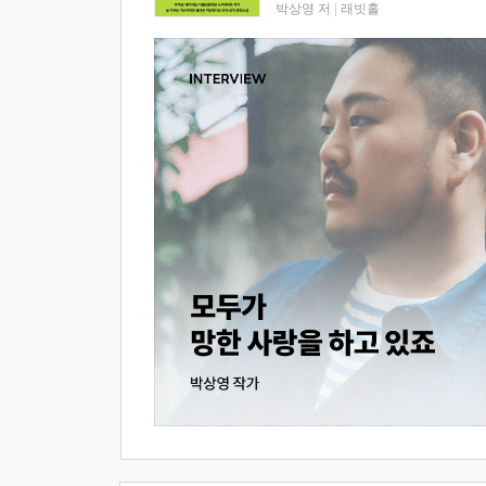
박상영 저
|
래빗홀