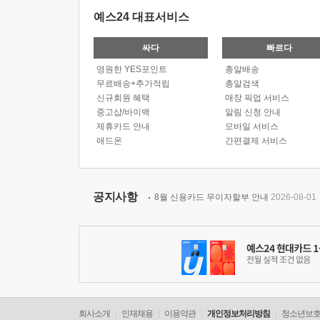
예스24 대표서비스
싸다
빠르다
영원한 YES포인트
총알배송
무료배송+추가적립
총알검색
신규회원 혜택
매장 픽업 서비스
중고샵/바이백
알림 신청 안내
제휴카드 안내
모바일 서비스
애드온
간편결제 서비스
공지사항
8월 신용카드 무이자할부 안내
2026-08-01
회사소개
인재채용
이용약관
개인정보처리방침
청소년보