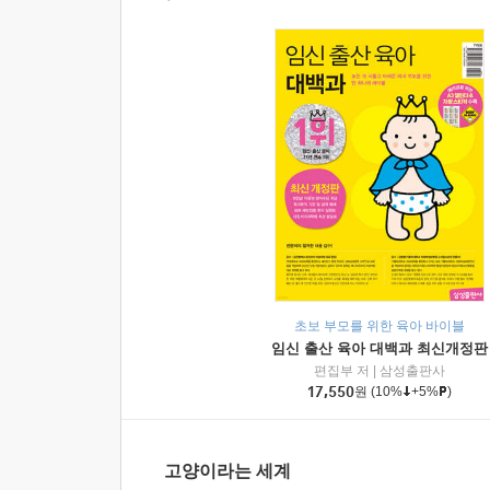
초보 부모를 위한 육아 바이블
임신 출산 육아 대백과 최신개정판
편집부 저
|
삼성출판사
17,550
원
(10%
+5%
)
고양이라는 세계