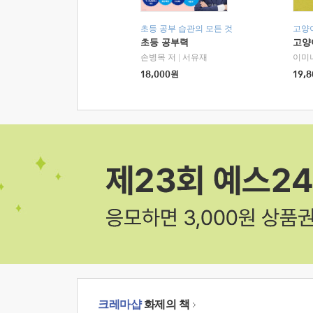
초등 공부 습관의 모든 것
고양
초등 공부력
고양
손병목 저
|
서유재
이미
18,000
원
19,8
크레마샵
화제의 책