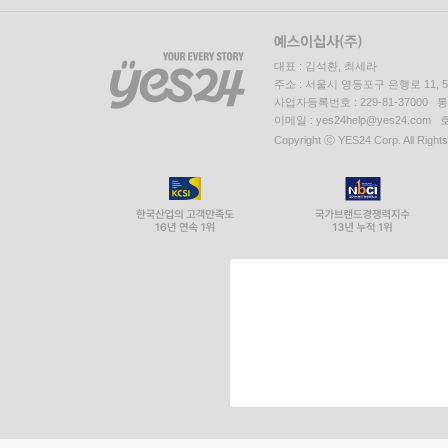
대표 : 김석환, 최세라
주소 : 서울시 영등포구 은행로 11,
사업자등록번호 : 229-81-37000 
이메일 : yes24help@yes24.c
Copyright ⓒ YES24 Corp. All Right