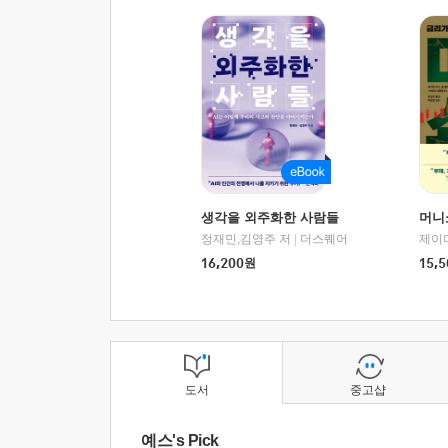
생각을 외주화한 사람들
머니
정재민,김영주 저
|
더스퀘어
16,200
원
15,5
도서
중고샵
예스's Pick