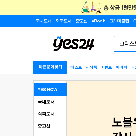
국내도서
외국도서
중고샵
eBook
크레마클럽
C
빠른분야찾기
베스트
신상품
이벤트
바이백
매
YES NOW
국내도서
외국도서
중고샵