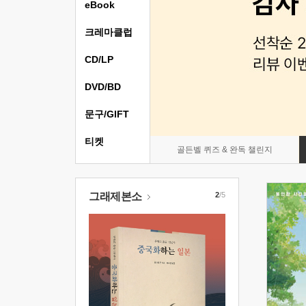
eBook
크레마클럽
CD/LP
DVD/BD
문구/GIFT
티켓
골든벨 퀴즈 & 완독 챌린지
그래제본소
2
/5