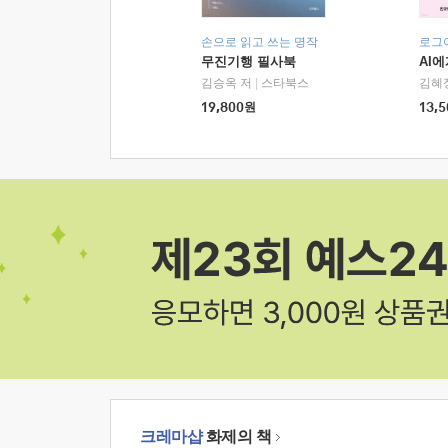
손으로 읽고 쓰는 명작
로그
무진기행 필사북
AI
김승옥 저
|
스타북스
김혜
19,800
원
13,5
크레마샵
화제의 책