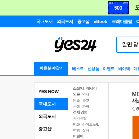
국내도서
외국도서
중고샵
eBook
크레마클럽
C
빠른분야찾기
베스트
신상품
이벤트
바이백
매
소설/시
|
에세이
YES NOW
인문
|
역사
예술
|
종교
국내도서
사회
|
과학
경제 경영
외국도서
자기계발
만화
|
라이트노벨
중고샵
여행
|
잡지
어린이