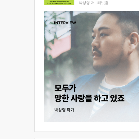
박상영 저
|
래빗홀