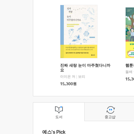
진짜 새랑 눈이 마주쳤다니까
웹툰
요
돌배
이이은 저
|
보리
15,3
15,300
원
도서
중고샵
예스's Pick