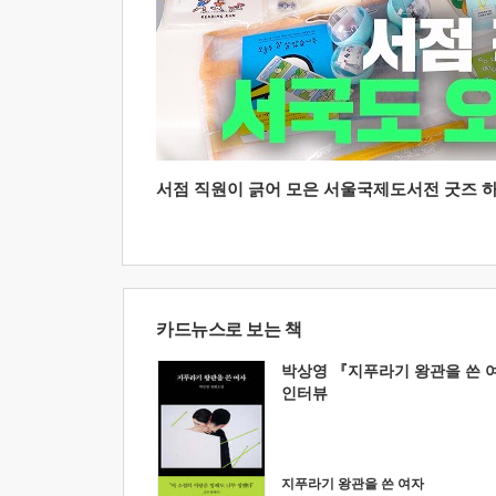
서점 직원이 긁어 모은 서울국제도서전 굿즈 하울
카드뉴스로 보는 책
박상영 『지푸라기 왕관을 쓴 
인터뷰
지푸라기 왕관을 쓴 여자