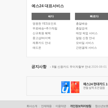
예스24 대표서비스
싸다
빠르다
영원한 YES포인트
총알배송
무료배송+추가적립
총알검색
신규회원 혜택
매장 픽업 서비스
중고샵/바이백
알림 신청 안내
제휴카드 안내
모바일 서비스
애드온
간편결제 서비스
공지사항
8월 신용카드 무이자할부 안내
2026-08-01
회사소개
인재채용
이용약관
개인정보처리방침
청소년보