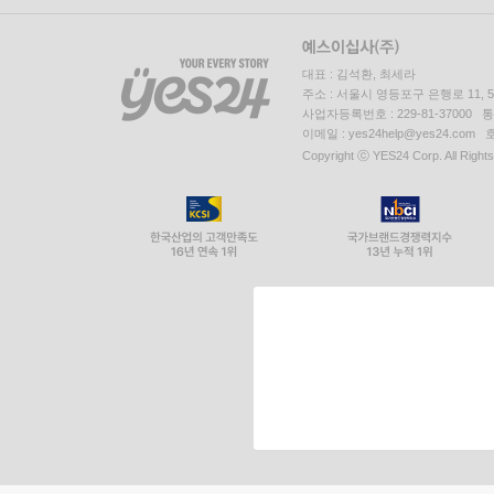
대표 : 김석환, 최세라
주소 : 서울시 영등포구 은행로 11,
사업자등록번호 : 229-81-37000 
이메일 : yes24help@yes24.c
Copyright ⓒ YES24 Corp. All Right