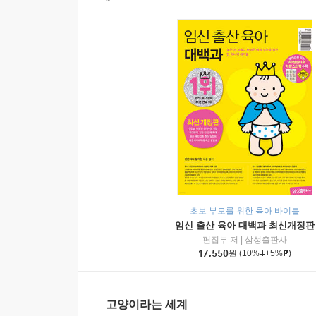
초보 부모를 위한 육아 바이블
임신 출산 육아 대백과 최신개정판
편집부 저
|
삼성출판사
17,550
원
(10%
+5%
)
고양이라는 세계