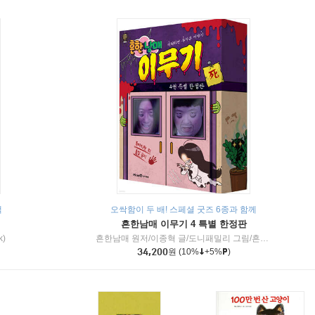
책
오싹함이 두 배! 스페셜 굿즈 6종과 함께
흔한남매 이무기 4 특별 한정판
k)
흔한남매 원저/이종혁 글/도니패밀리 그림/흔한컴퍼니 감수
34,200
원
(10%
+5%
)