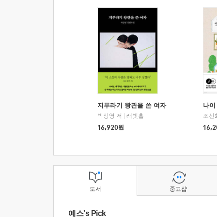
지푸라기 왕관을 쓴 여자
나이 
박상영 저
|
래빗홀
조선
16,920
원
16,2
도서
중고샵
예스's Pick