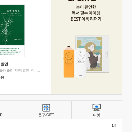
 발견
블래츨리 저/제효영 역
|
디플롯
0
원
BD
문구/GIFT
티켓
1
/5