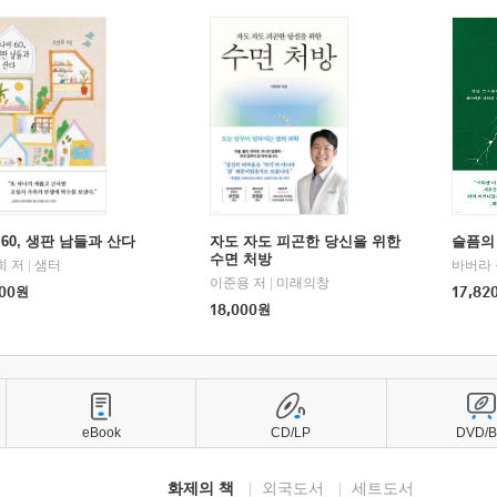
60, 생판 남들과 산다
자도 자도 피곤한 당신을 위한
슬픔의
수면 처방
희 저
|
샘터
바버라 
이준용 저
|
미래의창
00
원
17,82
18,000
원
eBook
CD/LP
DVD/
화제의 책
외국도서
세트도서