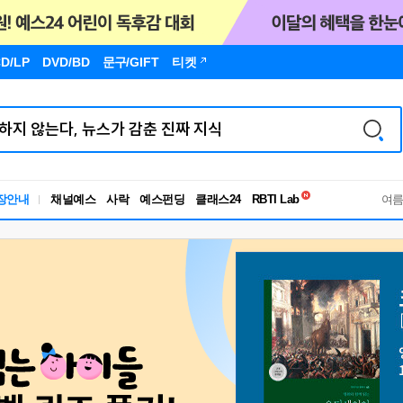
D/LP
DVD/BD
문구
/GIFT
티켓
독서유형검사
RBTI Lab
장안내
채널예스
사락
예스펀딩
클래스24
독서유형검사
여