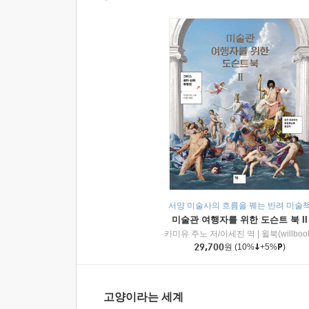
서양 미술사의 흐름을 꿰는 반려 미술
미술관 여행자를 위한 도슨트 북 II
카미유 주노 저/이세진 역
|
윌북(willboo
29,700
원
(10%
+5%
)
고양이라는 세계