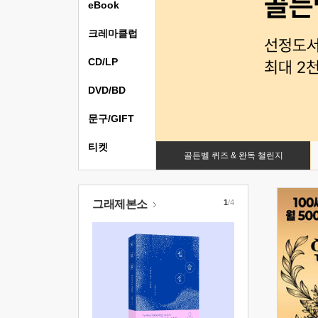
eBook
크레마클럽
CD/LP
DVD/BD
문구/GIFT
티켓
골든벨 퀴즈 & 완독 챌린지
그래제본소
1
/4