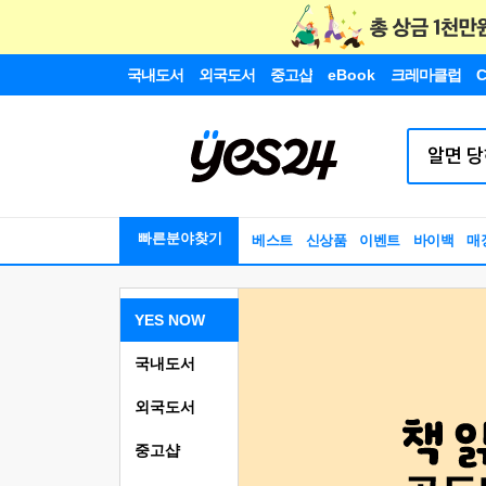
국내도서
외국도서
중고샵
eBook
크레마클럽
C
빠른분야찾기
베스트
신상품
이벤트
바이백
매
YES NOW
국내도서
외국도서
중고샵