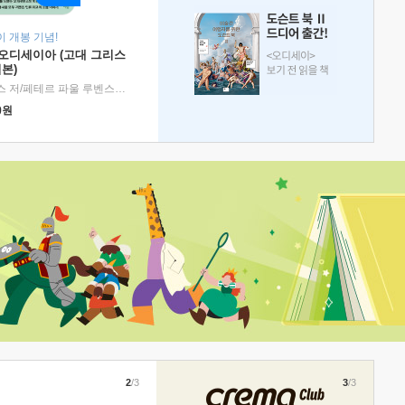
 개봉 기념!
 오디세이아 (고대 그리스
본)
호메로스 저/페테르 파울 루벤스 그림/박문재 역
|
현대지성
0
원
2
/3
3
/3