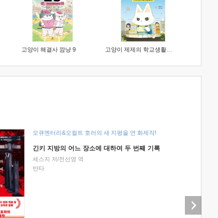
고양이 해결사 깜냥 9
고양이 제제의 학교생활 1 : 초등학생이 이렇게 힘들 줄이야
모큐멘터리&오컬트 호러의 새 지평을 연 화제작!
긴키 지방의 어느 장소에 대하여 두 번째 기록
세스지 저/전선영 역
반타