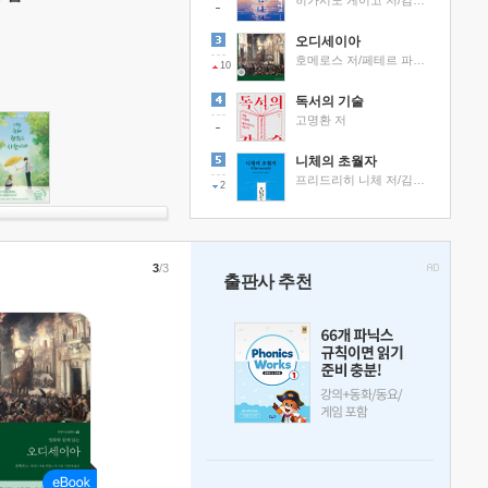
히가시노 게이고 저/김선영 역
오디세이아
호메로스 저/페테르 파울 루벤스 그림/박문재 역
10
독서의 기술
고명환 저
니체의 초월자
프리드리히 니체 저/김철 편역
2
3
/3
출판사 추천