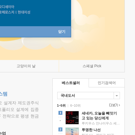
닫기
고양이의 날
스페셜 Pick
베스트셀러
인기검색어
스템
국내도서
리오 설계자 제도권주식
1~5위
|
6~10위
트폴리오 설계에 집중
세네카, 오늘을 빼앗기
F 전략으로 평생 현금
고 있는 당신에게
루키우스 안나이우스 세네카 저/하와이 대저택 편역
투명한 나선
 수업