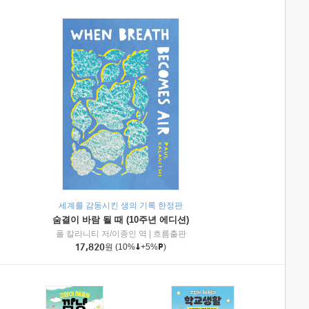
세계를 감동시킨 생의 기록 한정판
숨결이 바람 될 때 (10주년 에디션)
|
미래엔아이세움
폴 칼라니티 저/이종인 역
|
흐름출판
17,820
원
(10%
+5%
)