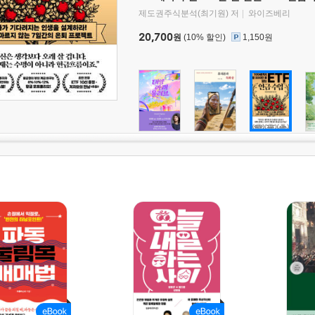
제도권주식분석(최기원) 저
와이즈베리
20,700
원
(10% 할인)
1,150원