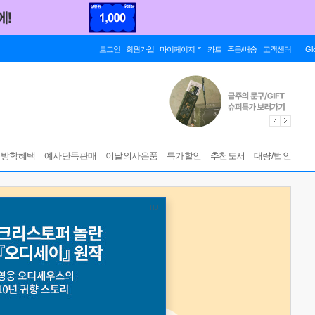
로그인
회원가입
마이페이지
카트
주문/배송
고객센터
Gl
름방학혜택
예사단독판매
이달의사은품
특가할인
추천도서
대량/법인