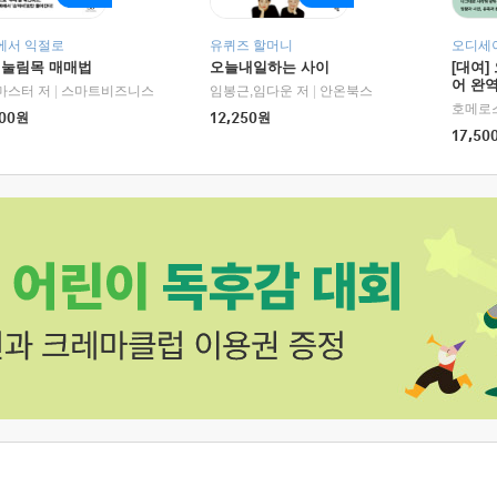
에서 익절로
유퀴즈 할머니
오디세이
 눌림목 매매법
오늘내일하는 사이
[대여]
어 완역
마스터 저
|
스마트비즈니스
임봉근,임다운 저
|
안온북스
00
원
12,250
원
17,50