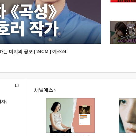
 미지의 공포 | 24CM | 예스24
1
/3
채널예스
여자』