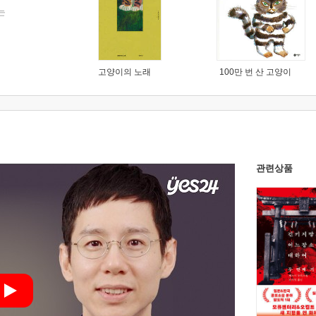
는
고양이의 노래
100만 번 산 고양이
관련상품