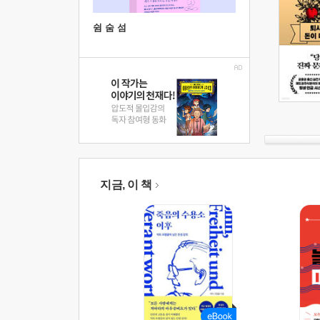
쉼 숨 섬
지금, 이 책