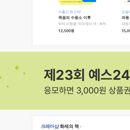
미출간 유고작!
손절
죽음의 수용소 이후
파동
빅터 프랭클 저/유영미 역
|
북하우스
파동
12,500
원
15,0
크레마샵
화제의 책