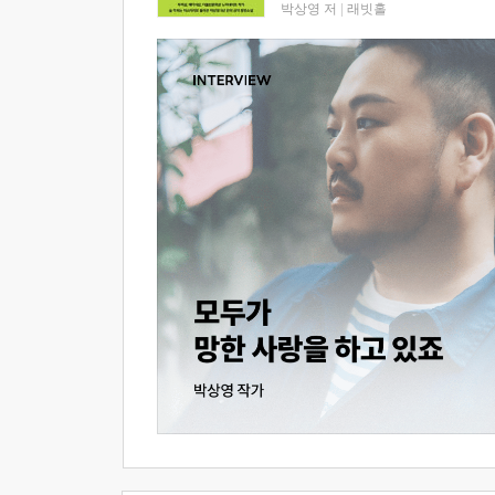
박상영 저
|
래빗홀