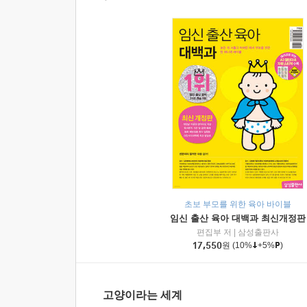
초보 부모를 위한 육아 바이블
임신 출산 육아 대백과 최신개정판
편집부 저
|
삼성출판사
17,550
원
(10%
+5%
)
고양이라는 세계