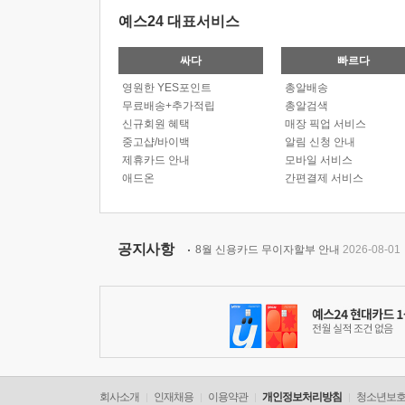
예스24 대표서비스
싸다
빠르다
영원한 YES포인트
총알배송
무료배송+추가적립
총알검색
신규회원 혜택
매장 픽업 서비스
중고샵/바이백
알림 신청 안내
제휴카드 안내
모바일 서비스
애드온
간편결제 서비스
공지사항
8월 신용카드 무이자할부 안내
2026-08-01
회사소개
인재채용
이용약관
개인정보처리방침
청소년보