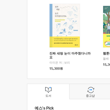
진짜 새랑 눈이 마주쳤다니까
웹툰
요
돌배
이이은 저
|
보리
15,3
15,300
원
도서
중고샵
예스's Pick