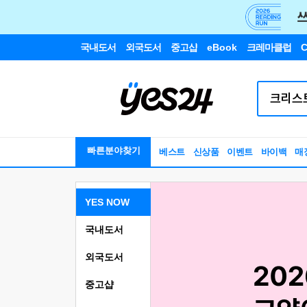
국내도서
외국도서
중고샵
eBook
크레마클럽
C
빠른분야찾기
베스트
신상품
이벤트
바이백
매
YES NOW
국내도서
외국도서
중고샵