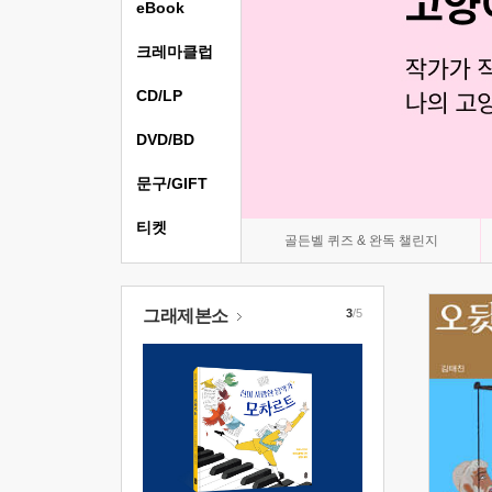
eBook
크레마클럽
CD/LP
DVD/BD
문구/GIFT
티켓
골든벨 퀴즈 & 완독 챌린지
그래제본소
3
/5