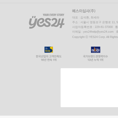
대표 : 김석환, 최세라
주소 : 서울시 영등포구 은행로 11,
사업자등록번호 : 229-81-37000 
이메일 : yes24help@yes24.c
Copyright ⓒ YES24 Corp. All Right