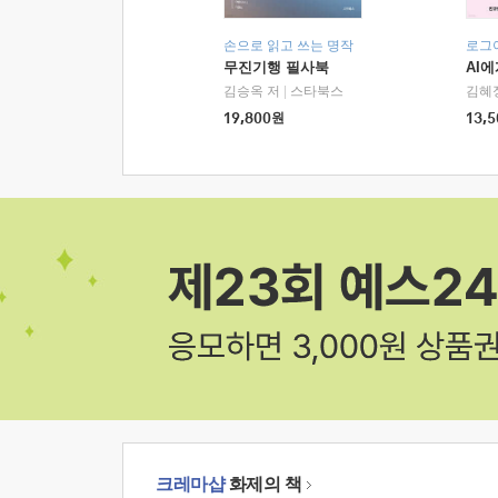
손으로 읽고 쓰는 명작
로그
무진기행 필사북
AI
김승옥 저
|
스타북스
김혜
19,800
원
13,5
크레마샵
화제의 책