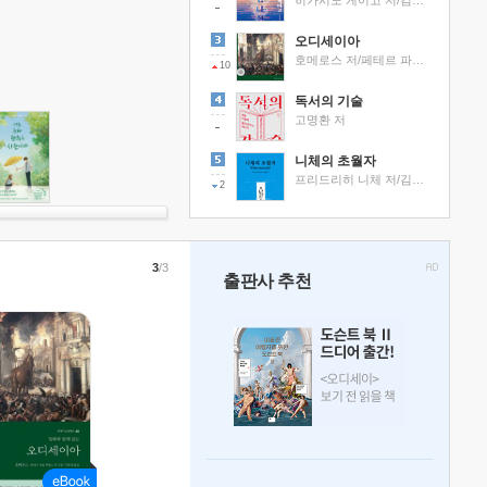
히가시노 게이고 저/김선영 역
오디세이아
호메로스 저/페테르 파울 루벤스 그림/박문재 역
10
독서의 기술
고명환 저
니체의 초월자
프리드리히 니체 저/김철 편역
2
3
/3
출판사 추천