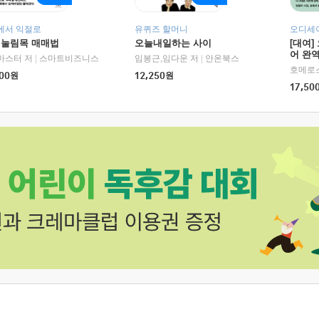
에서 익절로
유퀴즈 할머니
오디세이
 눌림목 매매법
오늘내일하는 사이
[대여]
어 완역
RHK)
마스터 저
|
스마트비즈니스
임봉근,임다운 저
|
안온북스
00
원
12,250
원
17,50