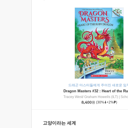
드래곤 마스터들에게 주어진 새로운 임
Tracey West/ Graham Howells (ILT)
|
Scholasti
8,400
원
(30%
+2%
)
고양이라는 세계