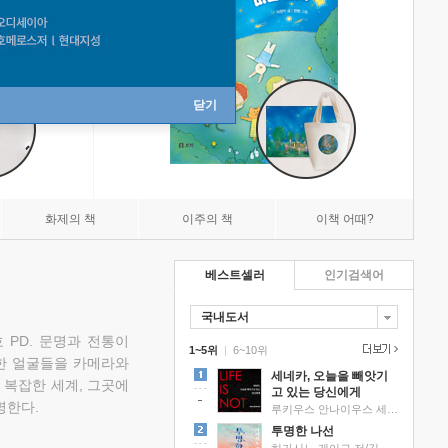
닫기
화제의 책
이주의 책
이책 어때?
베스트셀러
인기검색어
국내도서
 PD. 문명과 전통이
1~5위
|
6~10위
한 얼굴들을 카메라와
세네카, 오늘을 빼앗기
 복잡한 세계, 그곳에
고 있는 당신에게
명한다.
루키우스 안나이우스 세네카 저/하와이 대저택 편역
투명한 나선