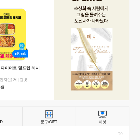
 다이어트 밀프렙 레시
진지인) 저
|
길벗
0
원
BD
문구/GIFT
티켓
3
/5