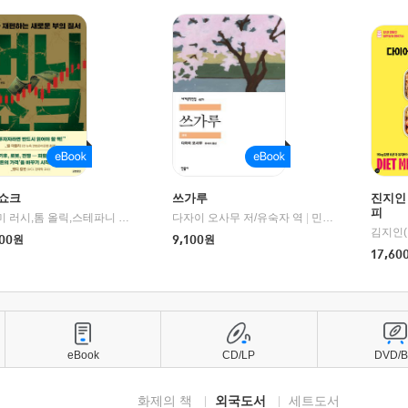
쇼크
쓰가루
진지인
피
제이미 러시,톰 올릭,스테파니 플랜더스 편저/임경은 역/박정호 감수
다자이 오사무 저/유숙자 역
|
교보문고
|
민음사
김지인(
00
원
9,100
원
17,60
eBook
CD/LP
DVD/
화제의 책
외국도서
세트도서