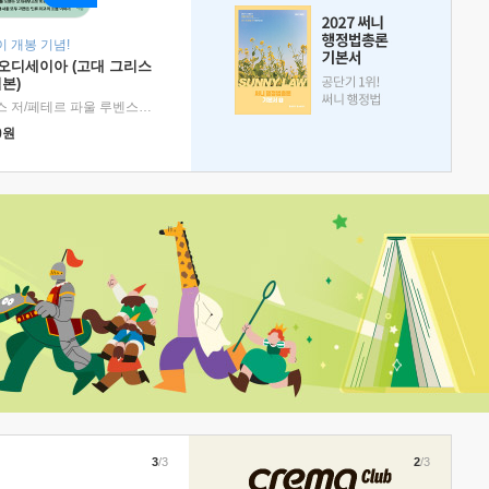
 개봉 기념!
 오디세이아 (고대 그리스
본)
호메로스 저/페테르 파울 루벤스 그림/박문재 역
|
현대지성
0
원
3
/3
2
/3