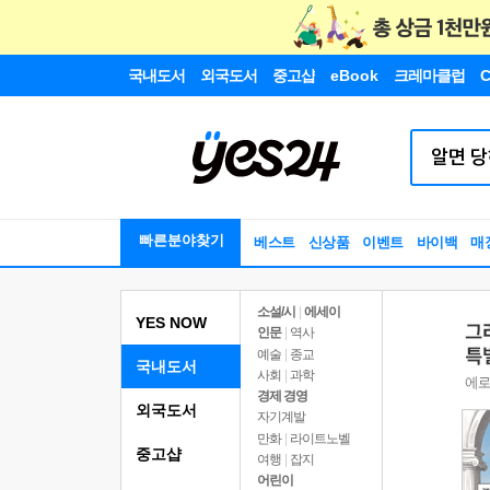
국내도서
외국도서
중고샵
eBook
크레마클럽
C
빠른분야찾기
베스트
신상품
이벤트
바이백
매
소설/시
|
에세이
YES NOW
인문
|
역사
예술
|
종교
국내도서
사회
|
과학
경제 경영
외국도서
자기계발
만화
|
라이트노벨
중고샵
여행
|
잡지
어린이