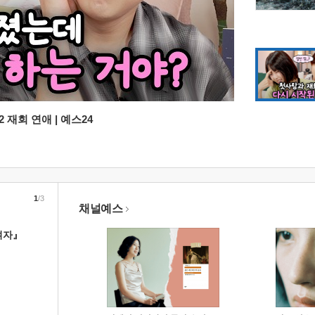
 재회 연애 | 예스24
1
/3
채널예스
여자』