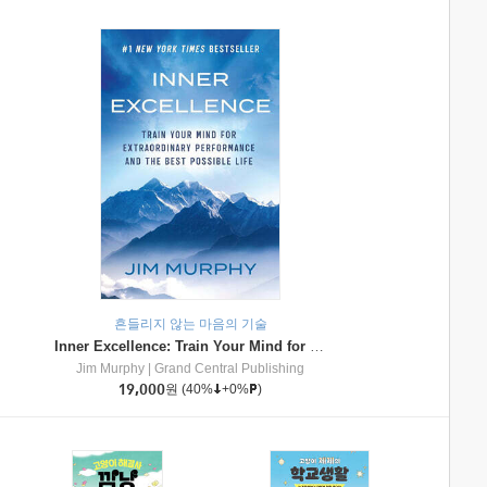
흔들리지 않는 마음의 기술
Inner Excellence: Train Your Mind for Extraordinary Performance and the Best Possible Life
Jim Murphy
|
Grand Central Publishing
19,000
원
(40%
+0%
)