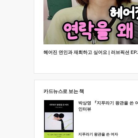
헤어진 연인과 재회하고 싶어요 | 러브픽션 EP.2
카드뉴스로 보는 책
박상영 『지푸라기 왕관을 쓴 
인터뷰
지푸라기 왕관을 쓴 여자