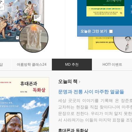
오늘은 그만 보기
7답
여름방학 클래스24
MD 추천
HOT! 이벤트
오늘의 책
문명과 전통 사이 마주한 얼굴들
세상 곳곳의 이야기를 기록해 온 장준호
교차하는 현장을 직접 찾아다니며 마주
문장으로 전한다. 우리가 미처 알지 못한
서 사라져가는 이들의 마지막 표정을 조
휴대폰과 독화살