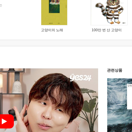
는
고양이의 노래
100만 번 산 고양이
관련상품