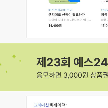
베스트셀러의 뿌리
손절
생각에도 산책이 필요하다
파동
도야마 시게히코 저/지소연 역
|
알에이치코리아(
파동
14,400
원
15,0
크레마샵
화제의 책