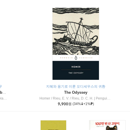
무
지혜와 용기로 이룬 오디세우스의 귀환
Dragon Masters #32 : Heart of the Ruby Dragon (A Branches Book)
The Odyssey
c Inc
Homer / Rieu, E. V. / Rieu, D. C. H.
|
Penguin Group
9,900
원
(34%
+1%
)