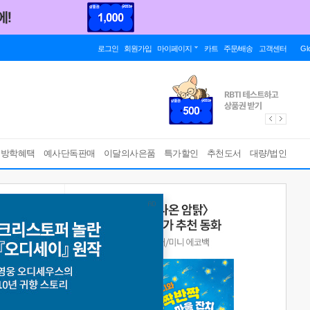
로그인
회원가입
마이페이지
카트
주문/배송
고객센터
Gl
름방학혜택
예사단독판매
이달의사은품
특가할인
추천도서
대량/법인