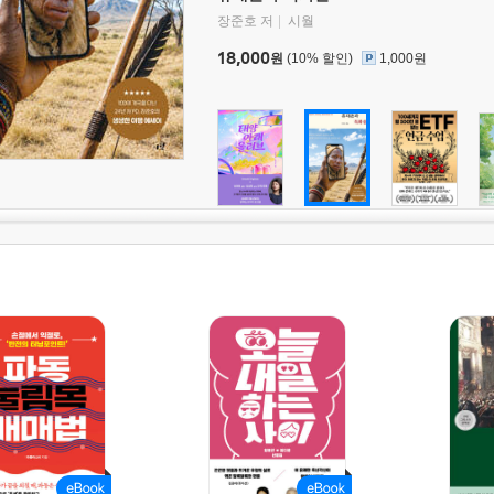
장준호 저
시월
18,000
원
(10% 할인)
1,000원