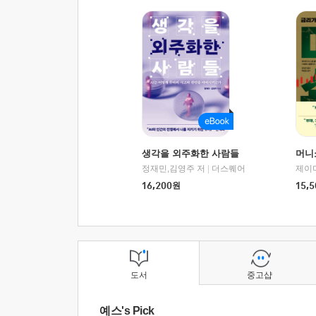
생각을 외주화한 사람들
머니
정재민,김영주 저
|
더스퀘어
16,200
원
15,5
도서
중고샵
예스's Pick