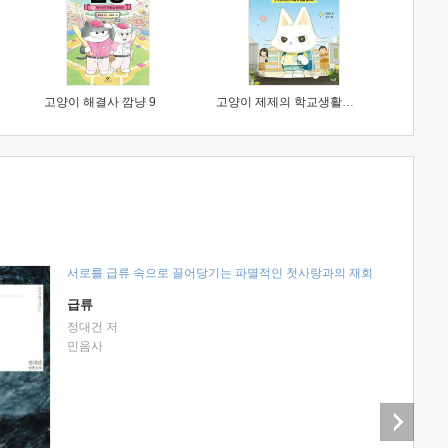
고양이 해결사 깜냥 9
고양이 제제의 학교생활 1 : 초등학생이 이렇게 힘들 줄이야
서로를 급류 속으로 끌어당기는 파멸적인 첫사랑과의 재회
급류
정대건 저
민음사