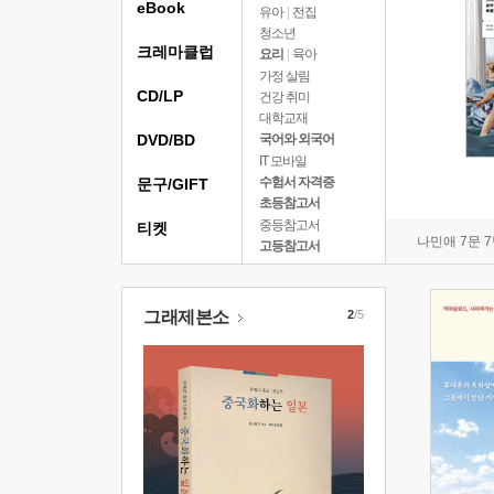
eBook
유아
|
전집
청소년
크레마클럽
요리
|
육아
가정 살림
CD/LP
건강 취미
대학교재
DVD/BD
국어와 외국어
IT 모바일
수험서 자격증
문구/GIFT
초등참고서
중등참고서
티켓
나민애 7문 
고등참고서
그래제본소
2
/5