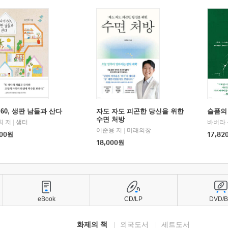
60, 생판 남들과 산다
자도 자도 피곤한 당신을 위한
슬픔의
수면 처방
희 저
|
샘터
바버라 
이준용 저
|
미래의창
00
원
17,82
18,000
원
eBook
CD/LP
DVD/
화제의 책
외국도서
세트도서