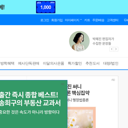
로그인
회원가입
마이페이지
카트
주문/배송
고객센터
Gl
름방학혜택
예사단독판매
이달의사은품
특가할인
추천도서
대량/법인