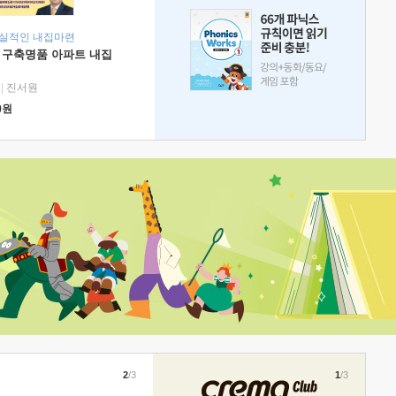
현실적인 내집마련
 구축명품 아파트 내집
|
진서원
0
원
2
/3
1
/3