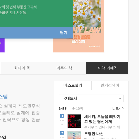
닫기
화제의 책
이주의 책
이책 어때?
베스트셀러
인기검색어
스템
국내도서
리오 설계자 제도권주식
1~5위
|
6~10위
트폴리오 설계에 집중
세네카, 오늘을 빼앗기
F 전략으로 평생 현금
고 있는 당신에게
루키우스 안나이우스 세네카 저/하와이 대저택 편역
투명한 나선
 수업