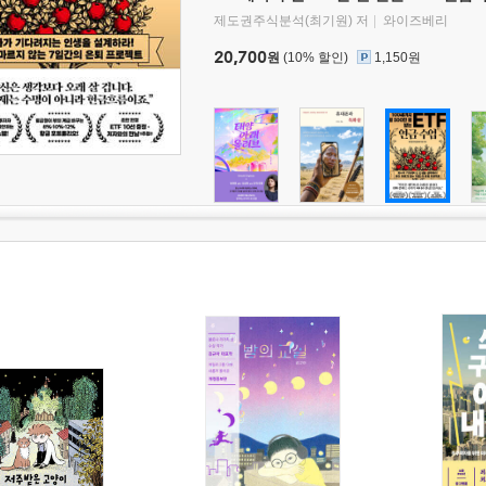
제도권주식분석(최기원) 저
와이즈베리
20,700
원
(10% 할인)
1,150원