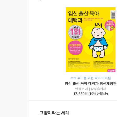
초보 부모를 위한 육아 바이블
임신 출산 육아 대백과 최신개정판
편집부 저
|
삼성출판사
17,550
원
(10%
+5%
)
고양이라는 세계