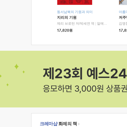
동서남북의 기원과 의미
아름
지리의 기원
저주
제리 브로턴 저/박세연 역
|
알에이치코리아(RHK)
김명
17,820
원
17,8
크레마샵
화제의 책