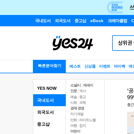
국내도서
외국도서
중고샵
eBook
크레마클럽
C
빠른분야찾기
베스트
신상품
이벤트
바이백
매
소설/시
|
에세이
YES NOW
인문
|
역사
예술
|
종교
국내도서
사회
|
과학
경제 경영
외국도서
자기계발
만화
|
라이트노벨
중고샵
여행
|
잡지
어린이