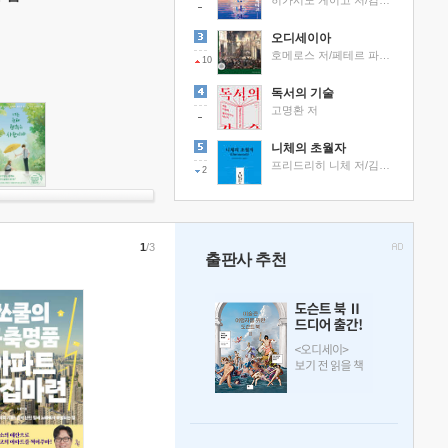
히가시노 게이고 저/김선영 역
오디세이아
호메로스 저/페테르 파울 루벤스 그림/박문재 역
10
독서의 기술
고명환 저
니체의 초월자
프리드리히 니체 저/김철 편역
2
1
/3
출판사 추천