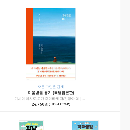
모든 고민은 관계
미움받을 용기 (특별합본판)
기시미 이치로,고가 후미타케 저/전경아 역
|
제이브리즈북스
|
인플루엔셜
24,750
원
(10%
+5%
)