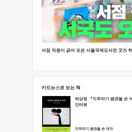
서점 직원이 긁어 모은 서울국제도서전 굿즈 하울
카드뉴스로 보는 책
박상영 『지푸라기 왕관을 쓴 
인터뷰
지푸라기 왕관을 쓴 여자