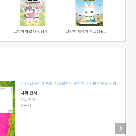
고양이 해결사 깜냥 9
고양이 제제의 학교생활 1 : 초등학생이 이렇게 힘들 줄이야
2026 젊은작가 후보! 서브컬처와 문학의 경계를 허무는 사랑
나의 천사
이희주 저
민음사