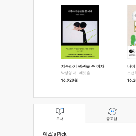
지푸라기 왕관을 쓴 여자
나이 
박상영 저
|
래빗홀
조선
16,920
원
16,2
도서
중고샵
예스's Pick