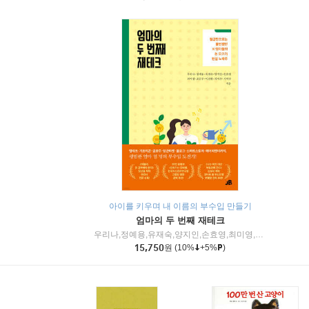
아이를 키우며 내 이름의 부수입 만들기
엄마의 두 번째 재테크
우리나,정예용,유재숙,양지인,손효영,최미영,조민주,이진현,차미숙,서미숙 저
15,750
원
(10%
+5%
)