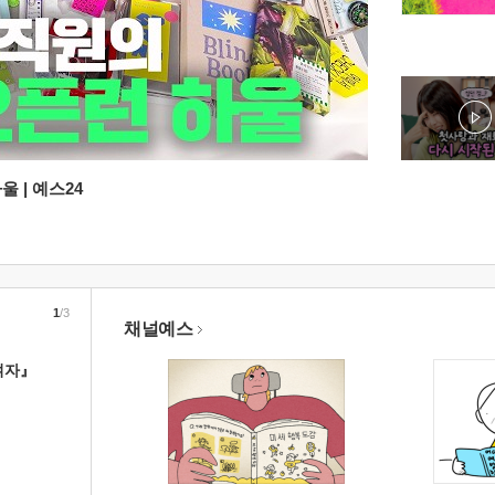
 | 예스24
1
/3
채널예스
여자』