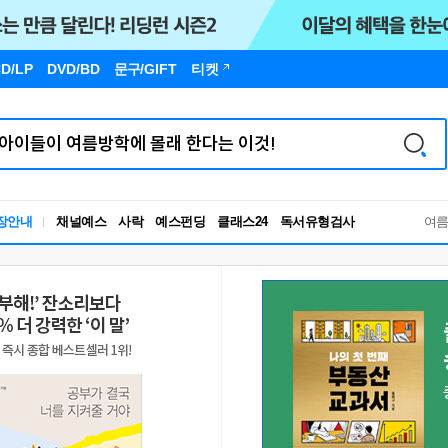
D/LP
DVD/BD
문구
/GIFT
티켓
장안내
채널예스
사락
예스펀딩
클래스24
독서유형검사
여
RBTI Lab
독서유형검사