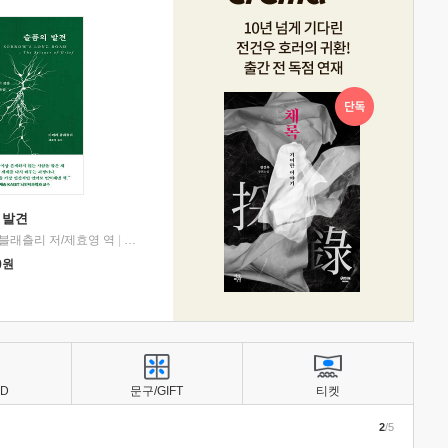
 발견
블래츨리 저/제효영 역
|
디플롯
0
원
BD
문구/GIFT
티켓
2
/5