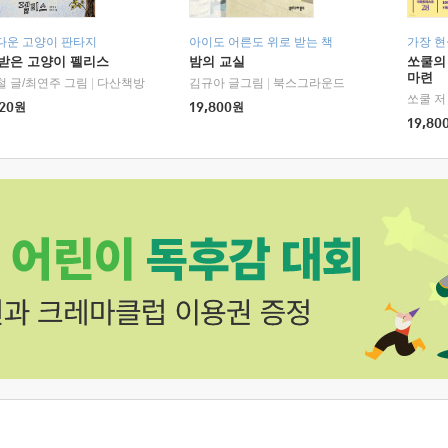
다운 고양이 판타지
아이도 어른도 위로 받는 책
가장 
받은 고양이 펠리스
밤의 교실
쏘쿨의
마련
철 글/최연주 그림
|
다산책방
김규아 글그림
|
북스그라운드
쏘쿨 저
20
원
19,800
원
19,80