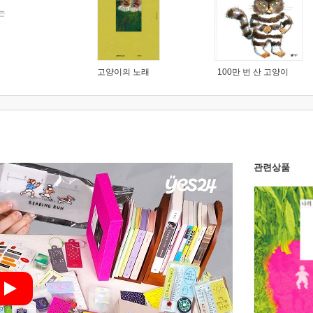
는
고양이의 노래
100만 번 산 고양이
관련상품