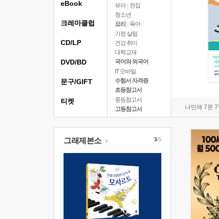
eBook
유아
|
전집
청소년
크레마클럽
요리
|
육아
가정 살림
CD/LP
건강 취미
대학교재
DVD/BD
국어와 외국어
IT 모바일
수험서 자격증
문구/GIFT
초등참고서
중등참고서
티켓
나민애 7문 
고등참고서
그래제본소
3
/5