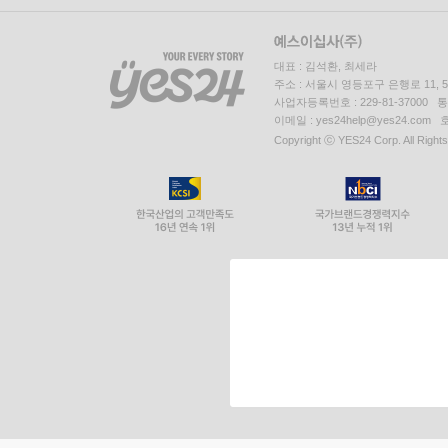
대표 : 김석환, 최세라
주소 : 서울시 영등포구 은행로 11,
사업자등록번호 : 229-81-37000 
이메일 : yes24help@yes24.c
Copyright ⓒ YES24 Corp. All Right