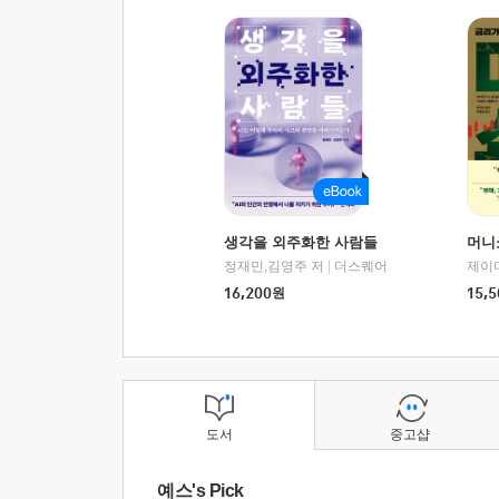
생각을 외주화한 사람들
머니
정재민,김영주 저
|
더스퀘어
16,200
원
15,5
도서
중고샵
예스's Pick