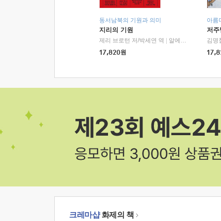
동서남북의 기원과 의미
아름
지리의 기원
저주
제리 브로턴 저/박세연 역
|
알에이치코리아(RHK)
김명
17,820
원
17,8
크레마샵
화제의 책