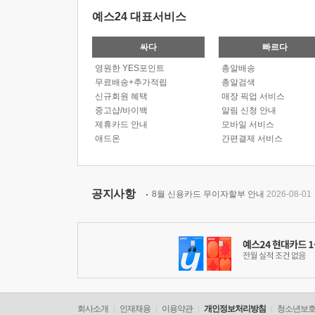
예스24 대표서비스
싸다
빠르다
영원한 YES포인트
총알배송
무료배송+추가적립
총알검색
신규회원 혜택
매장 픽업 서비스
중고샵/바이백
알림 신청 안내
제휴카드 안내
모바일 서비스
애드온
간편결제 서비스
공지사항
8월 신용카드 무이자할부 안내
2026-08-01
회사소개
인재채용
이용약관
개인정보처리방침
청소년보