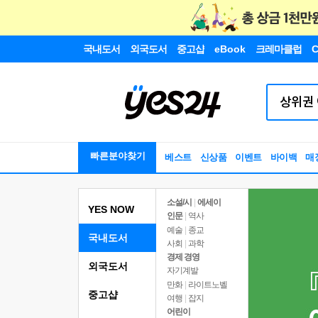
국내도서
외국도서
중고샵
eBook
크레마클럽
C
빠른분야찾기
베스트
신상품
이벤트
바이백
매
소설/시
|
에세이
YES NOW
인문
|
역사
예술
|
종교
국내도서
사회
|
과학
경제 경영
외국도서
자기계발
만화
|
라이트노벨
중고샵
여행
|
잡지
어린이