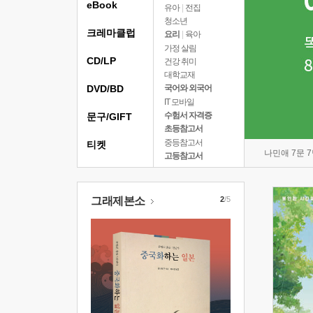
eBook
유아
|
전집
청소년
크레마클럽
요리
|
육아
가정 살림
CD/LP
건강 취미
대학교재
DVD/BD
국어와 외국어
IT 모바일
수험서 자격증
문구/GIFT
초등참고서
중등참고서
티켓
나민애 7문 
고등참고서
그래제본소
2
/5