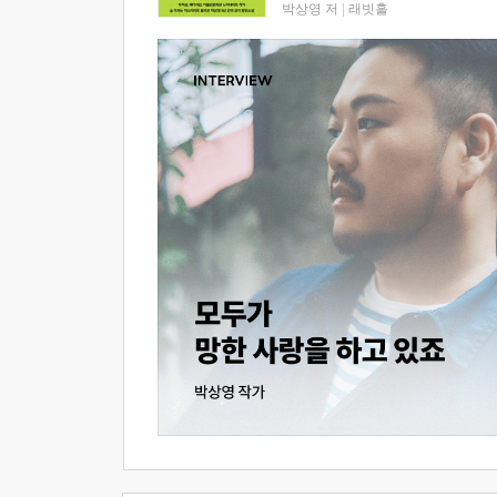
박상영 저
|
래빗홀