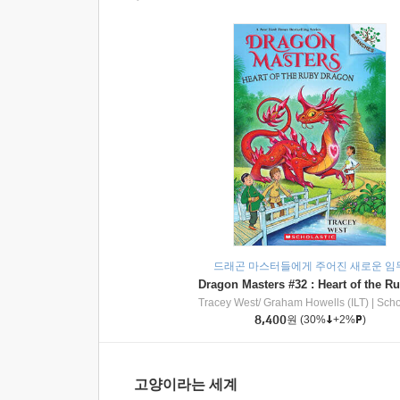
드래곤 마스터들에게 주어진 새로운 임
Tracey West/ Graham Howells (ILT)
|
Scholasti
8,400
원
(30%
+2%
)
고양이라는 세계