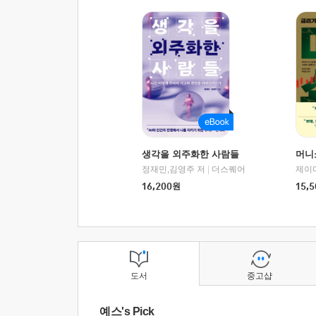
생각을 외주화한 사람들
머니
정재민,김영주 저
|
더스퀘어
16,200
원
15,5
도서
중고샵
예스's Pick