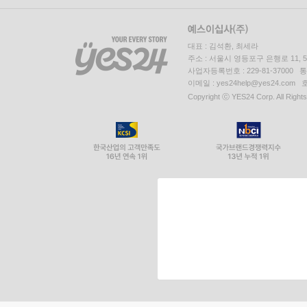
대표 : 김석환, 최세라
주소 : 서울시 영등포구 은행로 11,
사업자등록번호 : 229-81-37000 
이메일 : yes24help@yes24.c
Copyright ⓒ YES24 Corp. All Right