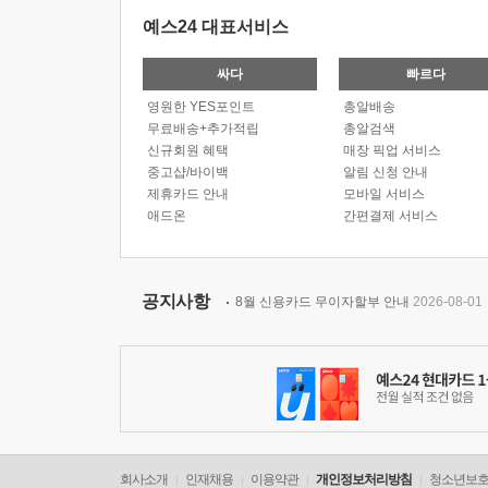
예스24 대표서비스
싸다
빠르다
영원한 YES포인트
총알배송
무료배송+추가적립
총알검색
신규회원 혜택
매장 픽업 서비스
중고샵/바이백
알림 신청 안내
제휴카드 안내
모바일 서비스
애드온
간편결제 서비스
공지사항
8월 신용카드 무이자할부 안내
2026-08-01
회사소개
인재채용
이용약관
개인정보처리방침
청소년보