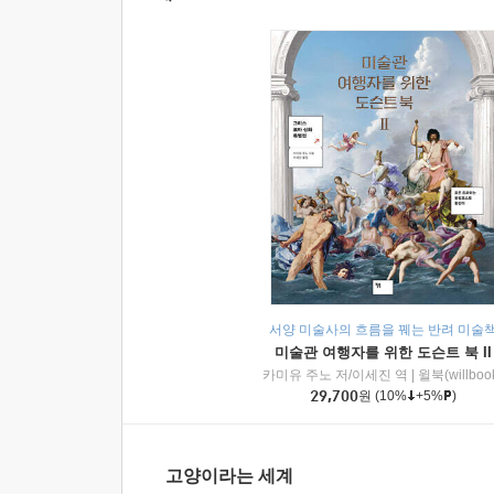
서양 미술사의 흐름을 꿰는 반려 미술
미술관 여행자를 위한 도슨트 북 II
카미유 주노 저/이세진 역
|
윌북(willboo
29,700
원
(10%
+5%
)
고양이라는 세계