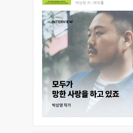
박상영 저
|
래빗홀