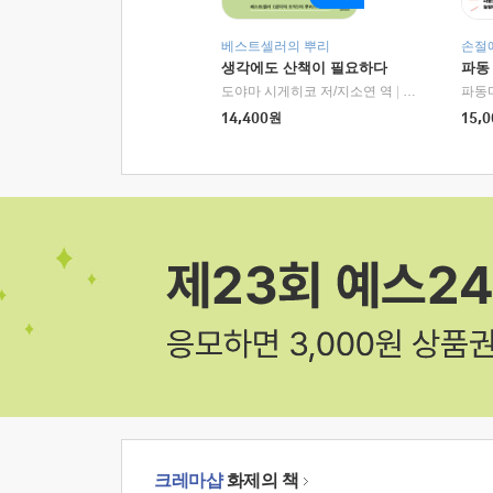
베스트셀러의 뿌리
손절
생각에도 산책이 필요하다
파동
도야마 시게히코 저/지소연 역
|
알에이치코리아(
파동
14,400
원
15,0
크레마샵
화제의 책