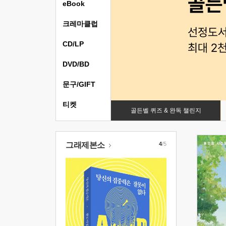
eBook
크레마클럽
CD/LP
DVD/BD
문구/GIFT
티켓
골든벨 퀴즈 & 완독 챌린지
그래제본소
4
/5