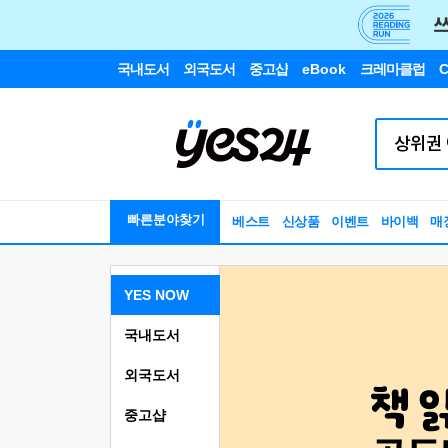
국내도서
외국도서
중고샵
eBook
크레마클럽
C
빠른분야찾기
베스트
신상품
이벤트
바이백
매
YES NOW
국내도서
외국도서
중고샵