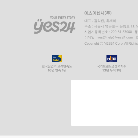
대표 : 김석환, 최세라
주소 : 서울시 영등포구 은행로 11,
사업자등록번호 : 229-81-37000 
이메일 : yes24help@yes24.c
Copyright ⓒ YES24 Corp. All Right