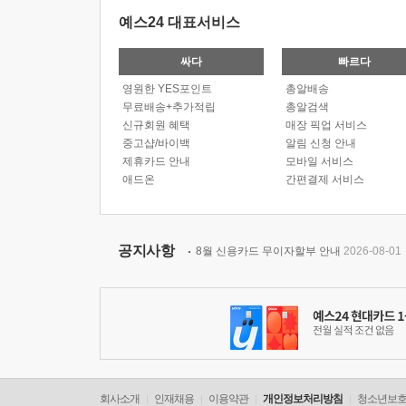
예스24 대표서비스
싸다
빠르다
영원한 YES포인트
총알배송
무료배송+추가적립
총알검색
신규회원 혜택
매장 픽업 서비스
중고샵/바이백
알림 신청 안내
제휴카드 안내
모바일 서비스
애드온
간편결제 서비스
공지사항
8월 신용카드 무이자할부 안내
2026-08-01
회사소개
인재채용
이용약관
개인정보처리방침
청소년보