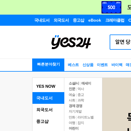
국내도서
외국도서
중고샵
eBook
크레마클럽
C
빠른분야찾기
베스트
신상품
이벤트
바이백
매
소설/시
|
에세이
YES NOW
인문
|
역사
예술
|
종교
국내도서
사회
|
과학
경제 경영
외국도서
자기계발
만화
|
라이트노벨
중고샵
여행
|
잡지
어린이