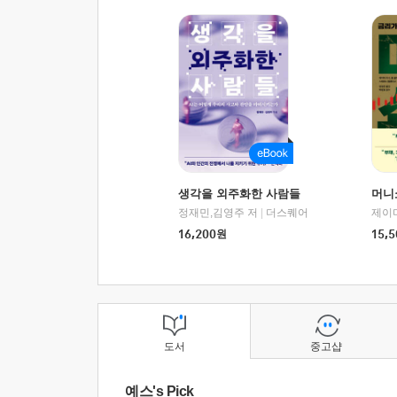
생각을 외주화한 사람들
머니
정재민,김영주 저
|
더스퀘어
16,200
원
15,5
도서
중고샵
예스's Pick