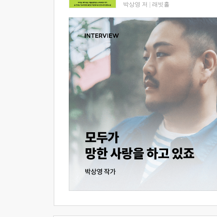
박상영 저
|
래빗홀