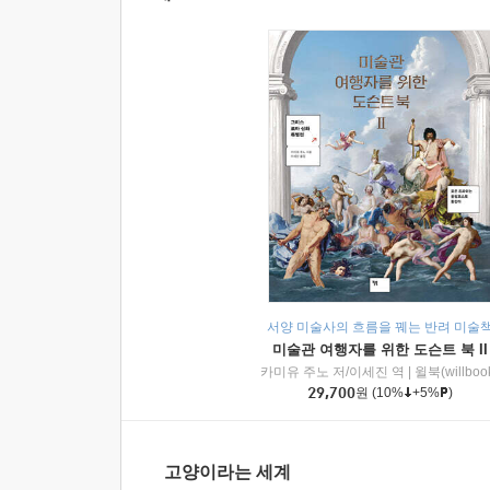
서양 미술사의 흐름을 꿰는 반려 미술
미술관 여행자를 위한 도슨트 북 II
카미유 주노 저/이세진 역
|
윌북(willboo
29,700
원
(10%
+5%
)
고양이라는 세계