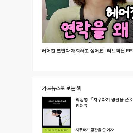
헤어진 연인과 재회하고 싶어요 | 러브픽션 EP.2
카드뉴스로 보는 책
박상영 『지푸라기 왕관을 쓴 
인터뷰
지푸라기 왕관을 쓴 여자