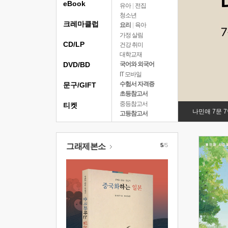
eBook
유아
|
전집
청소년
크레마클럽
요리
|
육아
가정 살림
CD/LP
건강 취미
대학교재
DVD/BD
국어와 외국어
IT 모바일
수험서 자격증
문구/GIFT
초등참고서
중등참고서
티켓
나민애 7문 
고등참고서
그래제본소
5
/5