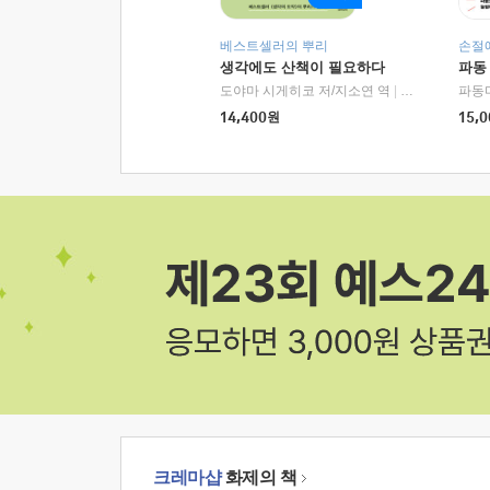
베스트셀러의 뿌리
손절
생각에도 산책이 필요하다
파동
도야마 시게히코 저/지소연 역
|
알에이치코리아(
파동
14,400
원
15,0
크레마샵
화제의 책