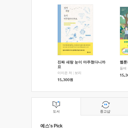
진짜 새랑 눈이 마주쳤다니까
웹툰
요
돌배
이이은 저
|
보리
15,3
15,300
원
도서
중고샵
예스's Pick