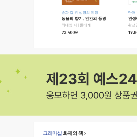
숲과 길 위 생명의 여정
단어
동물의 향기, 인간의 풍경
인생
최태영 저
|
돌베개
황선
23,400
원
19,8
크레마샵
화제의 책