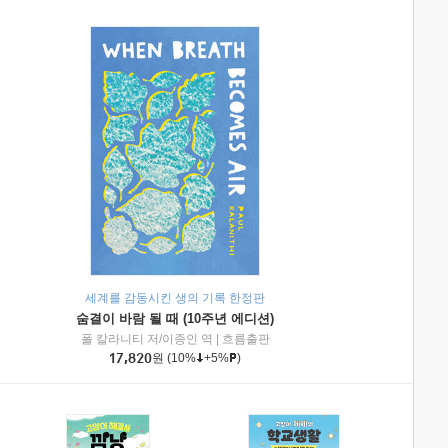
세계를 감동시킨 생의 기록 한정판
숨결이 바람 될 때 (10주년 에디션)
|
미래엔아이세움
폴 칼라니티 저/이종인 역
|
흐름출판
17,820
원
(10%
+5%
)