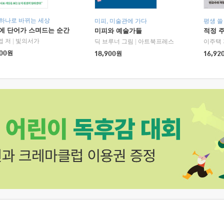
 하나로 바뀌는 세상
미피, 미술관에 가다
평생 쓸
에 단어가 스며드는 순간
미피와 예술가들
적정 
엽 저
|
빛의서가
딕 브루너 그림
|
아트북프레스
이주택 
00
원
18,900
원
16,92