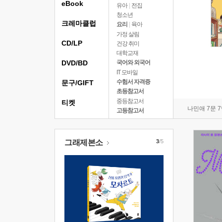
eBook
유아
|
전집
청소년
크레마클럽
요리
|
육아
가정 살림
CD/LP
건강 취미
대학교재
DVD/BD
국어와 외국어
IT 모바일
수험서 자격증
문구/GIFT
초등참고서
중등참고서
티켓
나민애 7문 
고등참고서
그래제본소
3
/5