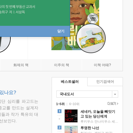
닫기
화제의 책
이주의 책
이책 어때?
베스트셀러
인기검색어
 있나요?
국내도서
집단 심리를 파고드는
1~5위
|
6~10위
 종교를 만드는 설계자
세네카, 오늘을 빼앗기
물들과 작가 특유의 대
고 있는 당신에게
선보인다.
루키우스 안나이우스 세네카 저/하와이 대저택 편역
투명한 나선