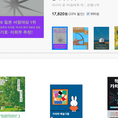
아사이 료 저/송태욱 역
은행나무
17,820
원
(10% 할인)
990원