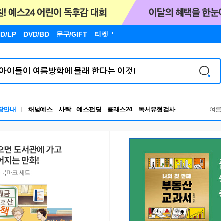
D/LP
DVD/BD
문구
/GIFT
티켓
독서유형검사
장안내
채널예스
사락
예스펀딩
클래스24
여
RBTI Lab
독서유형검사