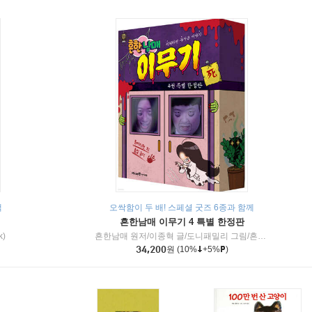
책
오싹함이 두 배! 스페셜 굿즈 6종과 함께
흔한남매 이무기 4 특별 한정판
k)
흔한남매 원저/이종혁 글/도니패밀리 그림/흔한컴퍼니 감수
34,200
원
(10%
+5%
)