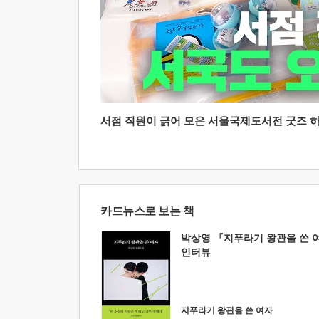
서점 직원이 긁어 모은 서울국제도서전 굿즈 하울
카드뉴스로 보는 책
박상영 『지푸라기 왕관을 쓴 
인터뷰
지푸라기 왕관을 쓴 여자