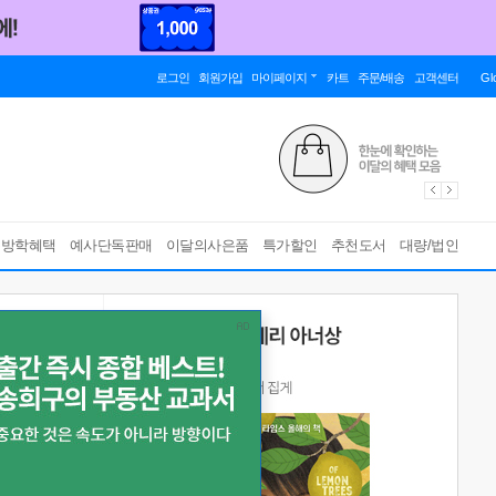
로그인
회원가입
마이페이지
카트
주문/배송
고객센터
Gl
름방학혜택
예사단독판매
이달의사은품
특가할인
추천도서
대량/법인