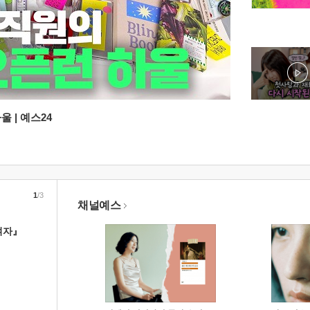
 | 예스24
1
/3
채널예스
여자』