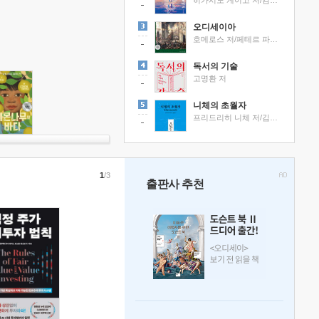
히가시노 게이고 저/김선영 역
오디세이아
호메로스 저/페테르 파울 루벤스 그림/박문재 역
독서의 기술
고명환 저
니체의 초월자
프리드리히 니체 저/김철 편역
1
/3
출판사 추천