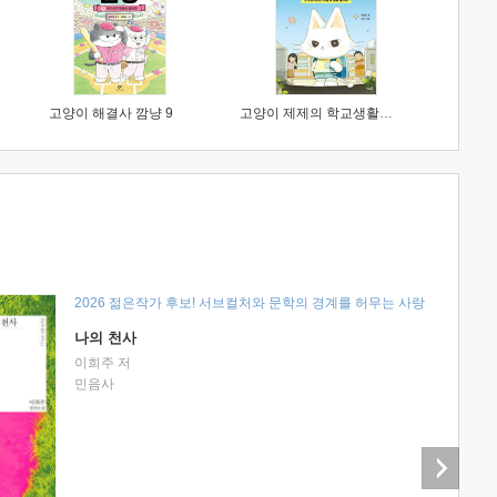
고양이 해결사 깜냥 9
고양이 제제의 학교생활 1 : 초등학생이 이렇게 힘들 줄이야
2026 젊은작가 후보! 서브컬처와 문학의 경계를 허무는 사랑
나의 천사
이희주 저
민음사