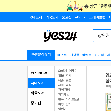
국내도서
외국도서
중고샵
eBook
크레마클럽
C
빠른분야찾기
베스트
신상품
이벤트
바이백
매
소설/시
|
에세이
YES NOW
인문
|
역사
예술
|
종교
국내도서
사회
|
과학
경제 경영
외국도서
자기계발
만화
|
라이트노벨
중고샵
여행
|
잡지
어린이