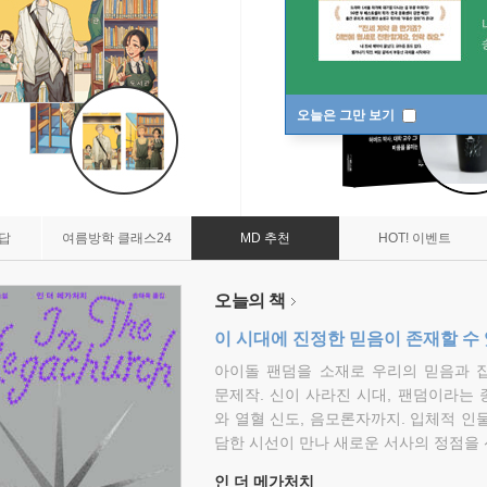
오늘은 그만 보기
7답
여름방학 클래스24
MD 추천
HOT! 이벤트
오늘의 책
이 시대에 진정한 믿음이 존재할 수
아이돌 팬덤을 소재로 우리의 믿음과 
문제작. 신이 사라진 시대, 팬덤이라는
와 열혈 신도, 음모론자까지. 입체적 인
담한 시선이 만나 새로운 서사의 정점을 
인 더 메가처치