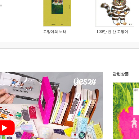
는
고양이의 노래
100만 번 산 고양이
관련상품