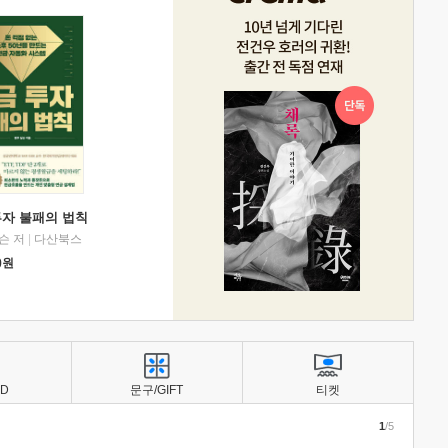
투자 불패의 법칙
슨 저
|
다산북스
0
원
BD
문구/GIFT
티켓
1
/5