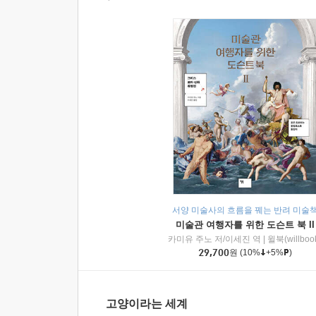
서양 미술사의 흐름을 꿰는 반려 미술
미술관 여행자를 위한 도슨트 북 II
카미유 주노 저/이세진 역
|
윌북(willboo
29,700
원
(10%
+5%
)
고양이라는 세계