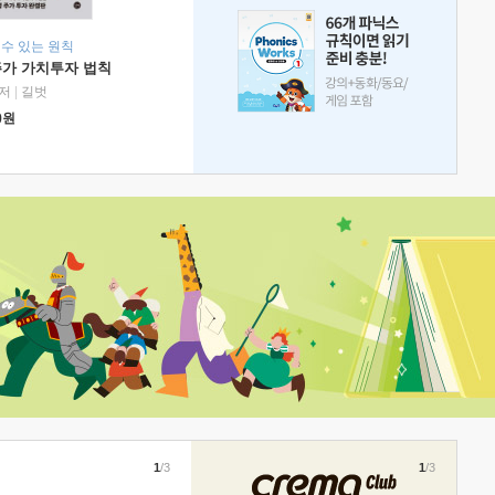
 수 있는 원칙
주가 가치투자 법칙
저
|
길벗
0
원
1
/3
1
/3