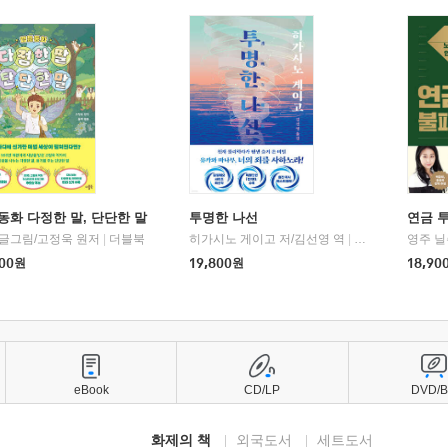
동화 다정한 말, 단단한 말
투명한 나선
연금 
 글그림/고정욱 원저
|
더블북
히가시노 게이고 저/김선영 역
|
북다
영주 닐
00
원
19,800
원
18,90
eBook
CD/LP
DVD/
화제의 책
외국도서
세트도서