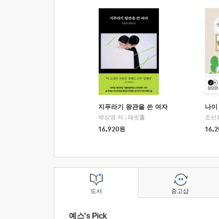
지푸라기 왕관을 쓴 여자
나이 
박상영 저
|
래빗홀
조선
16,920
원
16,2
도서
중고샵
예스's Pick