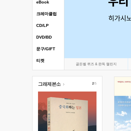
eBook
크레마클럽
CD/LP
DVD/BD
문구/GIFT
티켓
골든벨 퀴즈 & 완독 챌린지
그래제본소
2
/5