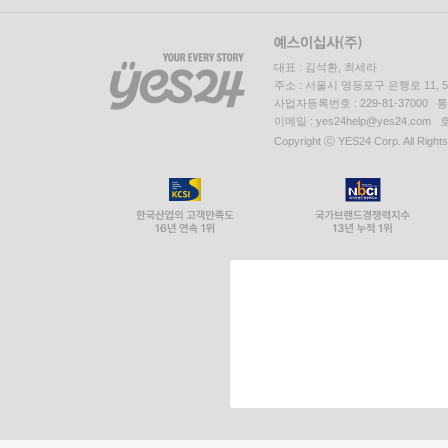
대표 : 김석환, 최세라
주소 : 서울시 영등포구 은행로 11,
사업자등록번호 : 229-81-37000 
이메일 : yes24help@yes24.c
Copyright ⓒ YES24 Corp. All Right