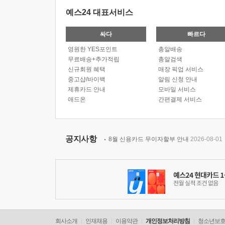
예스24 대표서비스
싸다
빠르다
영원한 YES포인트
총알배송
무료배송+추가적립
총알검색
신규회원 혜택
매장 픽업 서비스
중고샵/바이백
알림 신청 안내
제휴카드 안내
모바일 서비스
애드온
간편결제 서비스
공지사항
8월 신용카드 무이자할부 안내
2026-08-01
회사소개
인재채용
이용약관
개인정보처리방침
청소년보