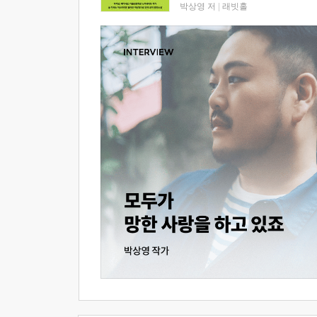
박상영 저
|
래빗홀