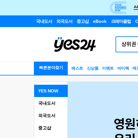
국내도서
외국도서
중고샵
eBook
크레마클럽
C
빠른분야찾기
베스트
신상품
이벤트
바이백
매
YES NOW
국내도서
외국도서
중고샵