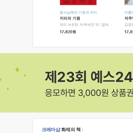
동서남북의 기원과 의미
아름
지리의 기원
저주
제리 브로턴 저/박세연 역
|
알에이치코리아(RHK)
김명
17,820
원
17,8
크레마샵
화제의 책