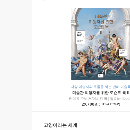
서양 미술사의 흐름을 꿰는 반려 미술
미술관 여행자를 위한 도슨트 북 II
카미유 주노 저/이세진 역
|
윌북(willboo
29,700
원
(10%
+5%
)
고양이라는 세계