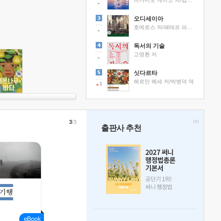
히가시노 게이고 저/김선영 역
오디세이아
호메로스 저/페테르 파울 루벤스 그림/박문재 역
독서의 기술
고명환 저
싯다르타
헤르만 헤세 저/박병덕 역
1
3
/3
출판사 추천