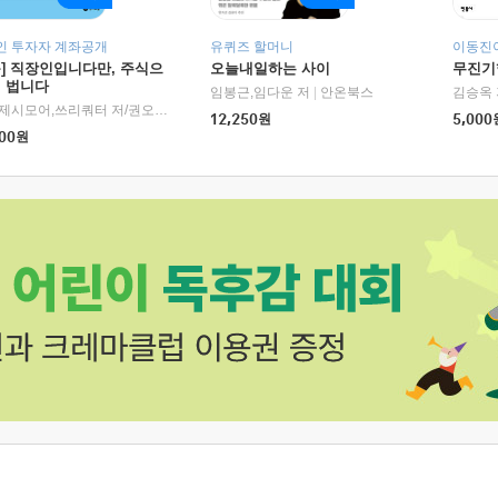
인 투자자 계좌공개
유퀴즈 할머니
이동진이
독] 직장인입니다만, 주식으
오늘내일하는 사이
무진기행
더 법니다
RHK)
임봉근,임다운 저
|
안온북스
김승옥 
서정,제시모어,쓰리쿼터 저/권오태,시그널리포트 편
|
경이로움
12,250
원
5,000
00
원