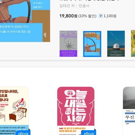
김태진 저
민음사
19,800
원
(10% 할인)
1,100원