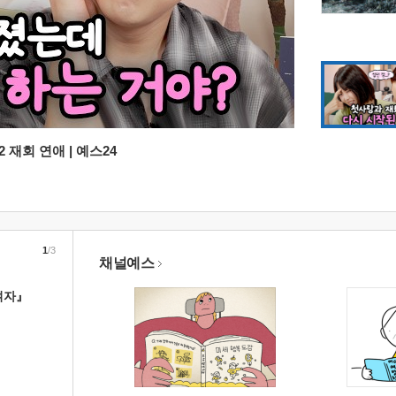
 재회 연애 | 예스24
1
/3
채널예스
여자』