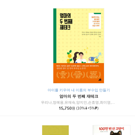
아이를 키우며 내 이름의 부수입 만들기
엄마의 두 번째 재테크
우리나,정예용,유재숙,양지인,손효영,최미영,조민주,이진현,차미숙,서미숙 저
15,750
원
(10%
+5%
)