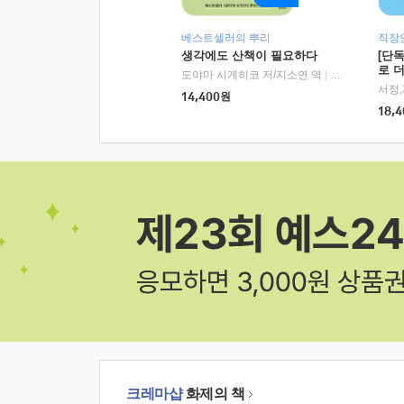
베스트셀러의 뿌리
직장
생각에도 산책이 필요하다
[단
로 
도야마 시게히코 저/지소연 역
|
알에이치코리아(
14,400
원
18,4
크레마샵
화제의 책