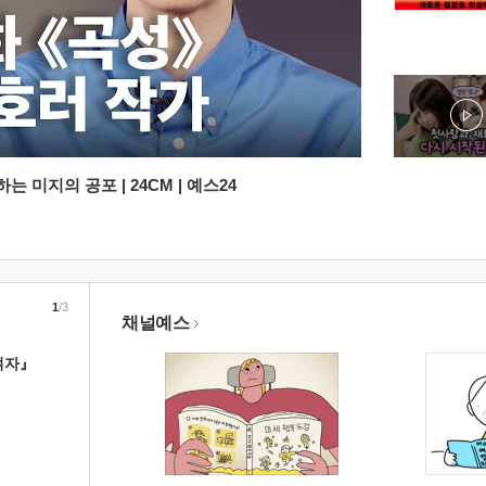
 미지의 공포 | 24CM | 예스24
1
/3
채널예스
여자』