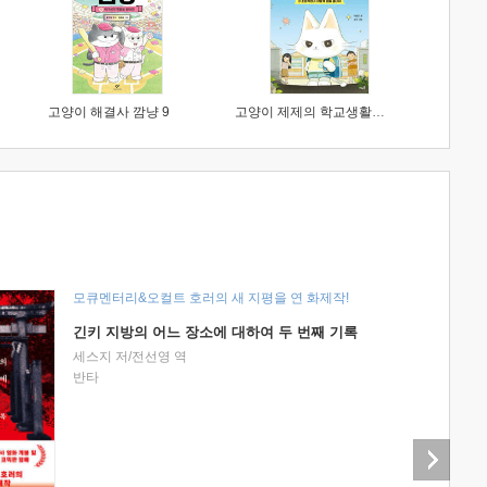
고양이 해결사 깜냥 9
고양이 제제의 학교생활 1 : 초등학생이 이렇게 힘들 줄이야
모큐멘터리&오컬트 호러의 새 지평을 연 화제작!
긴키 지방의 어느 장소에 대하여 두 번째 기록
세스지 저/전선영 역
반타