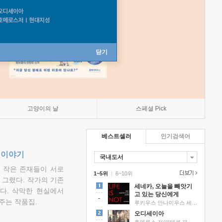
닫기
고양이의 날
스페셜 Pick
베스트셀러
인기검색어
 이야기
국내도서
고 작은 존재들이 서로
1~5위
|
6~10위
그렸다. 작가의 기존
세네카, 오늘을 빼앗기
다. 삭막한 현실에서
고 있는 당신에게
주는 작품집.
루키우스 안나이우스 세네카 저/하와이 대저택 편역
오디세이아