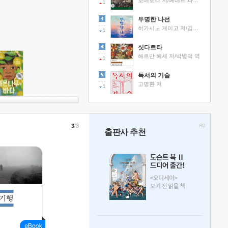
호메로스 저/페테르 파울 루벤스 그림/박문재 역
1
투명한 나선
히가시노 게이고 저/김선영 역
1
싯다르타
헤르만 헤세 저/박병덕 역
1
독서의 기술
고명환 저
1
3
/3
출판사 추천