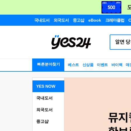
국내도서
외국도서
중고샵
eBook
크레마클럽
C
빠른분야찾기
베스트
신상품
이벤트
바이백
매
YES NOW
국내도서
외국도서
중고샵