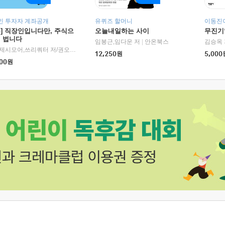
인 투자자 계좌공개
유퀴즈 할머니
이동진이
독] 직장인입니다만, 주식으
오늘내일하는 사이
무진기행
더 법니다
RHK)
임봉근,임다운 저
|
안온북스
김승옥 
서정,제시모어,쓰리쿼터 저/권오태,시그널리포트 편
|
경이로움
12,250
원
5,000
00
원