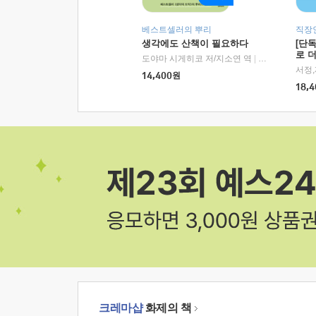
베스트셀러의 뿌리
직장
생각에도 산책이 필요하다
[단
로 
도야마 시게히코 저/지소연 역
|
알에이치코리아(
14,400
원
18,4
크레마샵
화제의 책