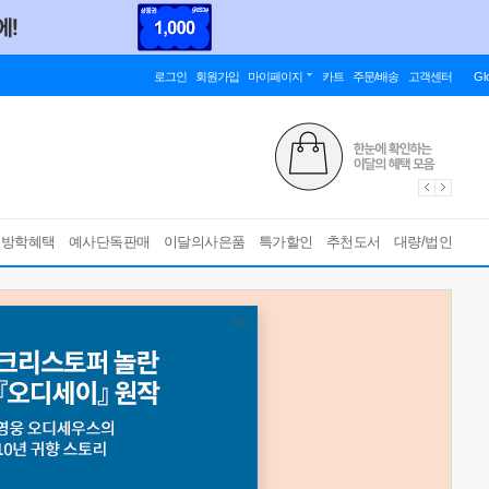
로그인
회원가입
마이페이지
카트
주문/배송
고객센터
Gl
름방학혜택
예사단독판매
이달의사은품
특가할인
추천도서
대량/법인