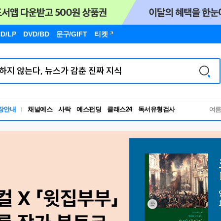
D/LP
DVD/BD
문구
/GIFT
티켓
독서유형검사
장안내
채널예스
사락
예스펀딩
클래스24
RBTI Lab
여
독서유형검사