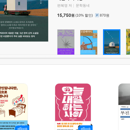
편혜영 저
문학동네
15,750
원
(10% 할인)
870원