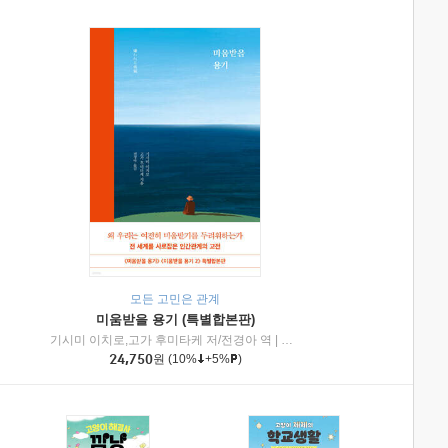
모든 고민은 관계
미움받을 용기 (특별합본판)
기시미 이치로,고가 후미타케 저/전경아 역
|
제이브리즈북스
|
인플루엔셜
24,750
원
(10%
+5%
)