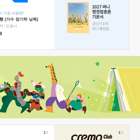
 가장 사랑한!
 (가수 장기하 낭독)
저
|
민음사
원
1
/3
1
/3