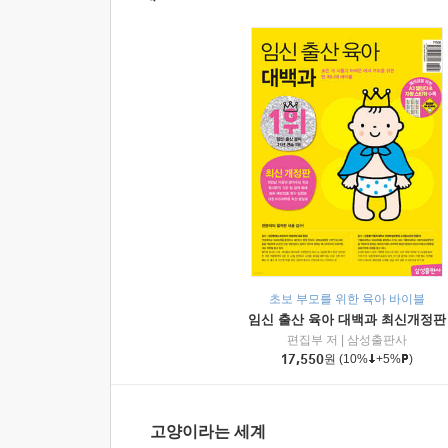
초보 부모를 위한 육아 바이블
임신 출산 육아 대백과 최신개정판
편집부 저
|
삼성출판사
17,550
원
(10%
+5%
)
고양이라는 세계