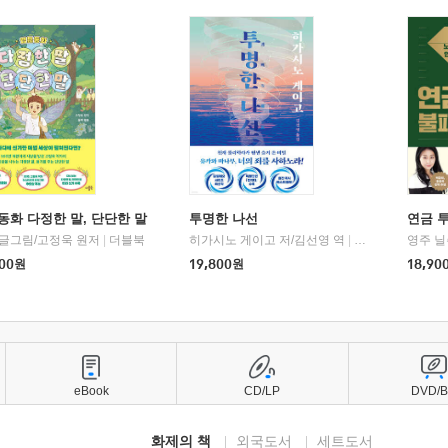
동화 다정한 말, 단단한 말
투명한 나선
연금 
 글그림/고정욱 원저
|
더블북
히가시노 게이고 저/김선영 역
|
북다
영주 닐
00
원
19,800
원
18,90
eBook
CD/LP
DVD/
화제의 책
외국도서
세트도서