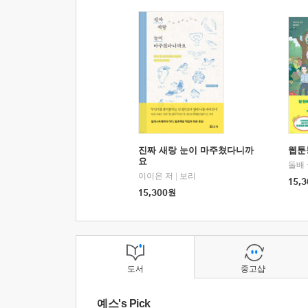
진짜 새랑 눈이 마주쳤다니까
웹툰
요
돌배
이이은 저
|
보리
15,3
15,300
원
도서
중고샵
예스's Pick