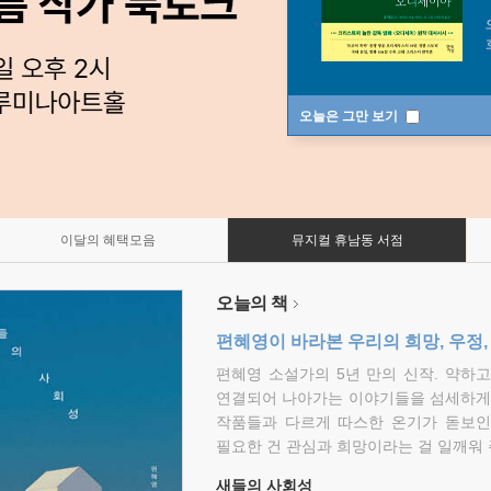
오늘은 그만 보기
이달의 혜택모음
뮤지컬 휴남동 서점
오늘의 책
편혜영이 바라본 우리의 희망, 우정,
편혜영 소설가의 5년 만의 신작. 약하
연결되어 나아가는 이야기들을 섬세하게 
작품들과 다르게 따스한 온기가 돋보인
필요한 건 관심과 희망이라는 걸 일깨워 
새들의 사회성