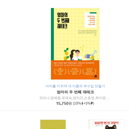
아이를 키우며 내 이름의 부수입 만들기
엄마의 두 번째 재테크
우리나,정예용,유재숙,양지인,손효영,최미영,조민주,이진현,차미숙,서미숙 저
15,750
원
(10%
+5%
)