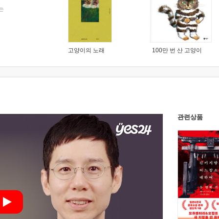
는
고양이의 노래
100만 번 산 고양이
관련상품