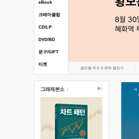
eBook
크레마클럽
CD/LP
DVD/BD
문구/GIFT
티켓
골든벨 퀴즈 & 완독 챌린지
그래제본소
5
/5