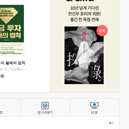
투자 불패의 법칙
슨 저
|
다산북스
0
원
BD
문구/GIFT
티켓
2
/5