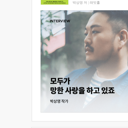
박상영 저
|
래빗홀