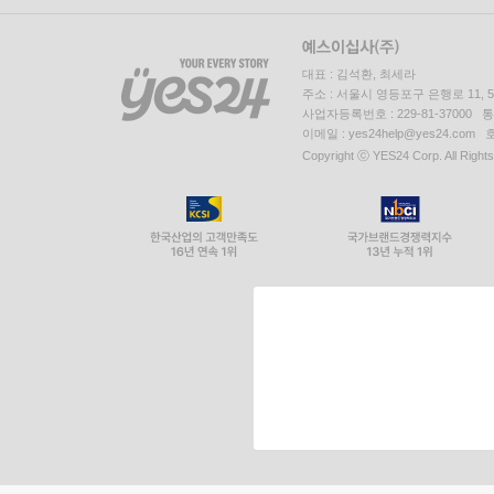
대표 : 김석환, 최세라
주소 : 서울시 영등포구 은행로 11,
사업자등록번호 : 229-81-37000 
이메일 : yes24help@yes24.c
Copyright ⓒ YES24 Corp. All Right