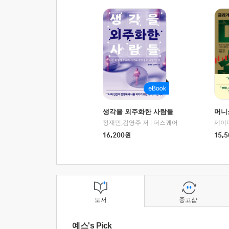
생각을 외주화한 사람들
머니
정재민,김영주 저
|
더스퀘어
16,200
원
15,5
도서
중고샵
예스's Pick