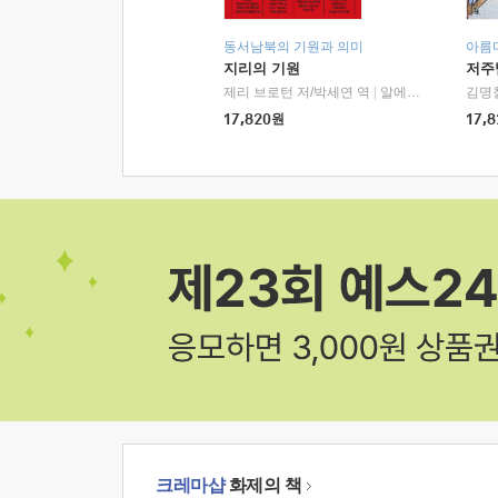
동서남북의 기원과 의미
아름
지리의 기원
저주
제리 브로턴 저/박세연 역
|
알에이치코리아(RHK)
김명
17,820
원
17,8
크레마샵
화제의 책