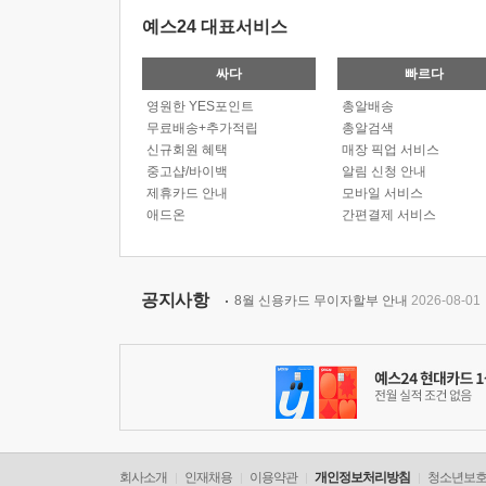
예스24 대표서비스
싸다
빠르다
영원한 YES포인트
총알배송
무료배송+추가적립
총알검색
신규회원 혜택
매장 픽업 서비스
중고샵/바이백
알림 신청 안내
제휴카드 안내
모바일 서비스
애드온
간편결제 서비스
공지사항
8월 신용카드 무이자할부 안내
2026-08-01
회사소개
인재채용
이용약관
개인정보처리방침
청소년보