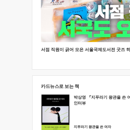
서점 직원이 긁어 모은 서울국제도서전 굿즈 하울
카드뉴스로 보는 책
박상영 『지푸라기 왕관을 쓴 
인터뷰
지푸라기 왕관을 쓴 여자