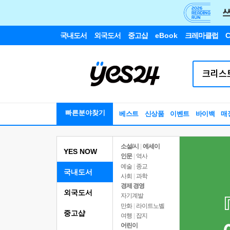
국내도서
외국도서
중고샵
eBook
크레마클럽
C
빠른분야찾기
베스트
신상품
이벤트
바이백
매
소설/시
|
에세이
YES NOW
인문
|
역사
예술
|
종교
국내도서
사회
|
과학
경제 경영
외국도서
자기계발
만화
|
라이트노벨
중고샵
여행
|
잡지
어린이