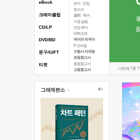
eBook
유아
|
전집
청소년
크레마클럽
요리
|
육아
가정 살림
CD/LP
건강 취미
대학교재
DVD/BD
국어와 외국어
IT 모바일
수험서 자격증
문구/GIFT
초등참고서
중등참고서
티켓
나민애 7문 
고등참고서
그래제본소
5
/5