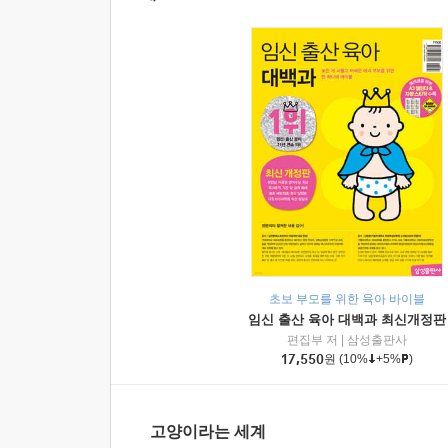
초보 부모를 위한 육아 바이블
임신 출산 육아 대백과 최신개정판
편집부 저
|
삼성출판사
17,550
원
(10%
+5%
)
고양이라는 세계