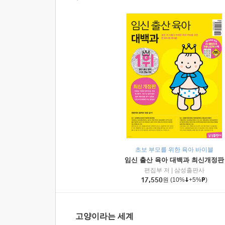
초보 부모를 위한 육아 바이블
임신 출산 육아 대백과 최신개정판
편집부 저
|
삼성출판사
17,550
원
(10%
+5%
)
고양이라는 세계