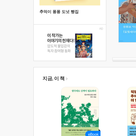
추억이 퐁퐁 도넛 빵집
지금, 이 책