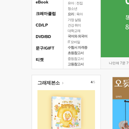
eBook
유아
|
전집
청소년
크레마클럽
요리
|
육아
가정 살림
CD/LP
건강 취미
대학교재
DVD/BD
국어와 외국어
IT 모바일
수험서 자격증
문구/GIFT
초등참고서
중등참고서
티켓
나민애 7문 
고등참고서
그래제본소
4
/5