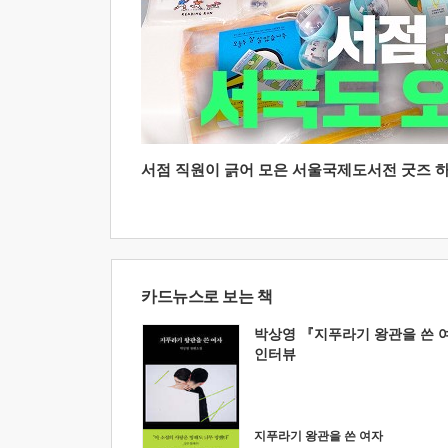
서점 직원이 긁어 모은 서울국제도서전 굿즈 하울
카드뉴스로 보는 책
박상영 『지푸라기 왕관을 쓴 
인터뷰
지푸라기 왕관을 쓴 여자