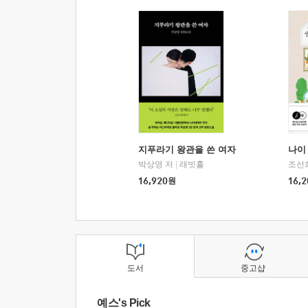
지푸라기 왕관을 쓴 여자
나이 
박상영 저
|
래빗홀
조선
16,920
원
16,2
도서
중고샵
예스's Pick