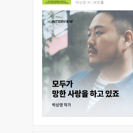
박상영 저
|
래빗홀