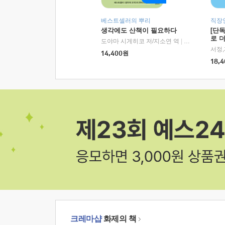
베스트셀러의 뿌리
직장
생각에도 산책이 필요하다
[단
로 
도야마 시게히코 저/지소연 역
|
알에이치코리아(
14,400
원
18,4
크레마샵
화제의 책