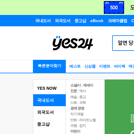
국내도서
외국도서
중고샵
eBook
크레마클럽
C
빠른분야찾기
베스트
신상품
이벤트
바이백
매
소설/시
|
에세이
YES NOW
인문
|
역사
예술
|
종교
국내도서
사회
|
과학
경제 경영
외국도서
자기계발
만화
|
라이트노벨
중고샵
여행
|
잡지
어린이