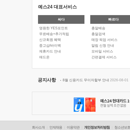
예스24 대표서비스
싸다
빠르다
영원한 YES포인트
총알배송
무료배송+추가적립
총알검색
신규회원 혜택
매장 픽업 서비스
중고샵/바이백
알림 신청 안내
제휴카드 안내
모바일 서비스
애드온
간편결제 서비스
공지사항
8월 신용카드 무이자할부 안내
2026-08-01
회사소개
인재채용
이용약관
개인정보처리방침
청소년보