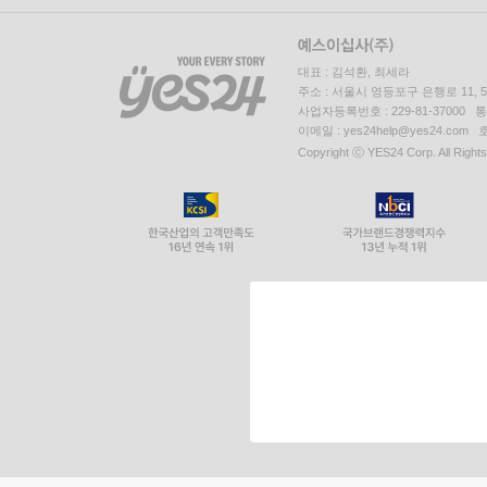
대표 : 김석환, 최세라
주소 : 서울시 영등포구 은행로 11,
사업자등록번호 : 229-81-37000 
이메일 : yes24help@yes24.c
Copyright ⓒ YES24 Corp. All Right