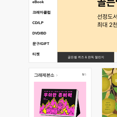
eBook
크레마클럽
CD/LP
DVD/BD
문구/GIFT
티켓
골든벨 퀴즈 & 완독 챌린지
그래제본소
5
/5