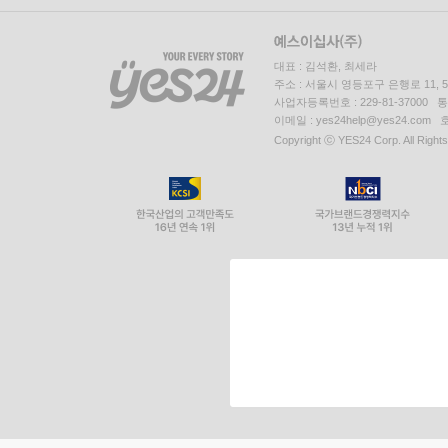
대표 : 김석환, 최세라
주소 : 서울시 영등포구 은행로 11,
사업자등록번호 : 229-81-37000 
이메일 : yes24help@yes24.c
Copyright ⓒ YES24 Corp. All Right