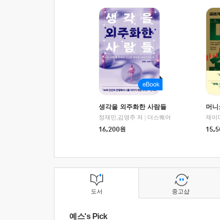
생각을 외주화한 사람들
머니
정재민,김영주 저
|
더스퀘어
16,200
원
15,5
도서
중고샵
예스's Pick