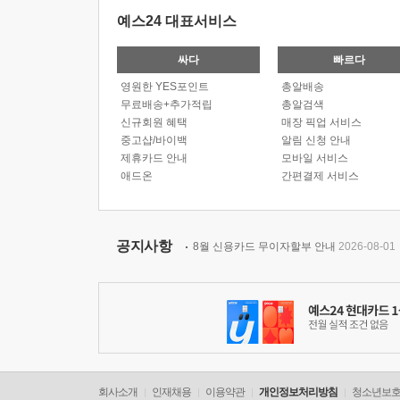
예스24 대표서비스
싸다
빠르다
영원한 YES포인트
총알배송
무료배송+추가적립
총알검색
신규회원 혜택
매장 픽업 서비스
중고샵/바이백
알림 신청 안내
제휴카드 안내
모바일 서비스
애드온
간편결제 서비스
공지사항
8월 신용카드 무이자할부 안내
2026-08-01
회사소개
인재채용
이용약관
개인정보처리방침
청소년보