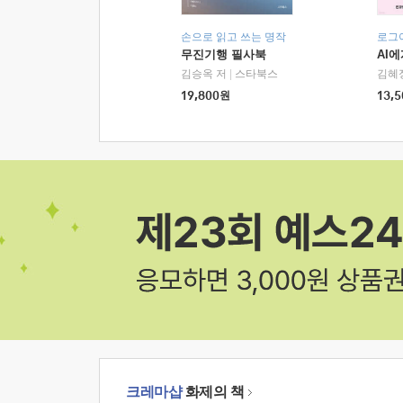
손으로 읽고 쓰는 명작
로그
무진기행 필사북
AI
김승옥 저
|
스타북스
김혜
19,800
원
13,5
크레마샵
화제의 책