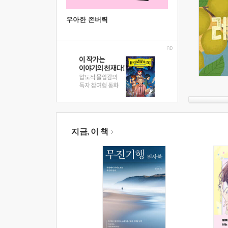
우아한 존버력
지금, 이 책