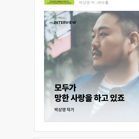
박상영 저
|
래빗홀