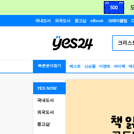
국내도서
외국도서
중고샵
eBook
크레마클럽
C
빠른분야찾기
베스트
신상품
이벤트
바이백
매
YES NOW
국내도서
외국도서
중고샵