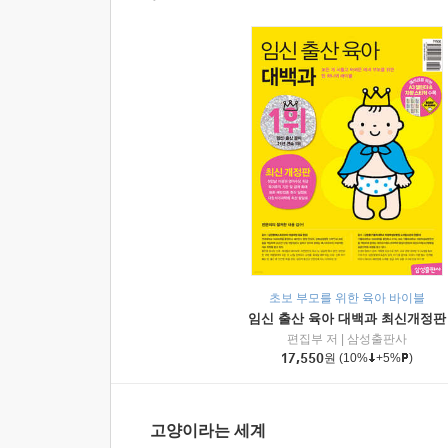
초보 부모를 위한 육아 바이블
임신 출산 육아 대백과 최신개정판
편집부 저
|
삼성출판사
17,550
원
(10%
+5%
)
고양이라는 세계