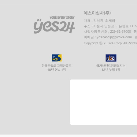
대표 : 김석환, 최세라
주소 : 서울시 영등포구 은행로 11,
사업자등록번호 : 229-81-37000 
이메일 : yes24help@yes24.c
Copyright ⓒ YES24 Corp. All Right