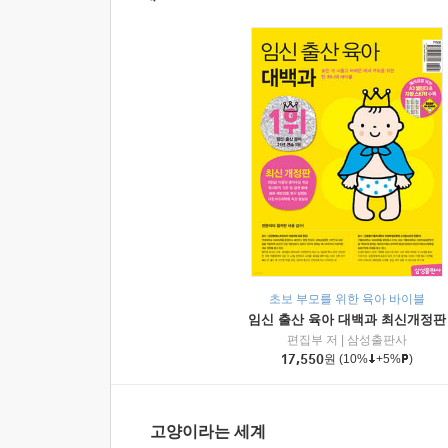
초보 부모를 위한 육아 바이블
임신 출산 육아 대백과 최신개정판
편집부 저
|
삼성출판사
17,550
원
(10%
+5%
)
고양이라는 세계