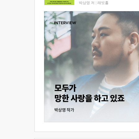
박상영 저
|
래빗홀