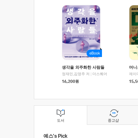
생각을 외주화한 사람들
머니
정재민,김영주 저
|
더스퀘어
16,200
원
15,5
도서
중고샵
예스's Pick