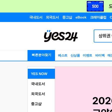
국내도서
외국도서
중고샵
eBook
크레마클럽
C
빠른분야찾기
베스트
신상품
이벤트
바이백
매
YES NOW
국내도서
외국도서
중고샵