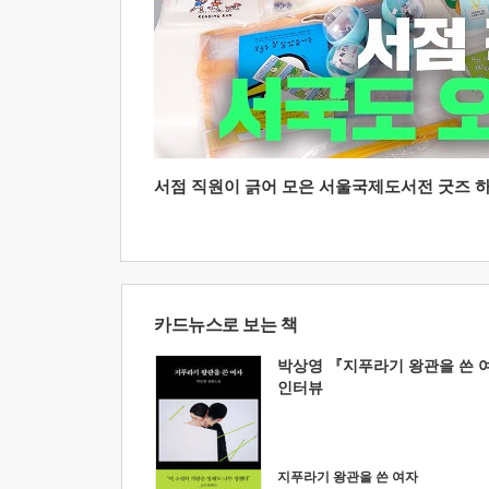
서점 직원이 긁어 모은 서울국제도서전 굿즈 하울
카드뉴스로 보는 책
박상영 『지푸라기 왕관을 쓴 
인터뷰
지푸라기 왕관을 쓴 여자