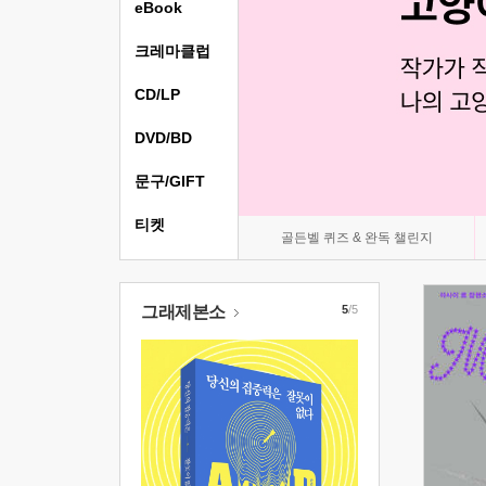
eBook
크레마클럽
CD/LP
DVD/BD
문구/GIFT
티켓
골든벨 퀴즈 & 완독 챌린지
그래제본소
5
/5