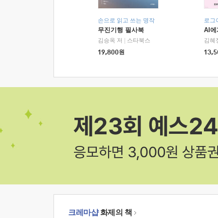
손으로 읽고 쓰는 명작
로그
무진기행 필사북
AI
김승옥 저
|
스타북스
김혜
19,800
원
13,5
크레마샵
화제의 책