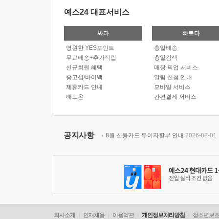
예스24 대표서비스
싸다
빠르다
영원한 YES포인트
총알배송
무료배송+추가적립
총알검색
신규회원 혜택
매장 픽업 서비스
중고샵/바이백
알림 신청 안내
제휴카드 안내
모바일 서비스
애드온
간편결제 서비스
공지사항
8월 신용카드 무이자할부 안내
2026-08-01
회사소개
인재채용
이용약관
개인정보처리방침
청소년보