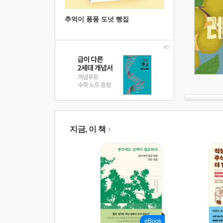
추억이 퐁퐁 도넛 빵집
지금, 이 책