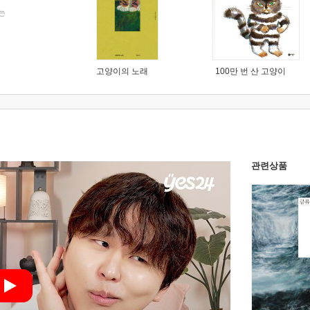
는
고양이의 노래
100만 번 산 고양이
관련상품