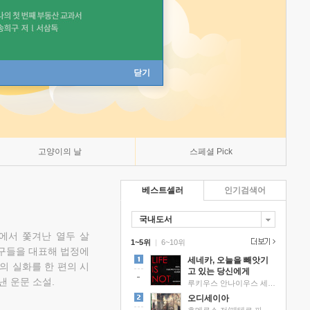
닫기
고양이의 날
스페셜 Pick
베스트셀러
인기검색어
국내도서
에서 쫓겨난 열두 살
1~5위
|
6~10위
친구들을 대표해 법정에
세네카, 오늘을 빼앗기
의 실화를 한 편의 시
고 있는 당신에게
낸 운문 소설.
루키우스 안나이우스 세네카 저/하와이 대저택 편역
오디세이아