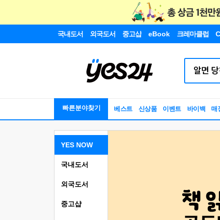
국내도서
외국도서
중고샵
eBook
크레마클럽
C
빠른분야찾기
베스트
신상품
이벤트
바이백
매
YES NOW
국내도서
외국도서
중고샵