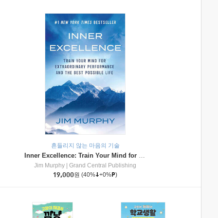
흔들리지 않는 마음의 기술
Inner Excellence: Train Your Mind for Extraordinary Performance and the Best Possible Life
Jim Murphy
|
Grand Central Publishing
19,000
원
(40%
+0%
)