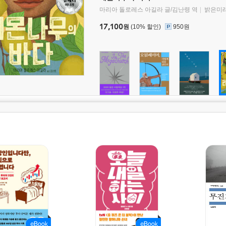
마리아 돌로레스 아길라 글/김난령 역
밝은미
17,100
원
(10% 할인)
950원