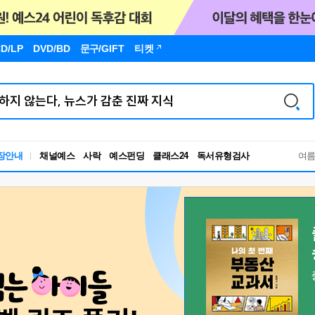
D/LP
DVD/BD
문구
/GIFT
티켓
독서유형검사
장안내
채널예스
사락
예스펀딩
클래스24
RBTI Lab
여
독서유형검사