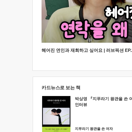
헤어진 연인과 재회하고 싶어요 | 러브픽션 EP.2
카드뉴스로 보는 책
박상영 『지푸라기 왕관을 쓴 
인터뷰
지푸라기 왕관을 쓴 여자