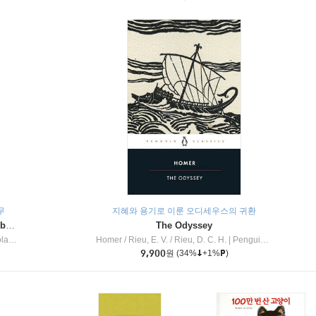
무
지혜와 용기로 이룬 오디세우스의 귀환
Dragon Masters #32 : Heart of the Ruby Dragon (A Branches Book)
The Odyssey
c Inc
Homer / Rieu, E. V. / Rieu, D. C. H.
|
Penguin Group
9,900
원
(34%
+1%
)