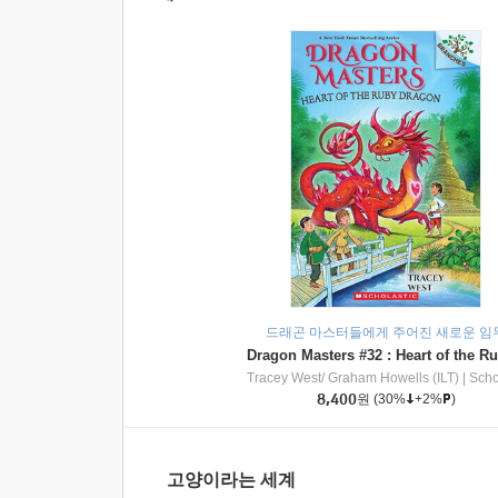
드래곤 마스터들에게 주어진 새로운 임
Tracey West/ Graham Howells (ILT)
|
Scholasti
8,400
원
(30%
+2%
)
고양이라는 세계