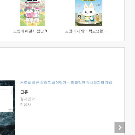
고양이 해결사 깜냥 9
고양이 제제의 학교생활 1 : 초등학생이 이렇게 힘들 줄이야
서로를 급류 속으로 끌어당기는 파멸적인 첫사랑과의 재회
급류
정대건 저
민음사