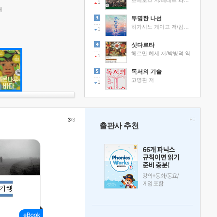
호메로스 저/페테르 파울 루벤스 그림/박문재 역
1
래
투명한 나선
히가시노 게이고 저/김선영 역
1
싯다르타
헤르만 헤세 저/박병덕 역
1
독서의 기술
고명환 저
1
3
/3
출판사 추천