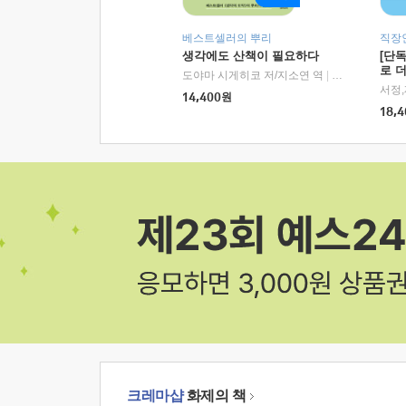
베스트셀러의 뿌리
직장
생각에도 산책이 필요하다
[단
로 
도야마 시게히코 저/지소연 역
|
알에이치코리아(
14,400
원
18,4
크레마샵
화제의 책