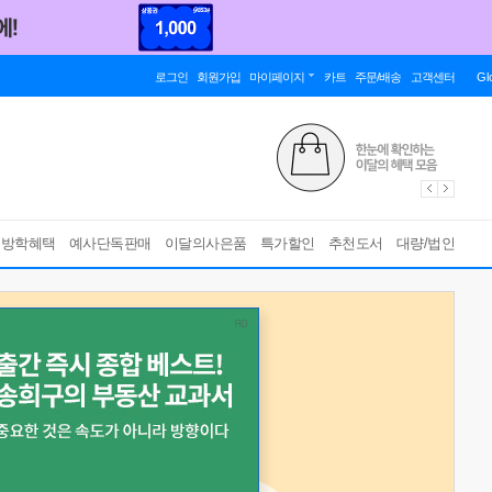
로그인
회원가입
마이페이지
카트
주문/배송
고객센터
Gl
름방학혜택
예사단독판매
이달의사은품
특가할인
추천도서
대량/법인