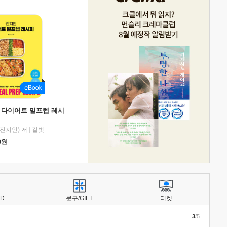
 다이어트 밀프렙 레시
진지인) 저
|
길벗
0
원
BD
문구/GIFT
티켓
3
/5