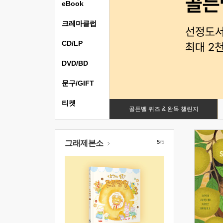
eBook
크레마클럽
CD/LP
DVD/BD
문구/GIFT
티켓
골든벨 퀴즈 & 완독 챌린지
그래제본소
5
/5