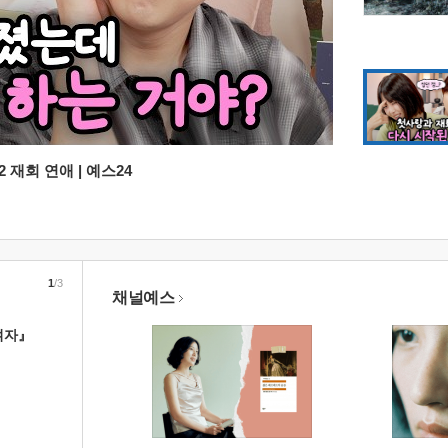
 재회 연애 | 예스24
1
/3
채널예스
여자』