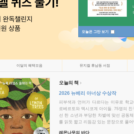
오늘은 그만 보기
이달의 혜택모음
뮤지컬 휴남동 서점
오늘의 책
2026 뉴베리 아너상 수상작
피부색과 언어가 다르다는 이유로 학교
로베르토와 멕시코계 아이들. 75명의 
선 한 소년과 부당한 차별에 맞선 공동체
를 읽듯 짧고 리듬감 있는 문장으로 풀어
레몬나무의 바다