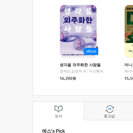
생각을 외주화한 사람들
머니
정재민,김영주 저
|
더스퀘어
16,200
원
15,5
도서
중고샵
예스's Pick