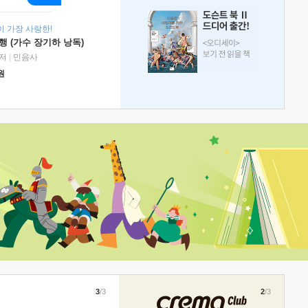
 가장 사랑한!
 (가수 장기하 낭독)
저
|
민음사
원
3
/3
2
/3