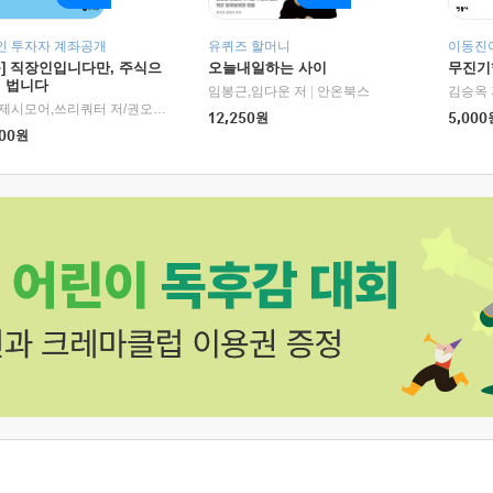
인 투자자 계좌공개
유퀴즈 할머니
이동진이
독] 직장인입니다만, 주식으
오늘내일하는 사이
무진기행
더 법니다
RHK)
임봉근,임다운 저
|
안온북스
김승옥 
서정,제시모어,쓰리쿼터 저/권오태,시그널리포트 편
|
경이로움
12,250
원
5,000
00
원