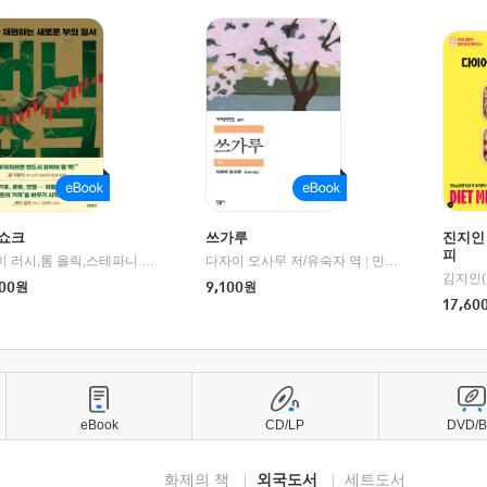
쇼크
쓰가루
진지인
피
제이미 러시,톰 올릭,스테파니 플랜더스 편저/임경은 역/박정호 감수
다자이 오사무 저/유숙자 역
|
교보문고
|
민음사
김지인(
00
원
9,100
원
17,60
eBook
CD/LP
DVD/
화제의 책
외국도서
세트도서