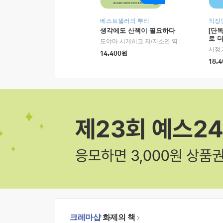
베스트셀러의 뿌리
직장
생각에도 산책이 필요하다
[단
로 
도야마 시게히코 저/지소연 역
|
알에이치코리아(
14,400
원
18,4
크레마샵
화제의 책