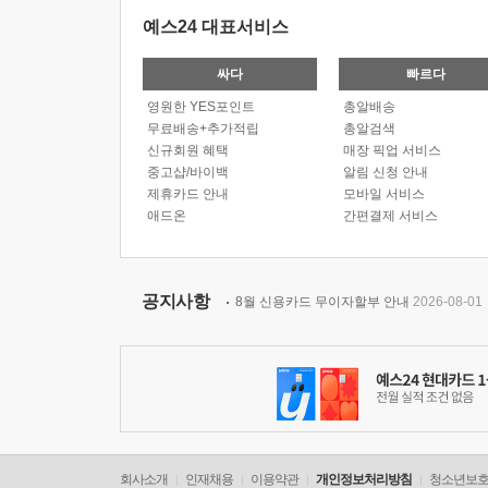
예스24 대표서비스
싸다
빠르다
영원한 YES포인트
총알배송
무료배송+추가적립
총알검색
신규회원 혜택
매장 픽업 서비스
중고샵/바이백
알림 신청 안내
제휴카드 안내
모바일 서비스
애드온
간편결제 서비스
공지사항
8월 신용카드 무이자할부 안내
2026-08-01
회사소개
인재채용
이용약관
개인정보처리방침
청소년보