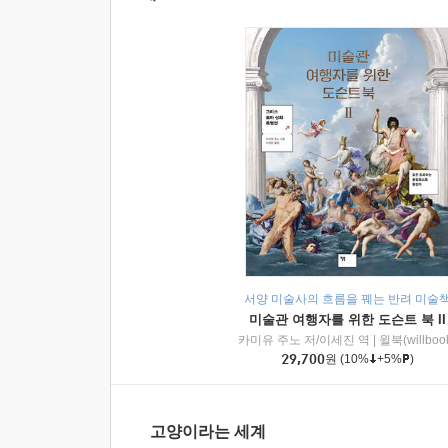
서양 미술사의 흐름을 꿰는 반려 미술
미술관 여행자를 위한 도슨트 북 II
카미유 주노 저/이세진 역
|
윌북(willboo
29,700
원
(10%
+5%
)
고양이라는 세계