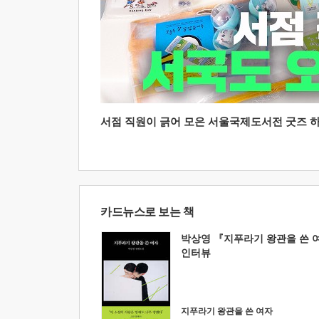
서점 직원이 긁어 모은 서울국제도서전 굿즈 하울
카드뉴스로 보는 책
박상영 『지푸라기 왕관을 쓴 
인터뷰
지푸라기 왕관을 쓴 여자