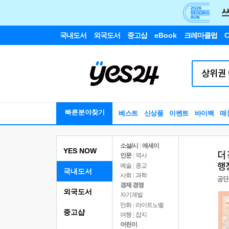
국내도서
외국도서
중고샵
eBook
크레마클럽
C
빠른분야찾기
베스트
신상품
이벤트
바이백
매
소설/시
|
에세이
YES NOW
인문
|
역사
예술
|
종교
국내도서
사회
|
과학
경제 경영
외국도서
자기계발
만화
|
라이트노벨
중고샵
여행
|
잡지
어린이