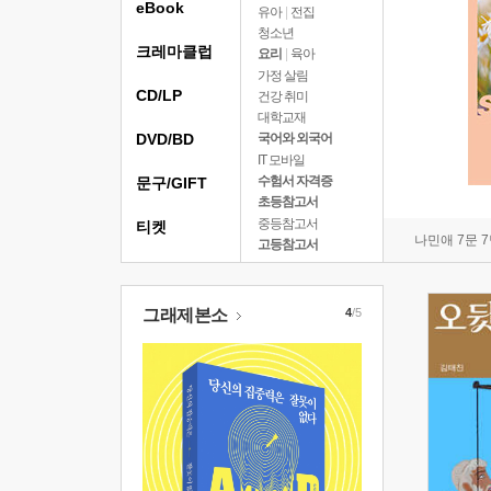
eBook
유아
|
전집
청소년
크레마클럽
요리
|
육아
가정 살림
CD/LP
건강 취미
대학교재
DVD/BD
국어와 외국어
IT 모바일
수험서 자격증
문구/GIFT
초등참고서
중등참고서
티켓
나민애 7문 
고등참고서
그래제본소
4
/5