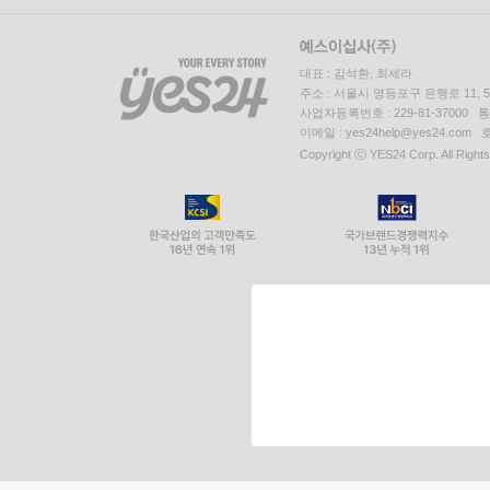
대표 : 김석환, 최세라
주소 : 서울시 영등포구 은행로 11,
사업자등록번호 : 229-81-37000 
이메일 : yes24help@yes24.c
Copyright ⓒ YES24 Corp. All Right