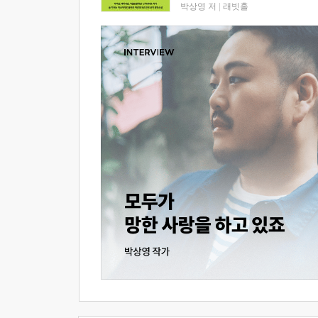
박상영 저
|
래빗홀