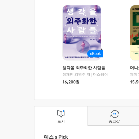
생각을 외주화한 사람들
머니
정재민,김영주 저
|
더스퀘어
16,200
원
15,5
도서
중고샵
예스's Pick