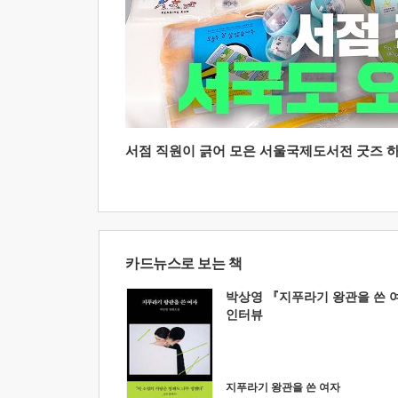
서점 직원이 긁어 모은 서울국제도서전 굿즈 하울
카드뉴스로 보는 책
박상영 『지푸라기 왕관을 쓴 
인터뷰
지푸라기 왕관을 쓴 여자