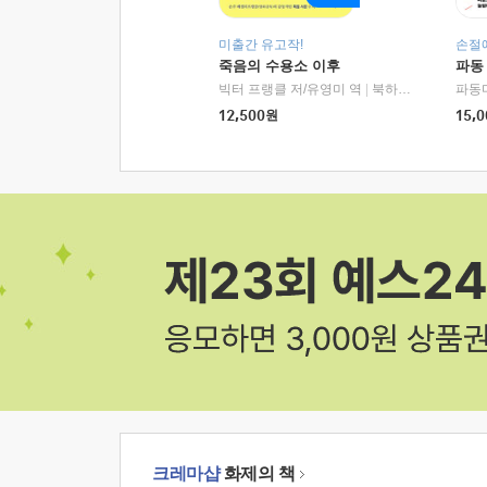
미출간 유고작!
손절
죽음의 수용소 이후
파동
빅터 프랭클 저/유영미 역
|
북하우스
파동
12,500
원
15,0
크레마샵
화제의 책