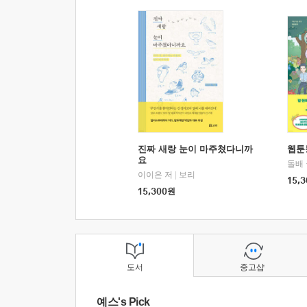
진짜 새랑 눈이 마주쳤다니까
웹툰
요
돌배
이이은 저
|
보리
15,3
15,300
원
도서
중고샵
예스's Pick