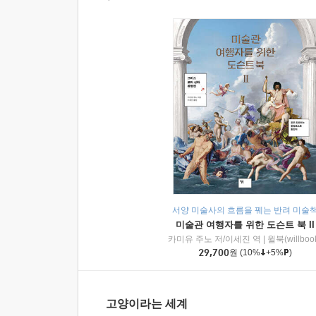
서양 미술사의 흐름을 꿰는 반려 미술
미술관 여행자를 위한 도슨트 북 II
카미유 주노 저/이세진 역
|
윌북(willboo
29,700
원
(10%
+5%
)
고양이라는 세계