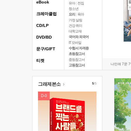
eBook
유아
|
전집
청소년
크레마클럽
요리
|
육아
가정 살림
CD/LP
건강 취미
대학교재
DVD/BD
국어와 외국어
IT 모바일
수험서 자격증
문구/GIFT
초등참고서
중등참고서
티켓
나민애 7문 
고등참고서
그래제본소
5
/5
D-0