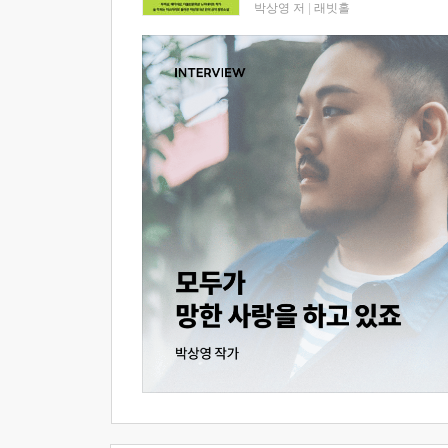
박상영 저
|
래빗홀