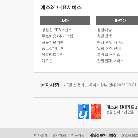
예스24 대표서비스
싸다
빠르다
영원한 YES포인트
총알배송
무료배송+추가적립
총알검색
신규회원 혜택
매장 픽업 서비스
중고샵/바이백
알림 신청 안내
제휴카드 안내
모바일 서비스
애드온
간편결제 서비스
공지사항
8월 신용카드 무이자할부 안내
2026-08-01
회사소개
인재채용
이용약관
개인정보처리방침
청소년보