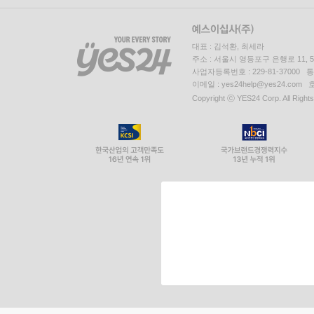
대표 : 김석환, 최세라
주소 : 서울시 영등포구 은행로 11,
사업자등록번호 : 229-81-37000 
이메일 : yes24help@yes24.c
Copyright ⓒ YES24 Corp. All Right