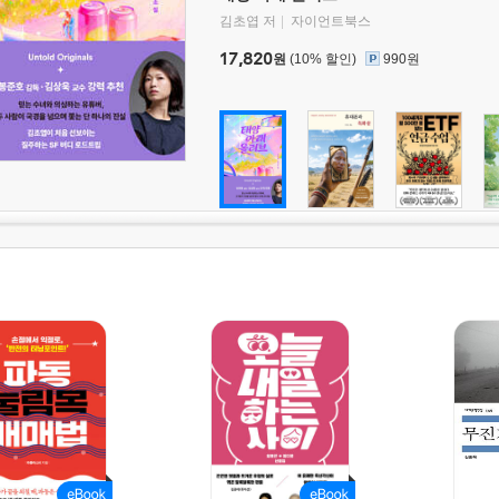
김초엽 저
자이언트북스
17,820
원
(10% 할인)
990원