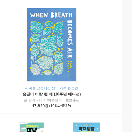
세계를 감동시킨 생의 기록 한정판
숨결이 바람 될 때 (10주년 에디션)
|
미래엔아이세움
폴 칼라니티 저/이종인 역
|
흐름출판
17,820
원
(10%
+5%
)