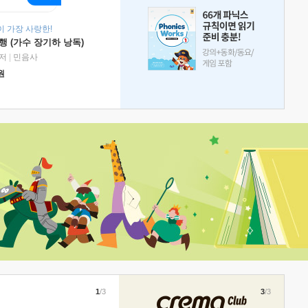
 가장 사랑한!
 (가수 장기하 낭독)
저
|
민음사
원
1
/3
3
/3