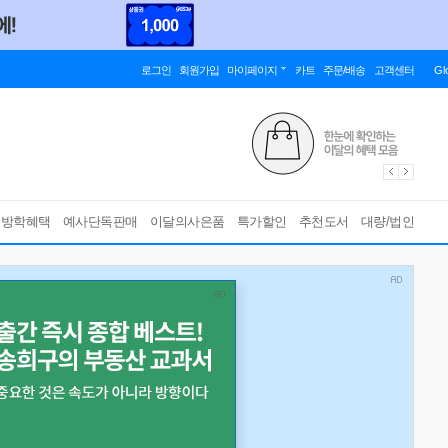
로그인
회원가입
마이페이지
카트
주문/배송
고객센터
Gl
름방학혜택
예사단독판매
이달의사은품
특가할인
추천도서
대량/법인