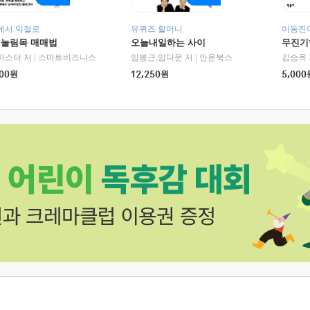
에서 익절로
유퀴즈 할머니
이동진이
 눌림목 매매법
오늘내일하는 사이
무진기행
RHK)
마스터 저
|
스마트비즈니스
임봉근,임다운 저
|
안온북스
김승옥 
00
원
12,250
원
5,000