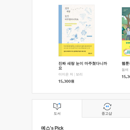
진짜 새랑 눈이 마주쳤다니까
웹툰
요
돌배
이이은 저
|
보리
15,3
15,300
원
도서
중고샵
예스's Pick