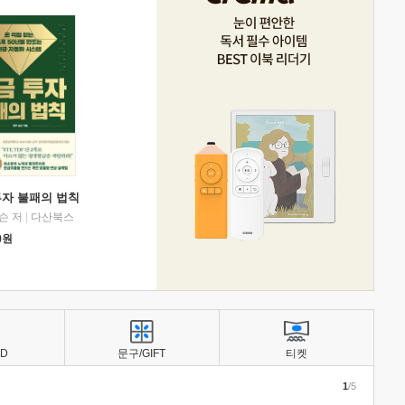
투자 불패의 법칙
슨 저
|
다산북스
0
원
BD
문구/GIFT
티켓
1
/5