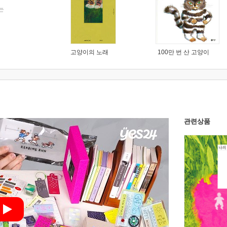
는
고양이의 노래
100만 번 산 고양이
관련상품