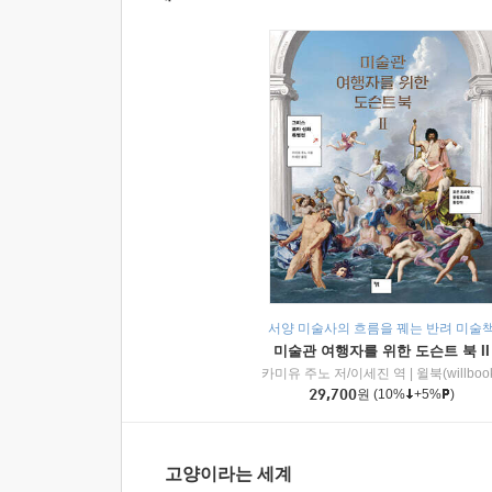
서양 미술사의 흐름을 꿰는 반려 미술
미술관 여행자를 위한 도슨트 북 II
카미유 주노 저/이세진 역
|
윌북(willboo
29,700
원
(10%
+5%
)
고양이라는 세계