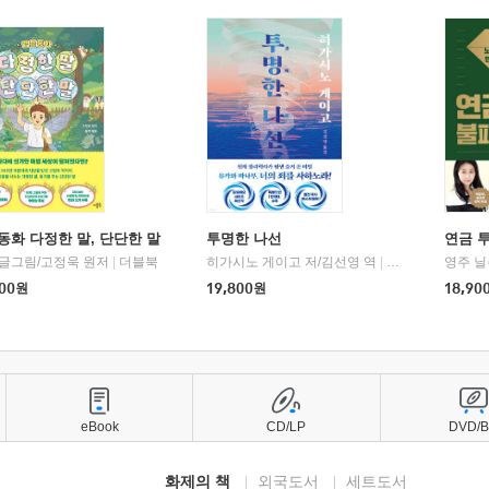
동화 다정한 말, 단단한 말
투명한 나선
연금 
 글그림/고정욱 원저
|
더블북
히가시노 게이고 저/김선영 역
|
북다
영주 닐
00
원
19,800
원
18,90
eBook
CD/LP
DVD/
화제의 책
외국도서
세트도서