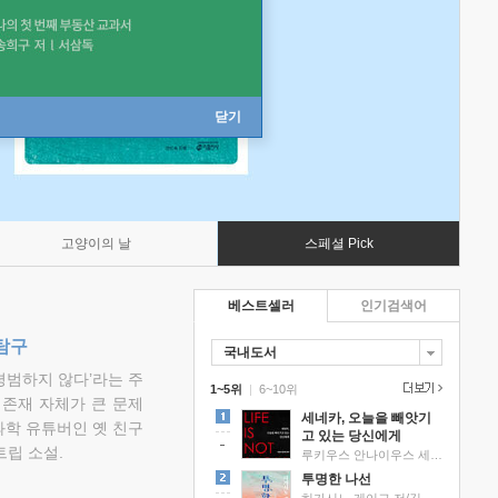
닫기
고양이의 날
스페셜 Pick
베스트셀러
인기검색어
탐구
국내도서
평범하지 않다’라는 주
1~5위
|
6~10위
 존재 자체가 큰 문제
세네카, 오늘을 빼앗기
과학 유튜버인 옛 친구
고 있는 당신에게
립 소설.
루키우스 안나이우스 세네카 저/하와이 대저택 편역
투명한 나선