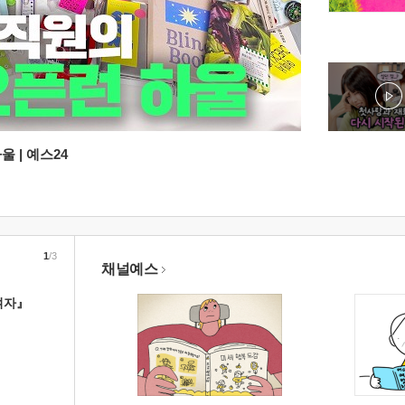
 | 예스24
1
/3
채널예스
여자』