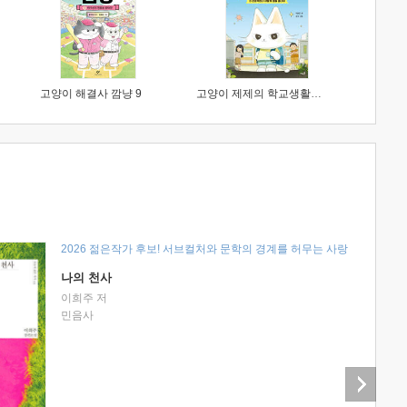
고양이 해결사 깜냥 9
고양이 제제의 학교생활 1 : 초등학생이 이렇게 힘들 줄이야
2026 젊은작가 후보! 서브컬처와 문학의 경계를 허무는 사랑
나의 천사
이희주 저
민음사