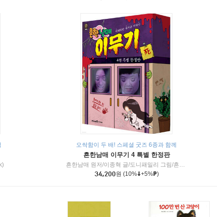
책
오싹함이 두 배! 스페셜 굿즈 6종과 함께
흔한남매 이무기 4 특별 한정판
k)
흔한남매 원저/이종혁 글/도니패밀리 그림/흔한컴퍼니 감수
34,200
원
(10%
+5%
)