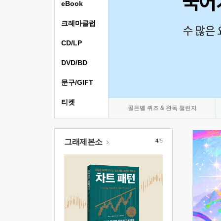
eBook
크레마클럽
CD/LP
DVD/BD
문구/GIFT
티켓
골든벨 퀴즈 & 완독 챌린지
그래제본소
4
/5