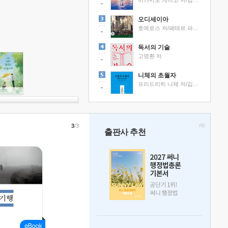
히가시노 게이고 저/김선영 역
오디세이아
호메로스 저/페테르 파울 루벤스 그림/박문재 역
독서의 기술
고명환 저
니체의 초월자
프리드리히 니체 저/김철 편역
3
/3
출판사 추천