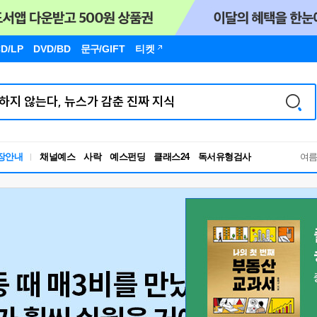
D/LP
DVD/BD
문구
/GIFT
티켓
독서유형검사
장안내
채널예스
사락
예스펀딩
클래스24
여
RBTI Lab
독서유형검사