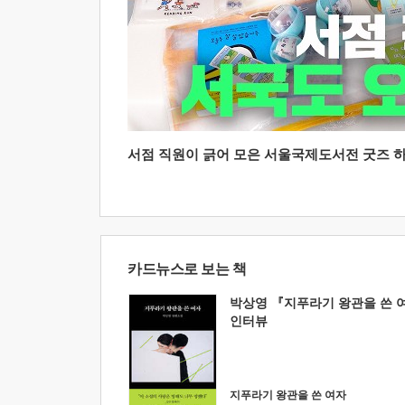
서점 직원이 긁어 모은 서울국제도서전 굿즈 하울
카드뉴스로 보는 책
박상영 『지푸라기 왕관을 쓴 
인터뷰
지푸라기 왕관을 쓴 여자