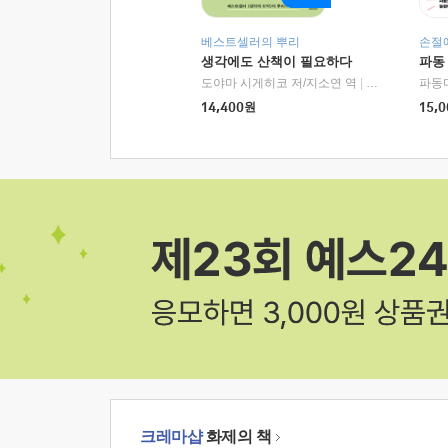
베스트셀러의 뿌리
손절
생각에도 산책이 필요하다
파동
도야마 시게히코 저/지소연 역
|
알에이치코리아(
파동
14,400
원
15,0
크레마샵
화제의 책