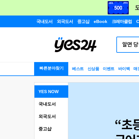
국내도서
외국도서
중고샵
eBook
크레마클럽
C
빠른분야찾기
베스트
신상품
이벤트
바이백
매
YES NOW
국내도서
외국도서
중고샵