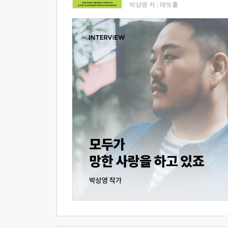
박상영 저
|
래빗홀