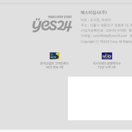
대표 : 김석환, 최세라
주소 : 서울시 영등포구 은행로 11,
사업자등록번호 : 229-81-37000 
이메일 : yes24help@yes24.c
Copyright ⓒ YES24 Corp. All Right