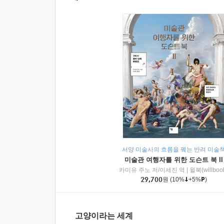
서양 미술사의 흐름을 꿰는 반려 미술
미술관 여행자를 위한 도슨트 북 II
카미유 주노 저/이세진 역
|
윌북(willboo
29,700
원
(10%
+5%
)
고양이라는 세계