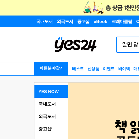
국내도서
외국도서
중고샵
eBook
크레마클럽
C
빠른분야찾기
베스트
신상품
이벤트
바이백
매
YES NOW
국내도서
외국도서
중고샵