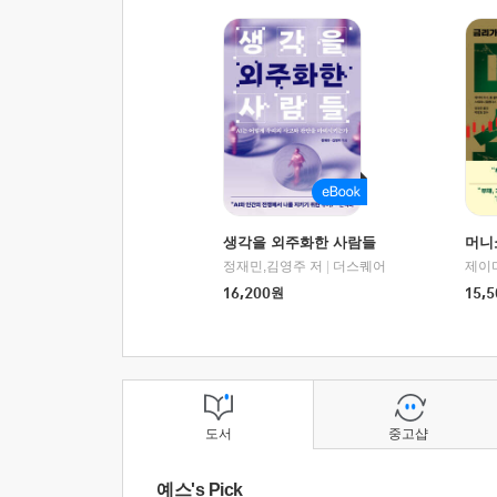
생각을 외주화한 사람들
머니
정재민,김영주 저
|
더스퀘어
16,200
원
15,5
도서
중고샵
예스's Pick