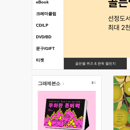
eBook
크레마클럽
CD/LP
DVD/BD
문구/GIFT
티켓
골든벨 퀴즈 & 완독 챌린지
그래제본소
3
/5