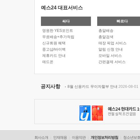
예스24 대표서비스
싸다
빠르다
영원한 YES포인트
총알배송
무료배송+추가적립
총알검색
신규회원 혜택
매장 픽업 서비스
중고샵/바이백
알림 신청 안내
제휴카드 안내
모바일 서비스
애드온
간편결제 서비스
공지사항
8월 신용카드 무이자할부 안내
2026-08-01
회사소개
인재채용
이용약관
개인정보처리방침
청소년보