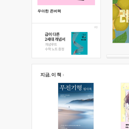
우아한 존버력
지금, 이 책