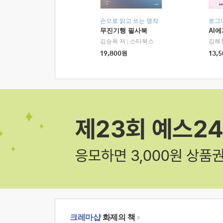
손으로 읽고 쓰는 명작
로그
무진기행 필사북
AI
김승옥 저
|
스타북스
김혜
19,800
원
13,5
크레마샵
화제의 책