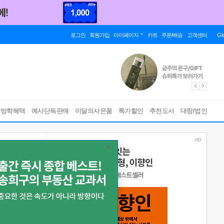
로그인
회원가입
마이페이지
카트
주문/배송
고객센터
Gl
름방학혜택
예사단독판매
이달의사은품
특가할인
추천도서
대량/법인