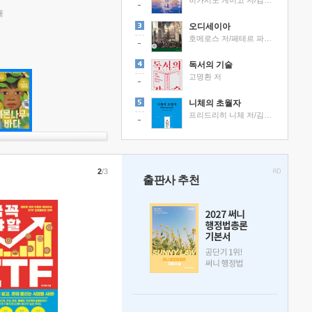
히가시노 게이고 저/김선영 역
래
오디세이아
호메로스 저/페테르 파울 루벤스 그림/박문재 역
독서의 기술
고명환 저
니체의 초월자
프리드리히 니체 저/김철 편역
2
/3
출판사 추천