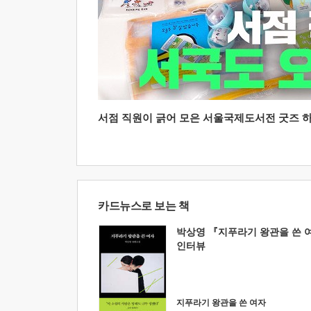
서점 직원이 긁어 모은 서울국제도서전 굿즈 하울
카드뉴스로 보는 책
박상영 『지푸라기 왕관을 쓴 
인터뷰
지푸라기 왕관을 쓴 여자