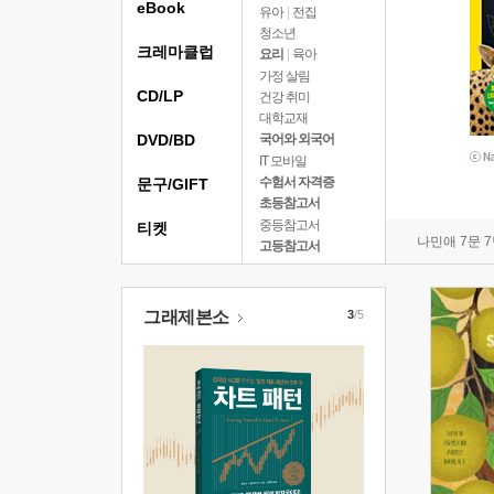
eBook
유아
|
전집
청소년
크레마클럽
요리
|
육아
가정 살림
CD/LP
건강 취미
대학교재
DVD/BD
국어와 외국어
IT 모바일
수험서 자격증
문구/GIFT
초등참고서
중등참고서
티켓
나민애 7문 
고등참고서
그래제본소
3
/5