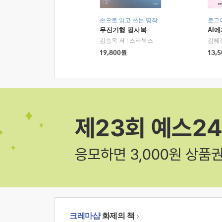
손으로 읽고 쓰는 명작
로그
무진기행 필사북
AI
김승옥 저
|
스타북스
김혜
19,800
원
13,5
크레마샵
화제의 책