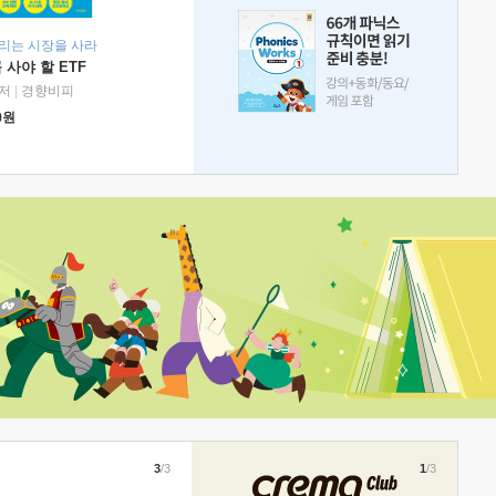
리는 시장을 사라
 사야 할 ETF
저
|
경향비피
0
원
3
/3
1
/3