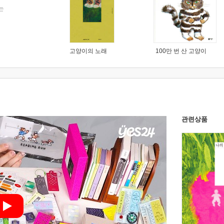
는
고양이의 노래
100만 번 산 고양이
관련상품