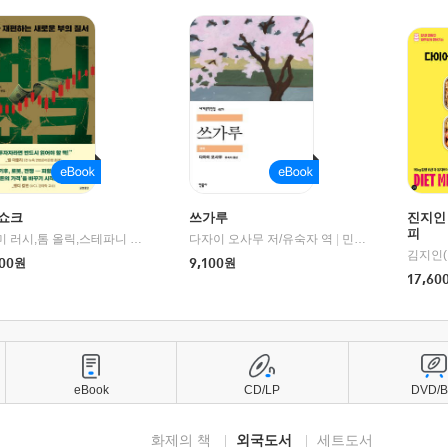
쇼크
쓰가루
진지인
피
제이미 러시,톰 올릭,스테파니 플랜더스 편저/임경은 역/박정호 감수
다자이 오사무 저/유숙자 역
|
교보문고
|
민음사
김지인(
00
원
9,100
원
17,60
eBook
CD/LP
DVD/
화제의 책
외국도서
세트도서