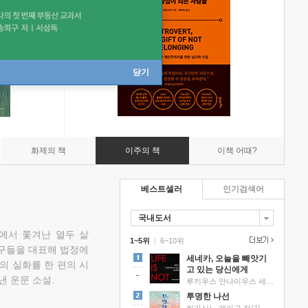
닫기
화제의 책
이주의 책
이책 어때?
베스트셀러
인기검색어
국내도서
에서 쫓겨난 열두 살
1~5위
|
6~10위
친구들을 대표해 법정에
세네카, 오늘을 빼앗기
의 실화를 한 편의 시
고 있는 당신에게
낸 운문 소설.
루키우스 안나이우스 세네카 저/하와이 대저택 편역
투명한 나선