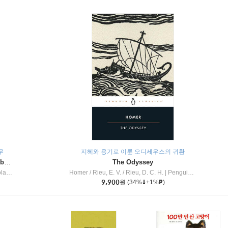
무
지혜와 용기로 이룬 오디세우스의 귀환
Dragon Masters #32 : Heart of the Ruby Dragon (A Branches Book)
The Odyssey
c Inc
Homer / Rieu, E. V. / Rieu, D. C. H.
|
Penguin Group
9,900
원
(34%
+1%
)