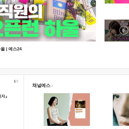
 | 예스24
1
/3
채널예스
여자』