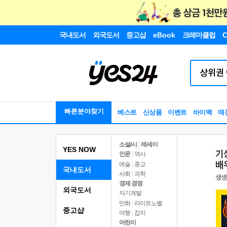
국내도서
외국도서
중고샵
eBook
크레마클럽
C
빠른분야찾기
베스트
신상품
이벤트
바이백
매
소설/시
|
에세이
YES NOW
인문
|
역사
예술
|
종교
국내도서
사회
|
과학
경제 경영
외국도서
자기계발
만화
|
라이트노벨
중고샵
여행
|
잡지
어린이