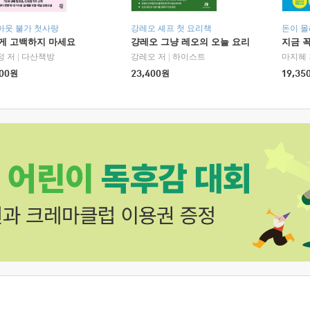
아웃 불가 첫사랑
강레오 셰프 첫 요리책
돈이 몰
에게 고백하지 마세요
걍레오 그냥 레오의 오늘 요리
지금 꼭
정 저
|
다산책방
강레오 저
|
하이스트
마지혜 
00
원
23,400
원
19,35