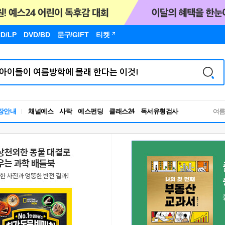
D/LP
DVD/BD
문구
/GIFT
티켓
독서유형검사
장안내
채널예스
사락
예스펀딩
클래스24
RBTI Lab
여
독서유형검사