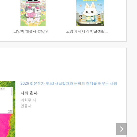
고양이 해결사 깜냥 9
고양이 제제의 학교생활 1 : 초등학생이 이렇게 힘들 줄이야
2026 젊은작가 후보! 서브컬처와 문학의 경계를 허무는 사랑
나의 천사
이희주 저
민음사