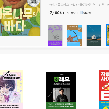
마리아 돌로레스 아길라 글/김난령 역
밝은미
17,100
원
(10% 할인)
950원