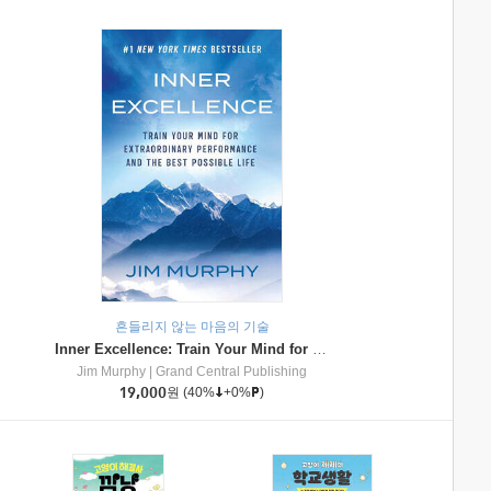
흔들리지 않는 마음의 기술
Inner Excellence: Train Your Mind for Extraordinary Performance and the Best Possible Life
Jim Murphy
|
Grand Central Publishing
19,000
원
(40%
+0%
)