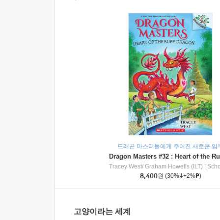
드래곤 마스터들에게 주어진 새로운 임
Tracey West/ Graham Howells (ILT)
|
Scholasti
8,400
원
(30%
+2%
)
고양이라는 세계