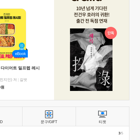
 다이어트 밀프렙 레시
진지인) 저
|
길벗
0
원
BD
문구/GIFT
티켓
3
/5