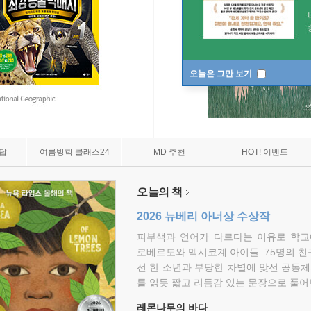
오늘은 그만 보기
7답
여름방학 클래스24
MD 추천
HOT! 이벤트
오늘의 책
2026 뉴베리 아너상 수상작
피부색과 언어가 다르다는 이유로 학교
로베르토와 멕시코계 아이들. 75명의 
선 한 소년과 부당한 차별에 맞선 공동체
를 읽듯 짧고 리듬감 있는 문장으로 풀어
레몬나무의 바다