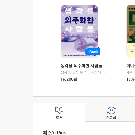
생각을 외주화한 사람들
머니
정재민,김영주 저
|
더스퀘어
16,200
원
15,5
도서
중고샵
예스's Pick