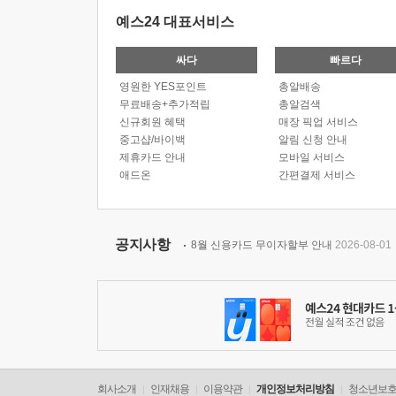
예스24 대표서비스
싸다
빠르다
영원한 YES포인트
총알배송
무료배송+추가적립
총알검색
신규회원 혜택
매장 픽업 서비스
중고샵/바이백
알림 신청 안내
제휴카드 안내
모바일 서비스
애드온
간편결제 서비스
공지사항
8월 신용카드 무이자할부 안내
2026-08-01
회사소개
인재채용
이용약관
개인정보처리방침
청소년보