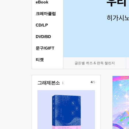
eBook
크레마클럽
CD/LP
DVD/BD
문구/GIFT
티켓
골든벨 퀴즈 & 완독 챌린지
그래제본소
4
/5