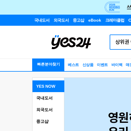
국내도서
외국도서
중고샵
eBook
크레마클럽
C
빠른분야찾기
베스트
신상품
이벤트
바이백
매
YES NOW
국내도서
외국도서
중고샵