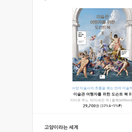
서양 미술사의 흐름을 꿰는 반려 미술
미술관 여행자를 위한 도슨트 북 II
카미유 주노 저/이세진 역
|
윌북(willboo
29,700
원
(10%
+5%
)
고양이라는 세계