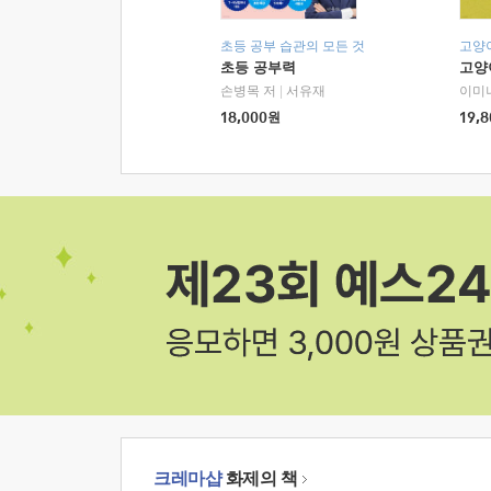
초등 공부 습관의 모든 것
고양
초등 공부력
고양
손병목 저
|
서유재
이미
18,000
원
19,8
크레마샵
화제의 책