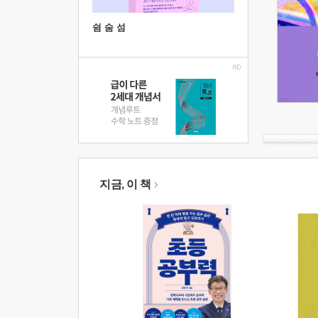
쉼 숨 섬
지금, 이 책