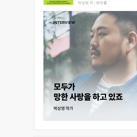
박상영 저
|
래빗홀