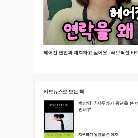
헤어진 연인과 재회하고 싶어요 | 러브픽션 EP.2
카드뉴스로 보는 책
박상영 『지푸라기 왕관을 쓴 
인터뷰
지푸라기 왕관을 쓴 여자