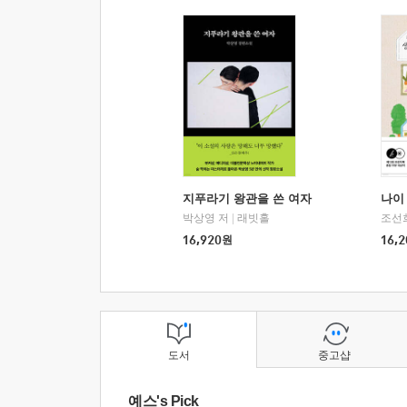
지푸라기 왕관을 쓴 여자
나이 
박상영 저
|
래빗홀
조선
16,920
원
16,2
도서
중고샵
예스's Pick