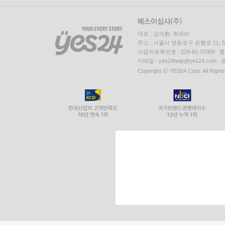
대표 : 김석환, 최세라
주소 : 서울시 영등포구 은행로 11,
사업자등록번호 : 229-81-37000 
이메일 : yes24help@yes24.c
Copyright ⓒ YES24 Corp. All Right