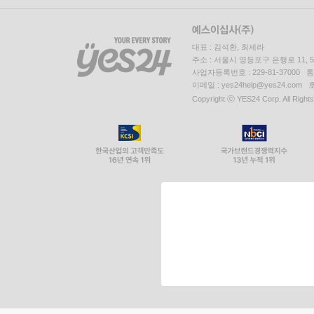
대표 : 김석환, 최세라
주소 : 서울시 영등포구 은행로 11,
사업자등록번호 : 229-81-37000 
이메일 : yes24help@yes24.c
Copyright ⓒ YES24 Corp. All Right