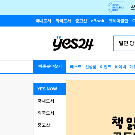
국내도서
외국도서
중고샵
eBook
크레마클럽
C
빠른분야찾기
베스트
신상품
이벤트
바이백
매
YES NOW
국내도서
외국도서
중고샵