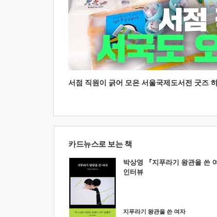
서점 직원이 긁어 모은 서울국제도서전 굿즈 하울
카드뉴스로 보는 책
박상영 『지푸라기 왕관을 쓴 
인터뷰
지푸라기 왕관을 쓴 여자