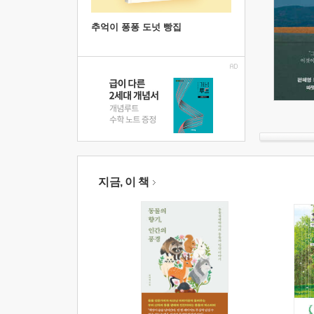
추억이 퐁퐁 도넛 빵집
지금, 이 책