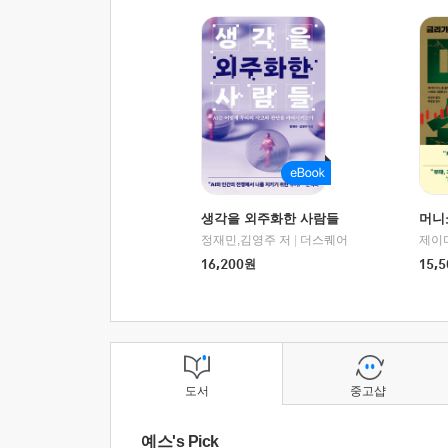
생각을 외주화한 사람들
머니
정재민,김영주 저
|
더스퀘어
16,200
원
15,5
도서
중고샵
예스's Pick