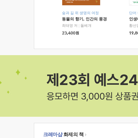
숲과 길 위 생명의 여정
단어
동물의 향기, 인간의 풍경
인생
최태영 저
|
돌베개
황선
23,400
원
19,8
크레마샵
화제의 책