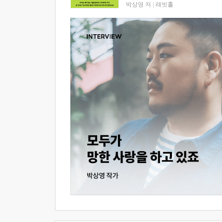
박상영 저
|
래빗홀