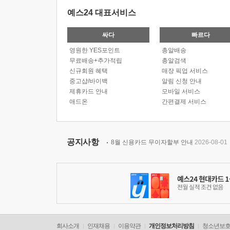
예스24 대표서비스
싸다
빠르다
영원한 YES포인트
총알배송
무료배송+추가적립
총알검색
신규회원 혜택
매장 픽업 서비스
중고샵/바이백
알림 신청 안내
제휴카드 안내
모바일 서비스
애드온
간편결제 서비스
공지사항
8월 신용카드 무이자할부 안내
2026-08-01
회사소개
인재채용
이용약관
개인정보처리방침
청소년보