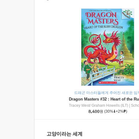
드래곤 마스터들에게 주어진 새로운 임
Tracey West/ Graham Howells (ILT)
|
Scholasti
8,400
원
(30%
+2%
)
고양이라는 세계