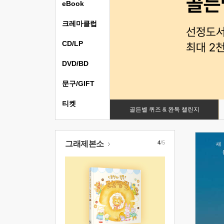
eBook
크레마클럽
CD/LP
DVD/BD
문구/GIFT
티켓
골든벨 퀴즈 & 완독 챌린지
그래제본소
4
/5