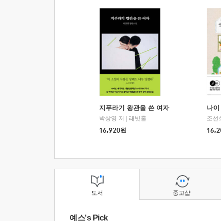
지푸라기 왕관을 쓴 여자
나이 
박상영 저
|
래빗홀
조선
16,920
원
16,2
도서
중고샵
예스's Pick