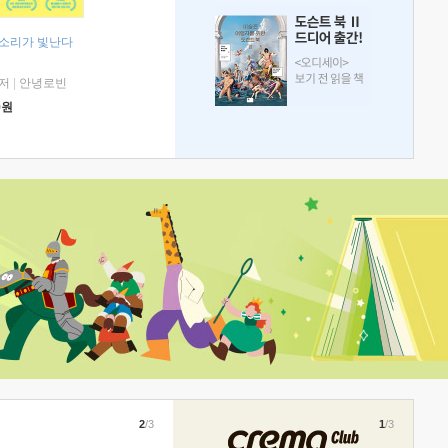
 소리가 빛난다
저
|
안녕로빈
0
원
2
/3
1
/3