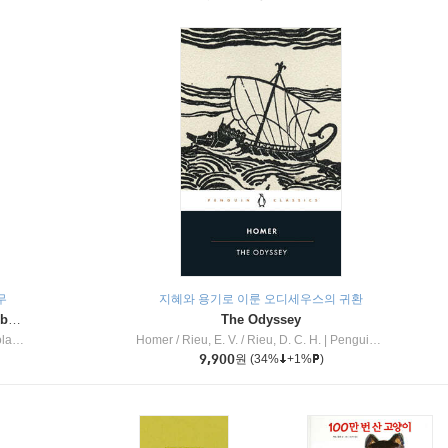
무
지혜와 용기로 이룬 오디세우스의 귀환
Dragon Masters #32 : Heart of the Ruby Dragon (A Branches Book)
The Odyssey
c Inc
Homer / Rieu, E. V. / Rieu, D. C. H.
|
Penguin Group
9,900
원
(34%
+1%
)