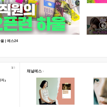
 | 예스24
1
/3
채널예스
여자』