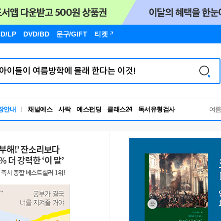
D/LP
DVD/BD
문구
/GIFT
티켓
독서유형검사
장안내
채널예스
사락
예스펀딩
클래스24
RBTI Lab
여
독서유형검사