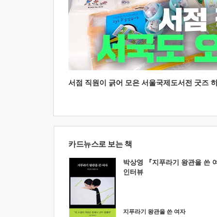
서점 직원이 긁어 모은 서울국제도서전 굿즈 하울
카드뉴스로 보는 책
박상영 『지푸라기 왕관을 쓴 
인터뷰
지푸라기 왕관을 쓴 여자