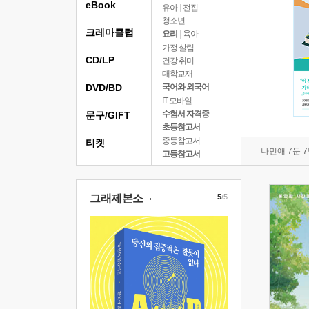
eBook
유아
|
전집
청소년
크레마클럽
요리
|
육아
가정 살림
CD/LP
건강 취미
대학교재
DVD/BD
국어와 외국어
IT 모바일
수험서 자격증
문구/GIFT
초등참고서
중등참고서
티켓
나민애 7문 
고등참고서
그래제본소
5
/5