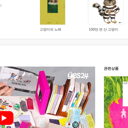
는
고양이의 노래
100만 번 산 고양이
관련상품