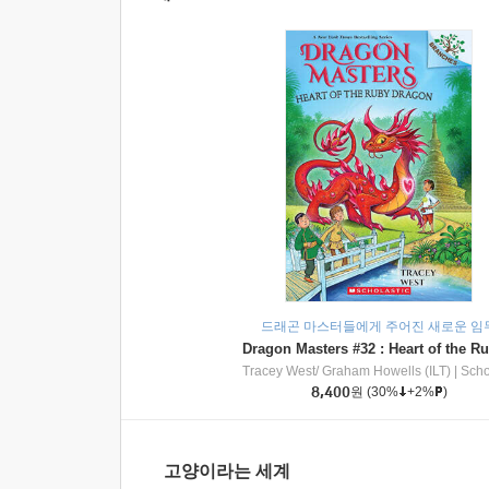
드래곤 마스터들에게 주어진 새로운 임
Tracey West/ Graham Howells (ILT)
|
Scholasti
8,400
원
(30%
+2%
)
고양이라는 세계