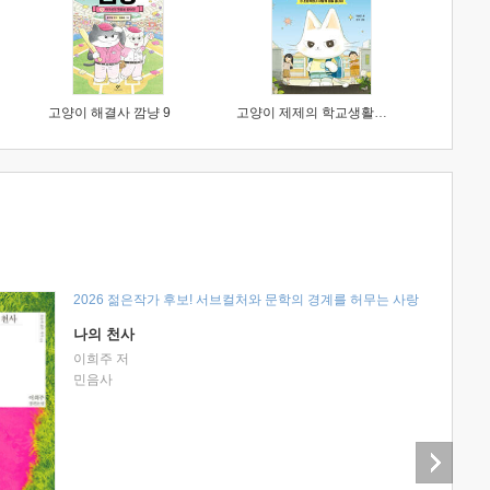
고양이 해결사 깜냥 9
고양이 제제의 학교생활 1 : 초등학생이 이렇게 힘들 줄이야
2026 젊은작가 후보! 서브컬처와 문학의 경계를 허무는 사랑
나의 천사
이희주 저
민음사