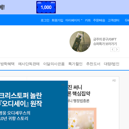
로그인
회원가입
마이페이지
카트
주문/배송
고객센터
Gl
름방학혜택
예사단독판매
이달의사은품
특가할인
추천도서
대량/법인