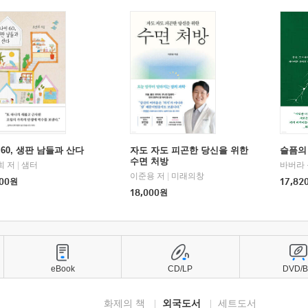
60, 생판 남들과 산다
자도 자도 피곤한 당신을 위한
슬픔의
수면 처방
희 저
|
샘터
바버라 
이준용 저
|
미래의창
00
원
17,82
18,000
원
eBook
CD/LP
DVD/
화제의 책
외국도서
세트도서