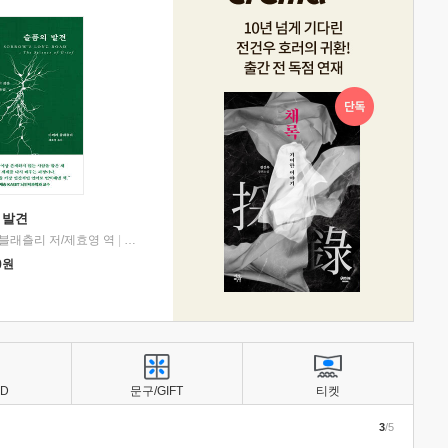
 발견
블래츨리 저/제효영 역
|
디플롯
0
원
BD
문구/GIFT
티켓
3
/5