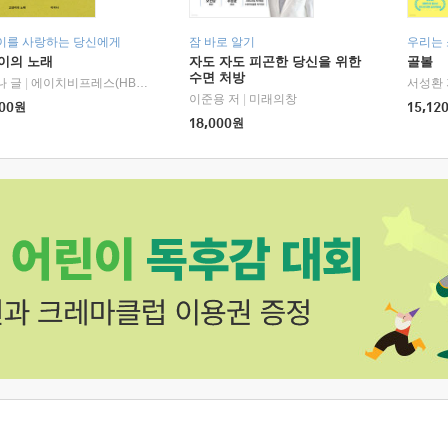
이를 사랑하는 당신에게
잠 바로 알기
우리는
이의 노래
자도 자도 피곤한 당신을 위한
골볼
수면 처방
나 글
|
에이치비프레스(HBPRESS)
서성환 
이준용 저
|
미래의창
00
원
15,12
18,000
원