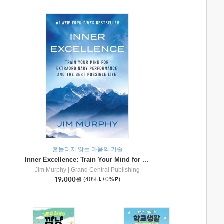
흔들리지 않는 마음의 기술
Inner Excellence: Train Your Mind for Extraordinary Performance and the Best Possible Life
Jim Murphy
|
Grand Central Publishing
19,000
원
(40%
+0%
)