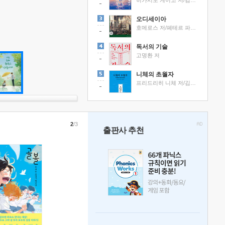
히가시노 게이고 저/김선영 역
오디세이아
호메로스 저/페테르 파울 루벤스 그림/박문재 역
독서의 기술
고명환 저
니체의 초월자
프리드리히 니체 저/김철 편역
2
/3
출판사 추천