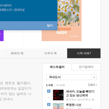
닫기
화제의 책
이주의 책
이책 어때?
베스트셀러
인기검색어
국내도서
소년 멘토로 돌아왔다.
1~5위
|
6~10위
 10대에게는 길잡이가
세네카, 오늘을 빼앗기
 되지 않는 날에도 나
고 있는 당신에게
 안내서.
루키우스 안나이우스 세네카 저/하와이 대저택 편역
투명한 나선