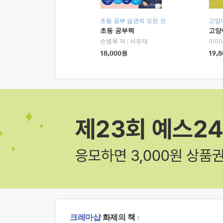
초등 공부 습관의 모든 것
고양
초등 공부력
고양
손병목 저
|
서유재
이미
18,000
원
19,8
크레마샵
화제의 책