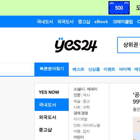
국내도서
외국도서
중고샵
eBook
크레마클럽
C
빠른분야찾기
베스트
신상품
이벤트
바이백
매
소설/시
|
에세이
YES NOW
인문
|
역사
예술
|
종교
국내도서
사회
|
과학
경제 경영
외국도서
자기계발
만화
|
라이트노벨
중고샵
여행
|
잡지
어린이