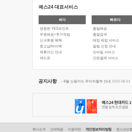
예스24 대표서비스
싸다
빠르다
영원한 YES포인트
총알배송
무료배송+추가적립
총알검색
신규회원 혜택
매장 픽업 서비스
중고샵/바이백
알림 신청 안내
제휴카드 안내
모바일 서비스
애드온
간편결제 서비스
공지사항
8월 신용카드 무이자할부 안내
2026-08-01
회사소개
인재채용
이용약관
개인정보처리방침
청소년보