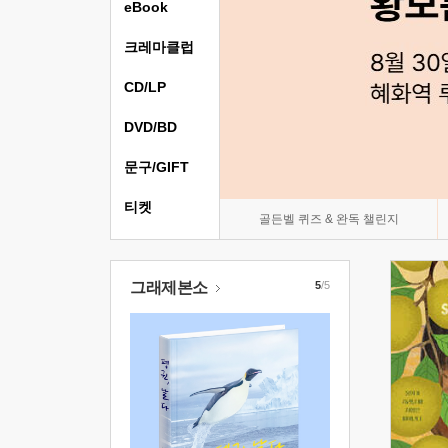
eBook
크레마클럽
CD/LP
DVD/BD
문구/GIFT
티켓
골든벨 퀴즈 & 완독 챌린지
그래제본소
5
/5