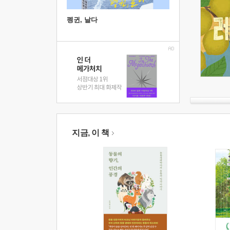
펭귄, 날다
지금, 이 책