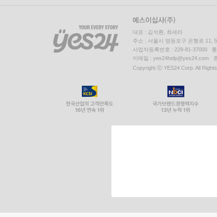
대표 : 김석환, 최세라
주소 : 서울시 영등포구 은행로 11,
사업자등록번호 : 229-81-37000 
이메일 : yes24help@yes24.c
Copyright ⓒ YES24 Corp. All Right