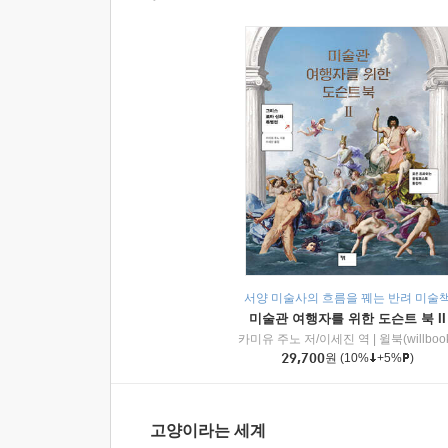
서양 미술사의 흐름을 꿰는 반려 미술
미술관 여행자를 위한 도슨트 북 II
카미유 주노 저/이세진 역
|
윌북(willboo
29,700
원
(10%
+5%
)
고양이라는 세계