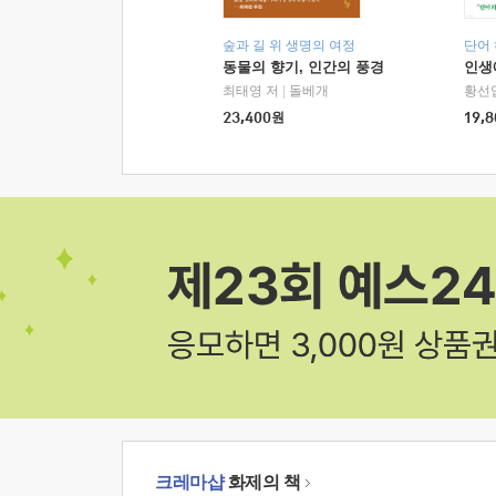
숲과 길 위 생명의 여정
단어
동물의 향기, 인간의 풍경
인생
최태영 저
|
돌베개
황선
23,400
원
19,8
크레마샵
화제의 책