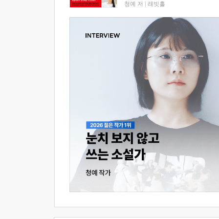
청예 저
|
래빗홀