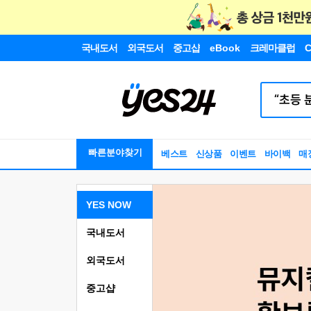
국내도서
외국도서
중고샵
eBook
크레마클럽
C
빠른분야찾기
베스트
신상품
이벤트
바이백
매
YES NOW
국내도서
외국도서
중고샵