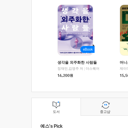
생각을 외주화한 사람들
머니
정재민,김영주 저
|
더스퀘어
16,200
원
15,5
도서
중고샵
예스's Pick