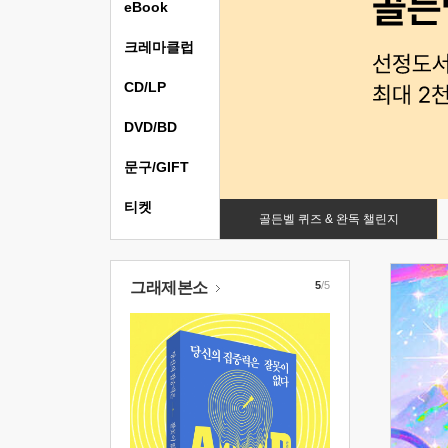
eBook
크레마클럽
CD/LP
DVD/BD
문구/GIFT
티켓
골든벨 퀴즈 & 완독 챌린지
그래제본소
5
/5