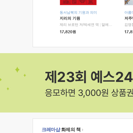
동서남북의 기원과 의미
아름
지리의 기원
저주
제리 브로턴 저/박세연 역
|
알에이치코리아(RHK)
김명
17,820
원
17,8
크레마샵
화제의 책