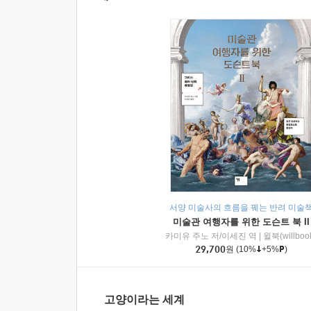
서양 미술사의 흐름을 꿰는 반려 미술
미술관 여행자를 위한 도슨트 북 II
카미유 주노 저/이세진 역
|
윌북(willboo
29,700
원
(10%
+5%
)
고양이라는 세계