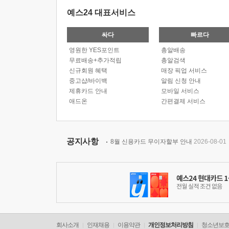
예스24 대표서비스
싸다
빠르다
영원한 YES포인트
총알배송
무료배송+추가적립
총알검색
신규회원 혜택
매장 픽업 서비스
중고샵/바이백
알림 신청 안내
제휴카드 안내
모바일 서비스
애드온
간편결제 서비스
공지사항
8월 신용카드 무이자할부 안내
2026-08-01
회사소개
인재채용
이용약관
개인정보처리방침
청소년보