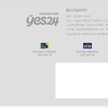
대표 : 김석환, 최세라
주소 : 서울시 영등포구 은행로 11,
사업자등록번호 : 229-81-37000 
이메일 : yes24help@yes24.c
Copyright ⓒ YES24 Corp. All Right