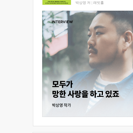
박상영 저
|
래빗홀