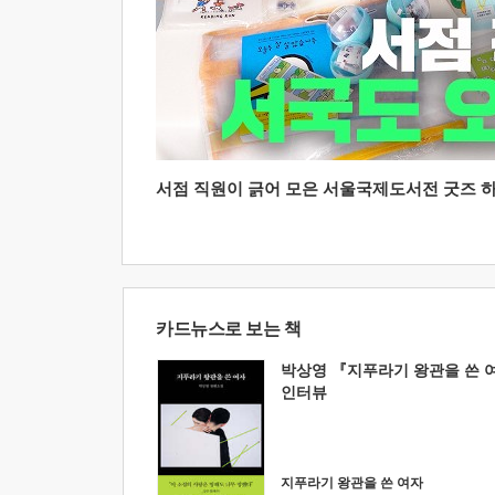
서점 직원이 긁어 모은 서울국제도서전 굿즈 하울
카드뉴스로 보는 책
박상영 『지푸라기 왕관을 쓴 
인터뷰
지푸라기 왕관을 쓴 여자