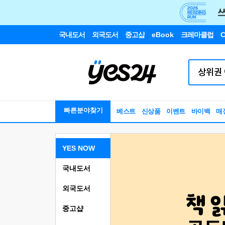
국내도서
외국도서
중고샵
eBook
크레마클럽
C
빠른분야찾기
베스트
신상품
이벤트
바이백
매
YES NOW
국내도서
외국도서
중고샵