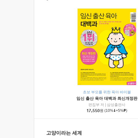
초보 부모를 위한 육아 바이블
임신 출산 육아 대백과 최신개정판
편집부 저
|
삼성출판사
17,550
원
(10%
+5%
)
고양이라는 세계