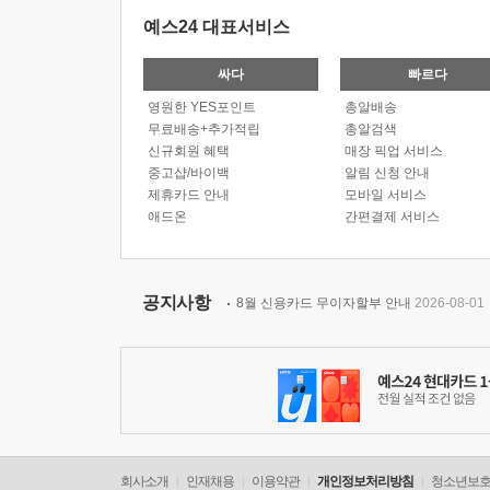
예스24 대표서비스
싸다
빠르다
영원한 YES포인트
총알배송
무료배송+추가적립
총알검색
신규회원 혜택
매장 픽업 서비스
중고샵/바이백
알림 신청 안내
제휴카드 안내
모바일 서비스
애드온
간편결제 서비스
공지사항
8월 신용카드 무이자할부 안내
2026-08-01
회사소개
인재채용
이용약관
개인정보처리방침
청소년보