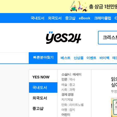
국내도서
외국도서
중고샵
eBook
크레마클럽
C
빠른분야찾기
베스트
신상품
이벤트
바이백
매
소설/시
|
에세이
YES NOW
인문
|
역사
예술
|
종교
국내도서
사회
|
과학
경제 경영
외국도서
자기계발
만화
|
라이트노벨
중고샵
여행
|
잡지
어린이