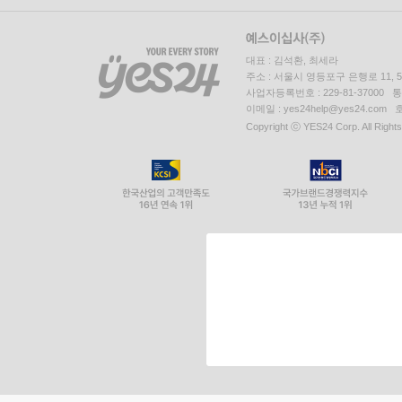
대표 : 김석환, 최세라
주소 : 서울시 영등포구 은행로 11,
사업자등록번호 : 229-81-37000 
이메일 : yes24help@yes24.c
Copyright ⓒ YES24 Corp. All Right