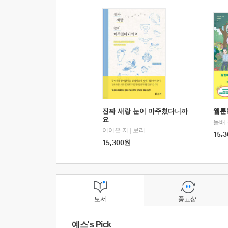
진짜 새랑 눈이 마주쳤다니까
웹툰
요
돌배
이이은 저
|
보리
15,3
15,300
원
도서
중고샵
예스's Pick