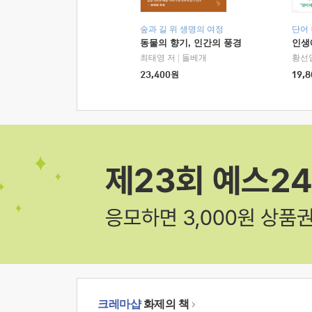
숲과 길 위 생명의 여정
단어
동물의 향기, 인간의 풍경
인생
최태영 저
|
돌베개
황선
23,400
원
19,8
크레마샵
화제의 책