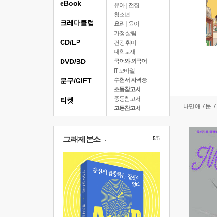
eBook
유아
|
전집
청소년
크레마클럽
요리
|
육아
가정 살림
CD/LP
건강 취미
대학교재
DVD/BD
국어와 외국어
IT 모바일
수험서 자격증
문구/GIFT
초등참고서
중등참고서
티켓
나민애 7문 
고등참고서
그래제본소
5
/5