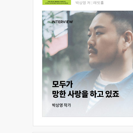
박상영 저
|
래빗홀