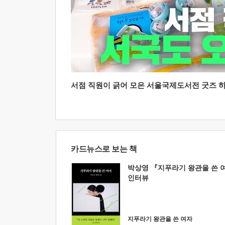
서점 직원이 긁어 모은 서울국제도서전 굿즈 하울
카드뉴스로 보는 책
박상영 『지푸라기 왕관을 쓴 
인터뷰
지푸라기 왕관을 쓴 여자