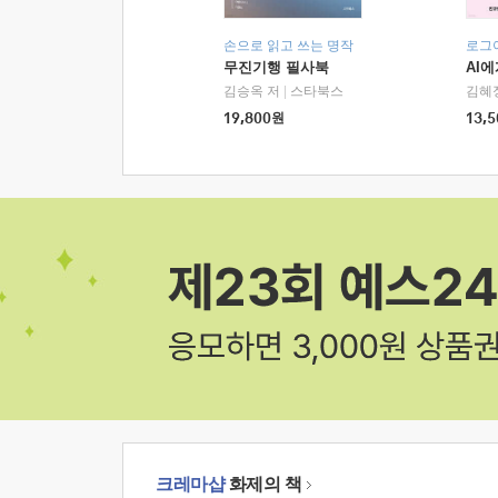
손으로 읽고 쓰는 명작
로그
무진기행 필사북
AI
김승옥 저
|
스타북스
김혜
19,800
원
13,5
크레마샵
화제의 책