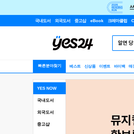
국내도서
외국도서
중고샵
eBook
크레마클럽
C
빠른분야찾기
베스트
신상품
이벤트
바이백
매
YES NOW
국내도서
외국도서
중고샵