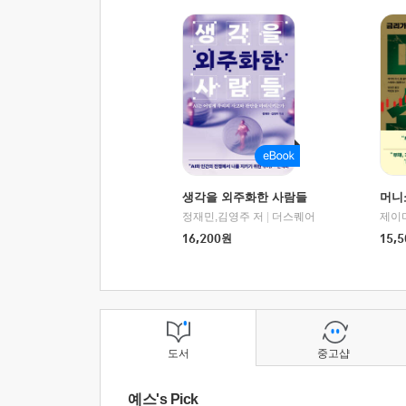
생각을 외주화한 사람들
머니
정재민,김영주 저
|
더스퀘어
16,200
원
15,5
도서
중고샵
예스's Pick