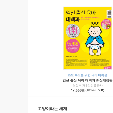
초보 부모를 위한 육아 바이블
임신 출산 육아 대백과 최신개정판
편집부 저
|
삼성출판사
17,550
원
(10%
+5%
)
고양이라는 세계