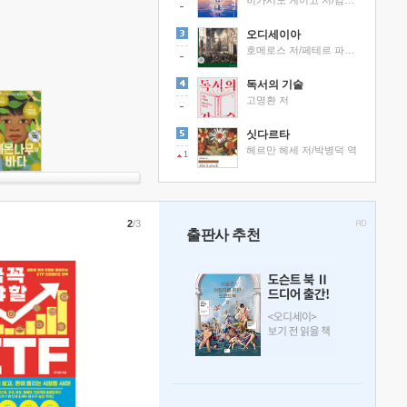
히가시노 게이고 저/김선영 역
오디세이아
호메로스 저/페테르 파울 루벤스 그림/박문재 역
독서의 기술
고명환 저
싯다르타
헤르만 헤세 저/박병덕 역
1
2
/3
출판사 추천