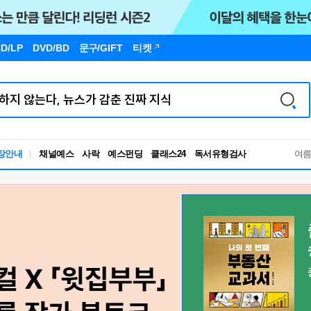
D/LP
DVD/BD
문구
/GIFT
티켓
독서유형검사
장안내
채널예스
사락
예스펀딩
클래스24
여
RBTI Lab
독서유형검사