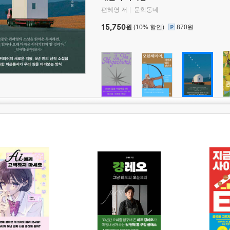
편혜영 저
문학동네
15,750
원
(10% 할인)
870원