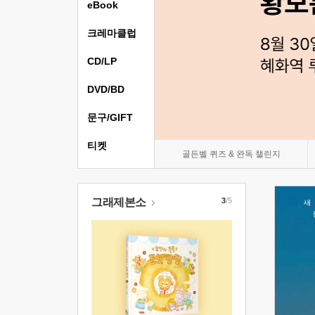
eBook
크레마클럽
CD/LP
DVD/BD
문구/GIFT
티켓
골든벨 퀴즈 & 완독 챌린지
그래제본소
3
/5