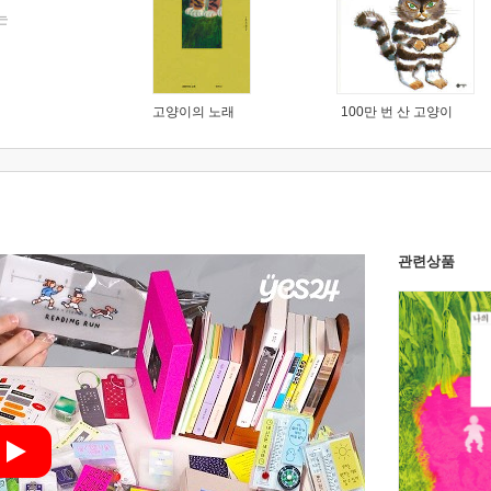
는
고양이의 노래
100만 번 산 고양이
관련상품