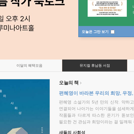
오늘은 그만 보기
이달의 혜택모음
뮤지컬 휴남동 서점
오늘의 책
편혜영이 바라본 우리의 희망, 우정,
편혜영 소설가의 5년 만의 신작. 약하
연결되어 나아가는 이야기들을 섬세하게 
작품들과 다르게 따스한 온기가 돋보인
필요한 건 관심과 희망이라는 걸 일깨워 
새들의 사회성