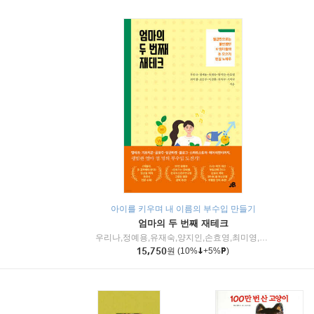
아이를 키우며 내 이름의 부수입 만들기
엄마의 두 번째 재테크
우리나,정예용,유재숙,양지인,손효영,최미영,조민주,이진현,차미숙,서미숙 저
15,750
원
(10%
+5%
)