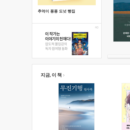
추억이 퐁퐁 도넛 빵집
지금, 이 책