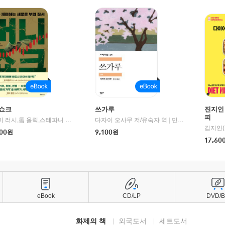
쇼크
쓰가루
진지인
피
제이미 러시,톰 올릭,스테파니 플랜더스 편저/임경은 역/박정호 감수
다자이 오사무 저/유숙자 역
|
교보문고
|
민음사
김지인(
00
원
9,100
원
17,60
eBook
CD/LP
DVD/
화제의 책
외국도서
세트도서