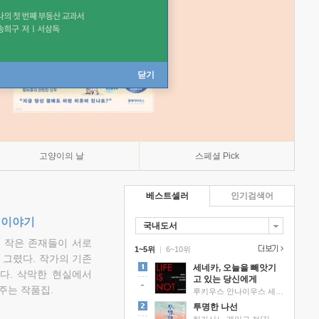
닫기
고양이의 날
스페셜 Pick
베스트셀러
인기검색어
 이야기
국내도서
고 작은 존재들이 서로
1~5위
|
6~10위
그렸다. 작가의 기존
세네카, 오늘을 빼앗기
다. 삭막한 현실에서
고 있는 당신에게
주는 작품집.
루키우스 안나이우스 세네카 저/하와이 대저택 편역
투명한 나선