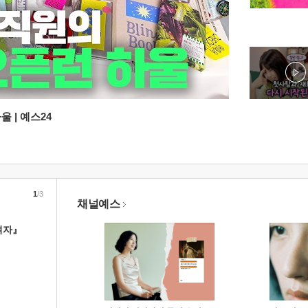
 | 예스24
1
/3
채널예스
여자』