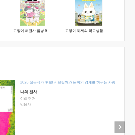
고양이 해결사 깜냥 9
고양이 제제의 학교생활 1 : 초등학생이 이렇게 힘들 줄이야
2026 젊은작가 후보! 서브컬처와 문학의 경계를 허무는 사랑
나의 천사
이희주 저
민음사