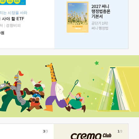
리는 시장을 사라
 사야 할 ETF
저
|
경향비피
0
원
3
/3
1
/3