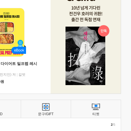
 다이어트 밀프렙 레시
진지인) 저
|
길벗
0
원
BD
문구/GIFT
티켓
2
/5