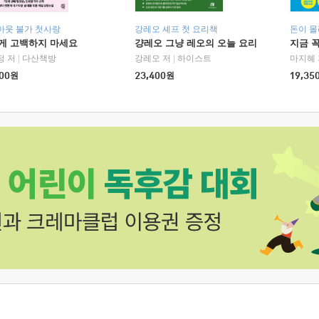
아웃 불가 첫사랑
강레오 셰프 첫 요리책
돈이 몰
에게 고백하지 마세요
걍레오 그냥 레오의 오늘 요리
지금 꼭
정 저
|
다산책방
강레오 저
|
하이스트
마지혜 
00
원
23,400
원
19,35