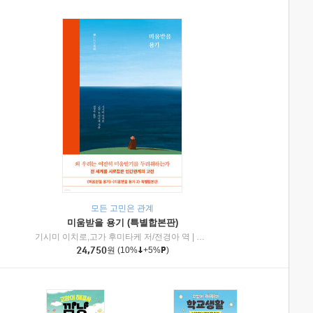
모든 고민은 관계
미움받을 용기 (특별합본판)
기시미 이치로,고가 후미타케 저/전경아 역
|
제이브리즈북스
|
인플루엔셜
24,750
원
(10%
+5%
)