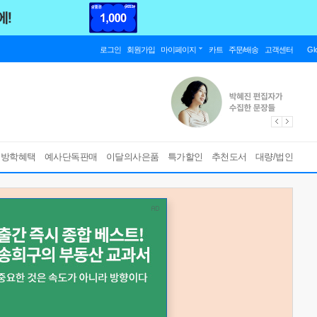
로그인
회원가입
마이페이지
카트
주문/배송
고객센터
Gl
름방학혜택
예사단독판매
이달의사은품
특가할인
추천도서
대량/법인