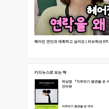
헤어진 연인과 재회하고 싶어요 | 러브픽션 EP.2
카드뉴스로 보는 책
박상영 『지푸라기 왕관을 쓴 
인터뷰
지푸라기 왕관을 쓴 여자