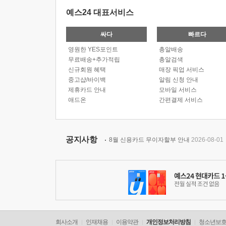
예스24 대표서비스
싸다
빠르다
영원한 YES포인트
총알배송
무료배송+추가적립
총알검색
신규회원 혜택
매장 픽업 서비스
중고샵/바이백
알림 신청 안내
제휴카드 안내
모바일 서비스
애드온
간편결제 서비스
공지사항
8월 신용카드 무이자할부 안내
2026-08-01
회사소개
인재채용
이용약관
개인정보처리방침
청소년보