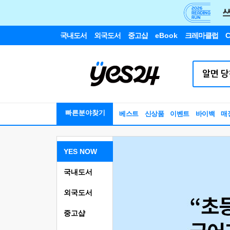
국내도서
외국도서
중고샵
eBook
크레마클럽
C
빠른분야찾기
베스트
신상품
이벤트
바이백
매
YES NOW
국내도서
외국도서
중고샵