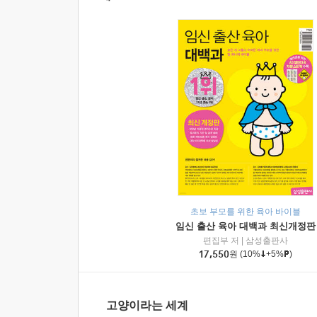
초보 부모를 위한 육아 바이블
임신 출산 육아 대백과 최신개정판
편집부 저
|
삼성출판사
17,550
원
(10%
+5%
)
고양이라는 세계