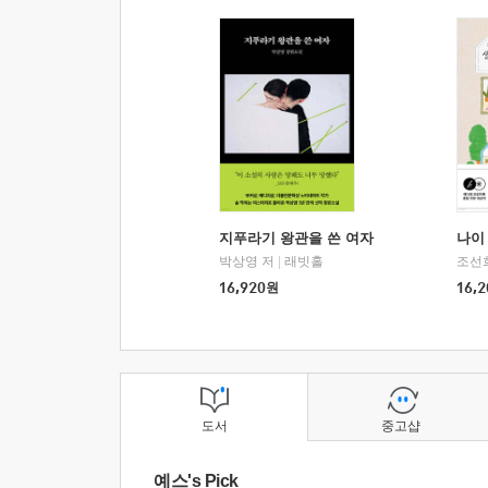
지푸라기 왕관을 쓴 여자
나이 
박상영 저
|
래빗홀
조선
16,920
원
16,2
도서
중고샵
예스's Pick