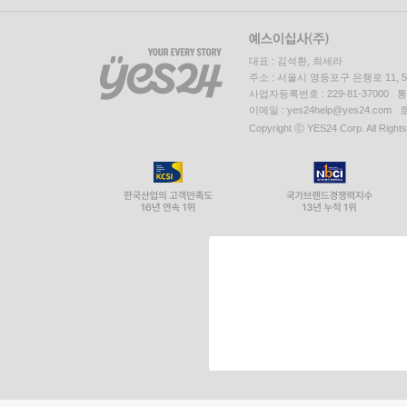
대표 : 김석환, 최세라
주소 : 서울시 영등포구 은행로 11,
사업자등록번호 : 229-81-37000 
이메일 : yes24help@yes24.c
Copyright ⓒ YES24 Corp. All Right