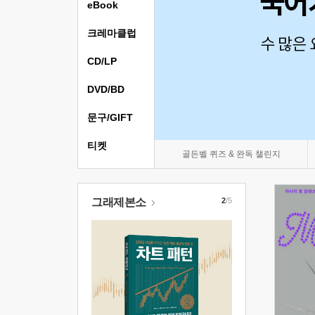
eBook
크레마클럽
CD/LP
DVD/BD
문구/GIFT
티켓
골든벨 퀴즈 & 완독 챌린지
그래제본소
2
/5