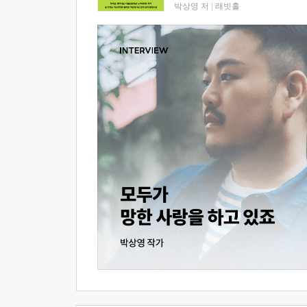
박상영 저
|
래빗홀