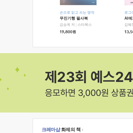
손으로 읽고 쓰는 명작
로그
무진기행 필사북
AI
김승옥 저
|
스타북스
김혜
19,800
원
13,5
크레마샵
화제의 책