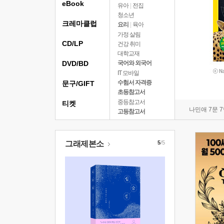
eBook
유아
|
전집
청소년
크레마클럽
요리
|
육아
가정 살림
CD/LP
건강 취미
대학교재
DVD/BD
국어와 외국어
IT 모바일
수험서 자격증
문구/GIFT
초등참고서
중등참고서
티켓
나민애 7문 
고등참고서
그래제본소
5
/5