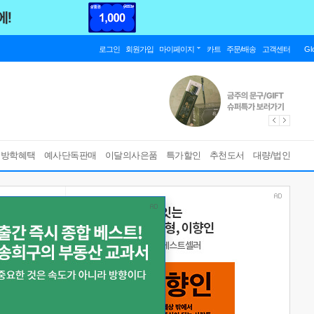
로그인
회원가입
마이페이지
카트
주문/배송
고객센터
Gl
름방학혜택
예사단독판매
이달의사은품
특가할인
추천도서
대량/법인