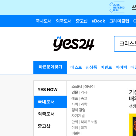
국내도서
외국도서
중고샵
eBook
크레마클럽
C
빠른분야찾기
베스트
신상품
이벤트
바이백
매
소설/시
|
에세이
YES NOW
인문
|
역사
예술
|
종교
국내도서
사회
|
과학
경제 경영
외국도서
자기계발
만화
|
라이트노벨
중고샵
여행
|
잡지
어린이