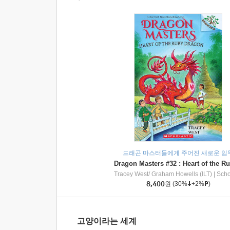
드래곤 마스터들에게 주어진 새로운 임
Tracey West/ Graham Howells (ILT)
|
Scholasti
8,400
원
(30%
+2%
)
고양이라는 세계