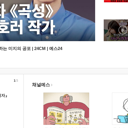
 미지의 공포 | 24CM | 예스24
1
/3
채널예스
여자』