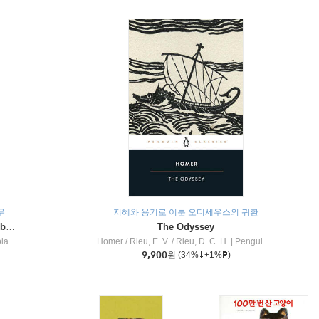
무
지혜와 용기로 이룬 오디세우스의 귀환
Dragon Masters #32 : Heart of the Ruby Dragon (A Branches Book)
The Odyssey
c Inc
Homer / Rieu, E. V. / Rieu, D. C. H.
|
Penguin Group
9,900
원
(34%
+1%
)