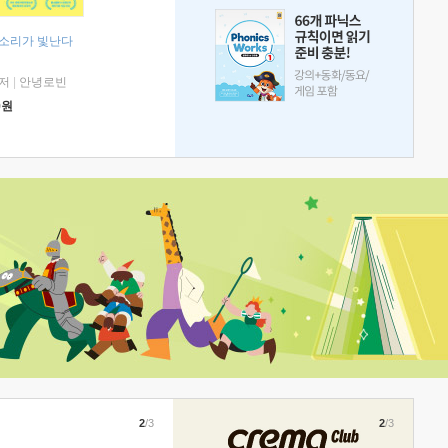
 소리가 빛난다
저
|
안녕로빈
0
원
2
/3
2
/3