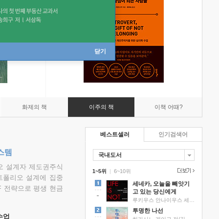
닫기
화제의 책
이주의 책
이책 어때?
베스트셀러
인기검색어
스템
국내도서
리오 설계자 제도권주식
1~5위
|
6~10위
트폴리오 설계에 집중
세네카, 오늘을 빼앗기
F 전략으로 평생 현금
고 있는 당신에게
루키우스 안나이우스 세네카 저/하와이 대저택 편역
투명한 나선
 수업