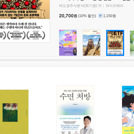
제도권주식분석(최기원) 저
와이즈베리
20,700
원
(10% 할인)
1,150원