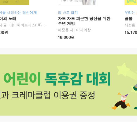
이를 사랑하는 당신에게
잠 바로 알기
우리는
이의 노래
자도 자도 피곤한 당신을 위한
골볼
수면 처방
나 글
|
에이치비프레스(HBPRESS)
서성환 
이준용 저
|
미래의창
00
원
15,12
18,000
원