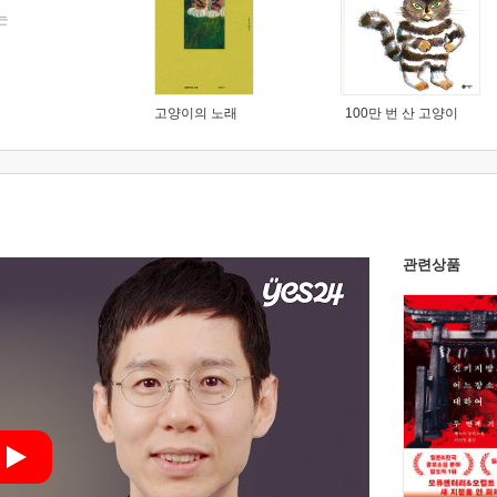
는
고양이의 노래
100만 번 산 고양이
관련상품