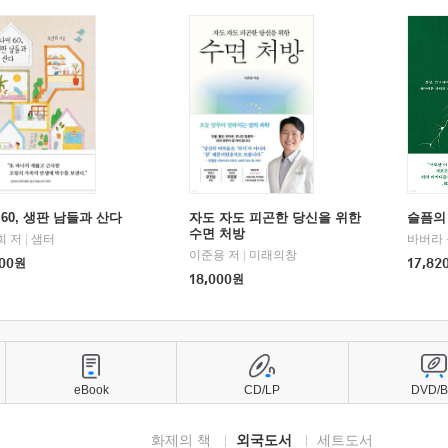
60, 생판 남들과 산다
자도 자도 피곤한 당신을 위한
슬픔의
수면 처방
희 저
|
샘터
바버라 
이준용 저
|
미래의창
00
원
17,82
18,000
원
eBook
CD/LP
DVD/
화제의 책
외국도서
세트도서