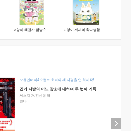
고양이 해결사 깜냥 9
고양이 제제의 학교생활 1 : 초등학생이 이렇게 힘들 줄이야
모큐멘터리&오컬트 호러의 새 지평을 연 화제작!
긴키 지방의 어느 장소에 대하여 두 번째 기록
세스지 저/전선영 역
반타