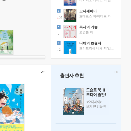
히가시노 게이고 저/김선영 역
오디세이아
호메로스 저/페테르 파울 루벤스 그림/박문재 역
10
독서의 기술
고명환 저
니체의 초월자
프리드리히 니체 저/김철 편역
2
2
/3
출판사 추천