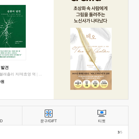
 발견
블래츨리 저/제효영 역
|
디플롯
0
원
BD
문구/GIFT
티켓
3
/5