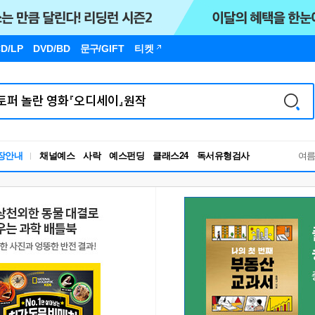
D/LP
DVD/BD
문구
/GIFT
티켓
장안내
채널예스
사락
예스펀딩
클래스24
독서유형검사
여
RBTI Lab
독서유형검사