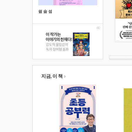
쉼 숨 섬
지금, 이 책