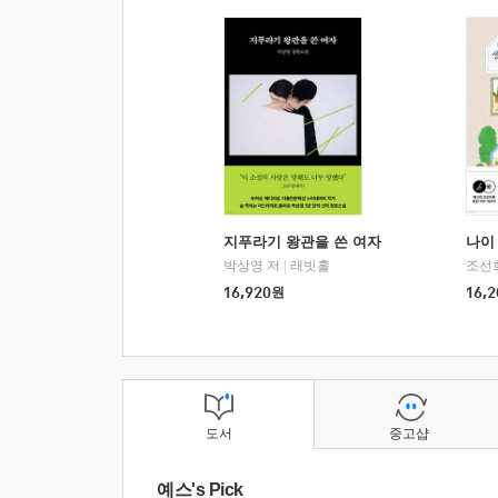
지푸라기 왕관을 쓴 여자
나이 
박상영 저
|
래빗홀
조선
16,920
원
16,2
도서
중고샵
예스's Pick