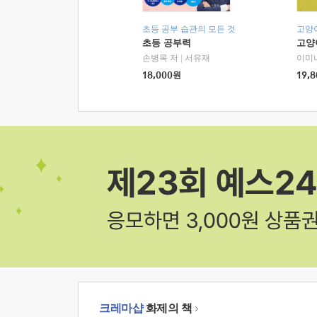
초등 공부 습관의 모든 것
고양
초등 공부력
고양
손병목 저
|
서유재
이미
18,000
원
19,8
크레마샵
화제의 책