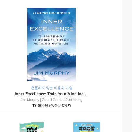
흔들리지 않는 마음의 기술
Inner Excellence: Train Your Mind for Extraordinary Performance and the Best Possible Life
Jim Murphy
|
Grand Central Publishing
19,000
원
(40%
+0%
)