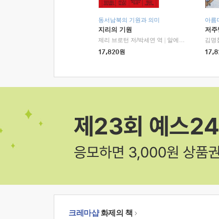
동서남북의 기원과 의미
아름
지리의 기원
저주
제리 브로턴 저/박세연 역
|
알에이치코리아(RHK)
김명
17,820
원
17,8
크레마샵
화제의 책