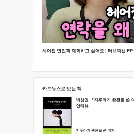
헤어진 연인과 재회하고 싶어요 | 러브픽션 EP.2
카드뉴스로 보는 책
박상영 『지푸라기 왕관을 쓴 
인터뷰
지푸라기 왕관을 쓴 여자