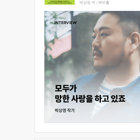
박상영 저
|
래빗홀