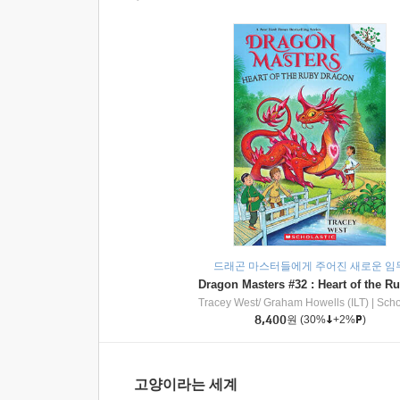
드래곤 마스터들에게 주어진 새로운 임
Tracey West/ Graham Howells (ILT)
|
Scholasti
8,400
원
(30%
+2%
)
고양이라는 세계