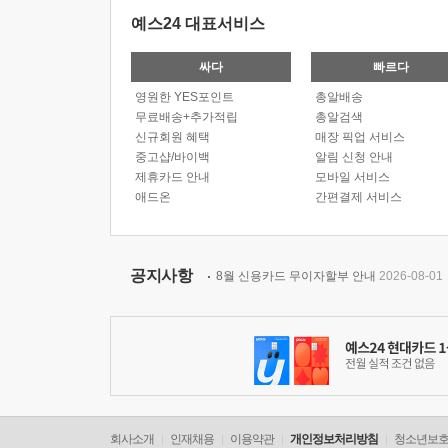
예스24 대표서비스
싸다
빠르다
영원한 YES포인트
총알배송
무료배송+추가적립
총알검색
신규회원 혜택
매장 픽업 서비스
중고샵/바이백
알림 신청 안내
제휴카드 안내
모바일 서비스
애드온
간편결제 서비스
공지사항
8월 신용카드 무이자할부 안내
2026-08-01
회사소개
인재채용
이용약관
개인정보처리방침
청소년보