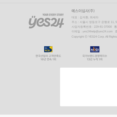
대표 : 김석환, 최세라
주소 : 서울시 영등포구 은행로 11,
사업자등록번호 : 229-81-37000 
이메일 : yes24help@yes24.c
Copyright ⓒ YES24 Corp. All Right