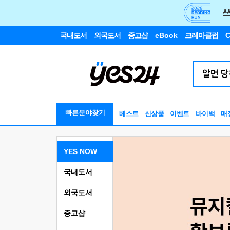
국내도서
외국도서
중고샵
eBook
크레마클럽
C
빠른분야찾기
베스트
신상품
이벤트
바이백
매
YES NOW
국내도서
외국도서
중고샵