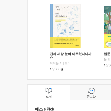
진짜 새랑 눈이 마주쳤다니까
웹툰
요
돌배
이이은 저
|
보리
15,3
15,300
원
도서
중고샵
예스's Pick