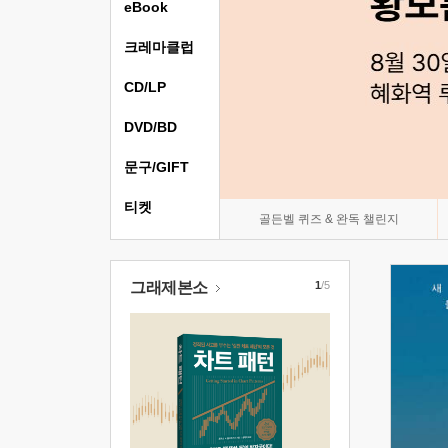
eBook
크레마클럽
CD/LP
DVD/BD
문구/GIFT
티켓
골든벨 퀴즈 & 완독 챌린지
그래제본소
1
/5