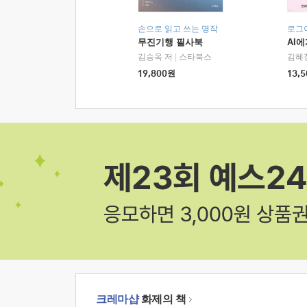
손으로 읽고 쓰는 명작
로그
무진기행 필사북
AI
김승옥 저
|
스타북스
김혜
19,800
원
13,5
크레마샵
화제의 책