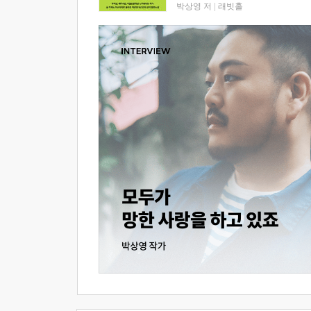
박상영 저
|
래빗홀