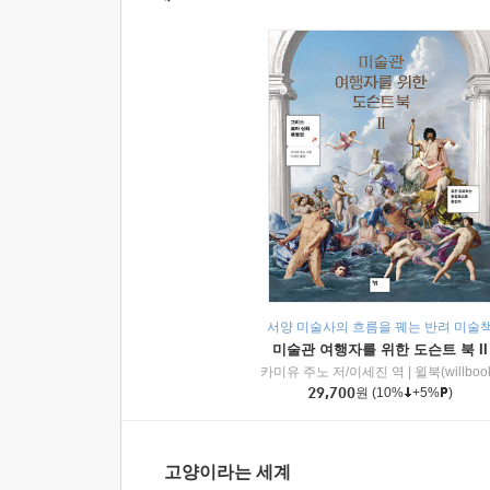
서양 미술사의 흐름을 꿰는 반려 미술
미술관 여행자를 위한 도슨트 북 II
카미유 주노 저/이세진 역
|
윌북(willboo
29,700
원
(10%
+5%
)
고양이라는 세계