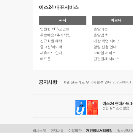
예스24 대표서비스
싸다
빠르다
영원한 YES포인트
총알배송
무료배송+추가적립
총알검색
신규회원 혜택
매장 픽업 서비스
중고샵/바이백
알림 신청 안내
제휴카드 안내
모바일 서비스
애드온
간편결제 서비스
공지사항
8월 신용카드 무이자할부 안내
2026-08-01
회사소개
인재채용
이용약관
개인정보처리방침
청소년보