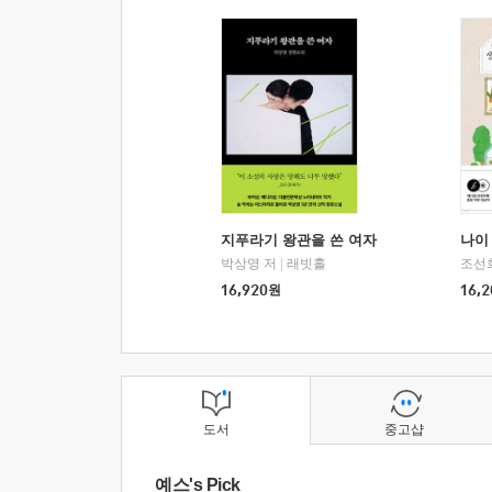
지푸라기 왕관을 쓴 여자
나이 
박상영 저
|
래빗홀
조선
16,920
원
16,2
도서
중고샵
예스's Pick