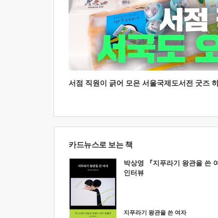
서점 직원이 긁어 모은 서울국제도서전 굿즈 하울
카드뉴스로 보는 책
박상영 『지푸라기 왕관을 쓴 
인터뷰
지푸라기 왕관을 쓴 여자