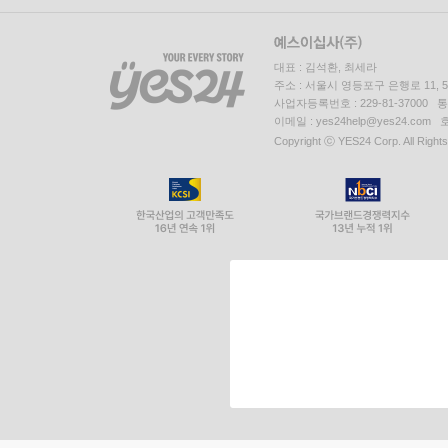
대표 : 김석환, 최세라
주소 : 서울시 영등포구 은행로 11,
사업자등록번호 : 229-81-37000 
이메일 : yes24help@yes24.c
Copyright ⓒ YES24 Corp. All Right