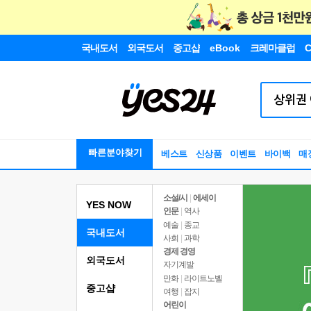
국내도서
외국도서
중고샵
eBook
크레마클럽
C
빠른분야찾기
베스트
신상품
이벤트
바이백
매
소설/시
|
에세이
YES NOW
인문
|
역사
예술
|
종교
국내도서
사회
|
과학
경제 경영
외국도서
자기계발
만화
|
라이트노벨
중고샵
여행
|
잡지
어린이