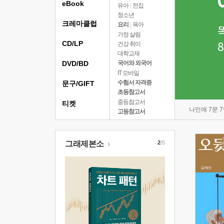
eBook
유아
|
전집
청소년
크레마클럽
요리
|
육아
가정 살림
CD/LP
건강 취미
대학교재
DVD/BD
국어와 외국어
IT 모바일
수험서 자격증
문구/GIFT
초등참고서
중등참고서
티켓
나민애 7문 
고등참고서
그래제본소
2
/5