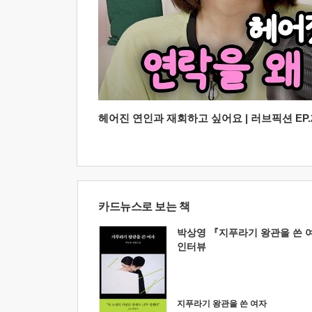
헤어진 연인과 재회하고 싶어요 | 러브픽션 EP.2
카드뉴스로 보는 책
박상영 『지푸라기 왕관을 쓴 
인터뷰
지푸라기 왕관을 쓴 여자