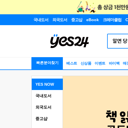
국내도서
외국도서
중고샵
eBook
크레마클럽
C
빠른분야찾기
베스트
신상품
이벤트
바이백
매
YES NOW
국내도서
외국도서
중고샵