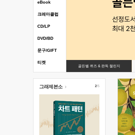
eBook
크레마클럽
CD/LP
DVD/BD
문구/GIFT
티켓
골든벨 퀴즈 & 완독 챌린지
그래제본소
2
/5