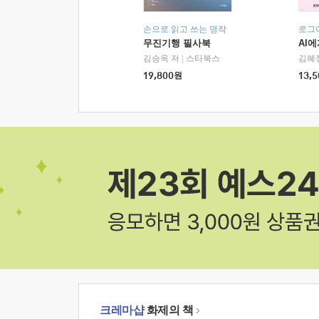
손으로 읽고 쓰는 명작
로그
무진기행 필사북
AI
김승옥 저
|
스타북스
김혜
19,800
원
13,5
크레마샵
화제의 책