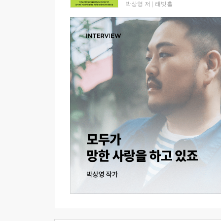
박상영 저
|
래빗홀