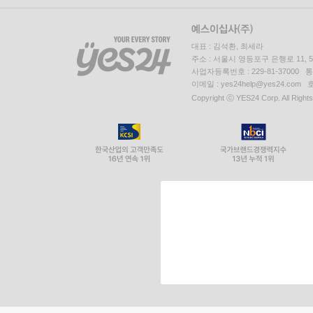
대표 : 김석환, 최세라
주소 : 서울시 영등포구 은행로 11,
사업자등록번호 : 229-81-37000 
이메일 : yes24help@yes24.c
Copyright ⓒ YES24 Corp. All Right