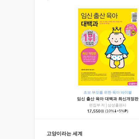
초보 부모를 위한 육아 바이블
임신 출산 육아 대백과 최신개정판
편집부 저
|
삼성출판사
17,550
원
(10%
+5%
)
고양이라는 세계