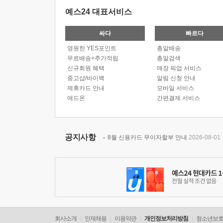
예스24 대표서비스
싸다
빠르다
영원한 YES포인트
총알배송
무료배송+추가적립
총알검색
신규회원 혜택
매장 픽업 서비스
중고샵/바이백
알림 신청 안내
제휴카드 안내
모바일 서비스
애드온
간편결제 서비스
공지사항
8월 신용카드 무이자할부 안내
2026-08-01
회사소개
인재채용
이용약관
개인정보처리방침
청소년보