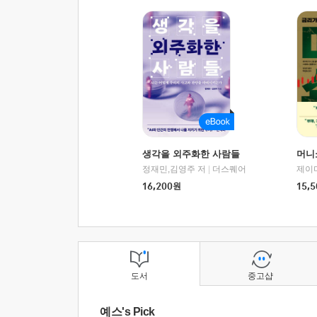
생각을 외주화한 사람들
머니
정재민,김영주 저
|
더스퀘어
16,200
원
15,5
도서
중고샵
예스's Pick