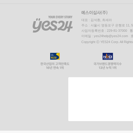
대표 : 김석환, 최세라
주소 : 서울시 영등포구 은행로 11,
사업자등록번호 : 229-81-37000 
이메일 : yes24help@yes24.c
Copyright ⓒ YES24 Corp. All Right