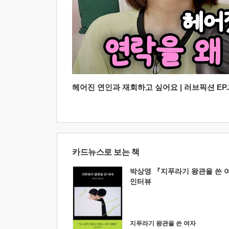
헤어진 연인과 재회하고 싶어요 | 러브픽션 EP.2
카드뉴스로 보는 책
박상영 『지푸라기 왕관을 쓴 
인터뷰
지푸라기 왕관을 쓴 여자