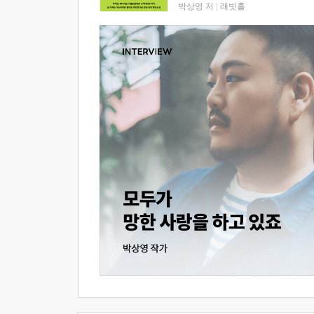
박상영 저
|
래빗홀