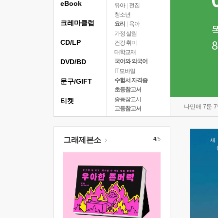
eBook
유아
|
전집
청소년
크레마클럽
요리
|
육아
가정 살림
CD/LP
건강 취미
대학교재
DVD/BD
국어와 외국어
IT 모바일
수험서 자격증
문구/GIFT
초등참고서
중등참고서
티켓
나민애 7문 
고등참고서
그래제본소
4
/5