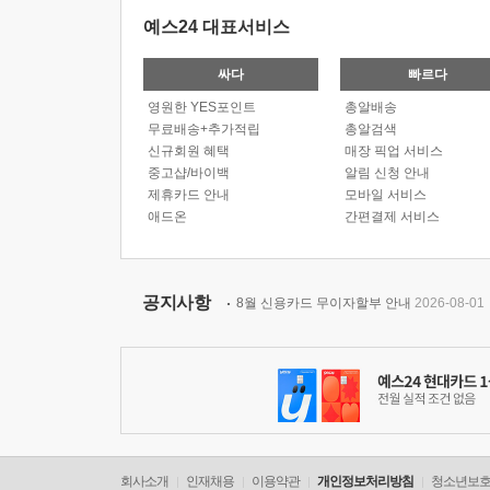
예스24 대표서비스
싸다
빠르다
영원한 YES포인트
총알배송
무료배송+추가적립
총알검색
신규회원 혜택
매장 픽업 서비스
중고샵/바이백
알림 신청 안내
제휴카드 안내
모바일 서비스
애드온
간편결제 서비스
공지사항
8월 신용카드 무이자할부 안내
2026-08-01
회사소개
인재채용
이용약관
개인정보처리방침
청소년보