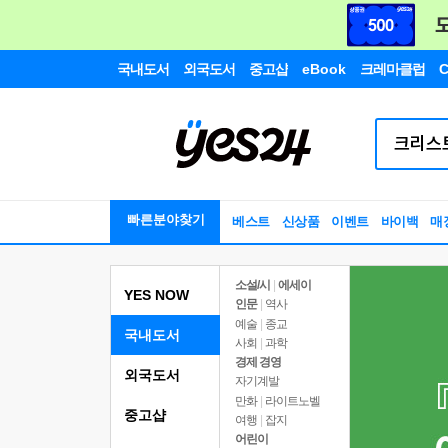
국내도서
외국도서
중고샵
eBook
크레마클럽
C
빠른분야찾기
베스트
신상품
이벤트
바이백
매
소설/시
|
에세이
YES NOW
인문
|
역사
예술
|
종교
국내도서
사회
|
과학
경제 경영
외국도서
자기계발
만화
|
라이트노벨
중고샵
여행
|
잡지
어린이