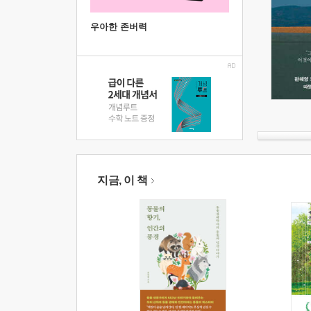
우아한 존버력
지금, 이 책