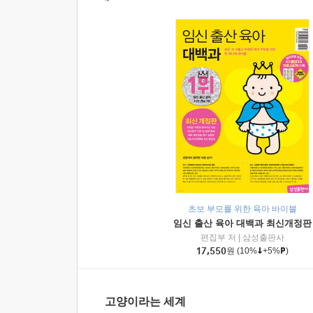
초보 부모를 위한 육아 바이블
임신 출산 육아 대백과 최신개정판
편집부 저
|
삼성출판사
17,550
원
(10%
+5%
)
고양이라는 세계