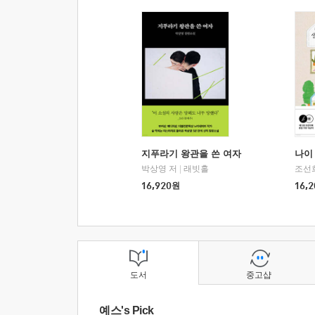
지푸라기 왕관을 쓴 여자
나이 
박상영 저
|
래빗홀
조선
16,920
원
16,2
도서
중고샵
예스's Pick