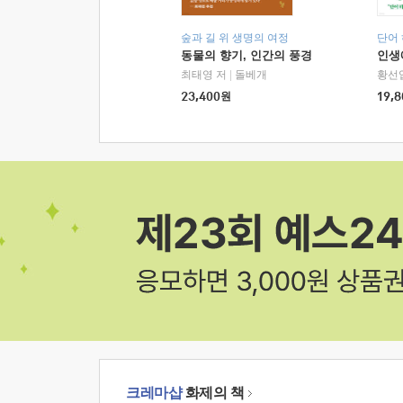
숲과 길 위 생명의 여정
단어
동물의 향기, 인간의 풍경
인생
최태영 저
|
돌베개
황선
23,400
원
19,8
크레마샵
화제의 책