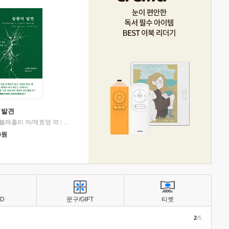
 발견
블래츨리 저/제효영 역
|
디플롯
0
원
BD
문구/GIFT
티켓
2
/5