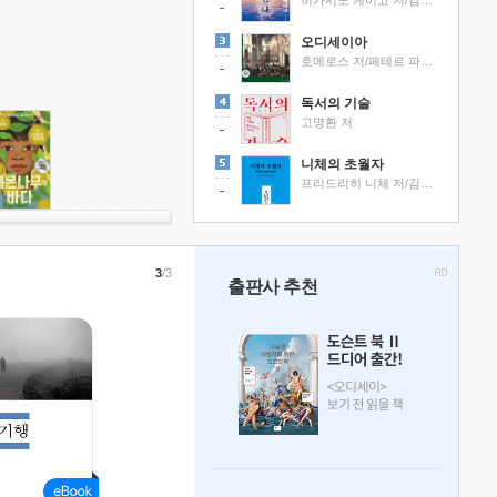
히가시노 게이고 저/김선영 역
오디세이아
호메로스 저/페테르 파울 루벤스 그림/박문재 역
독서의 기술
고명환 저
니체의 초월자
프리드리히 니체 저/김철 편역
3
/3
출판사 추천