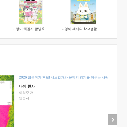
고양이 해결사 깜냥 9
고양이 제제의 학교생활 1 : 초등학생이 이렇게 힘들 줄이야
2026 젊은작가 후보! 서브컬처와 문학의 경계를 허무는 사랑
나의 천사
이희주 저
민음사