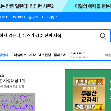
D/LP
DVD/BD
문구
/GIFT
티켓
장안내
채널예스
사락
예스펀딩
클래스24
독서유형검사
여
RBTI Lab
독서유형검사