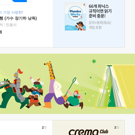
 가장 사랑한!
 (가수 장기하 낭독)
저
|
민음사
원
2
/3
3
/3