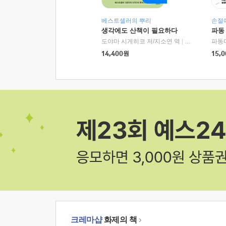
베스트셀러의 뿌리
손절
생각에도 산책이 필요하다
파동
도야마 시게히코 저/지소연 역
|
알에이치코리아(
파동
14,400
원
15,0
크레마샵
화제의 책