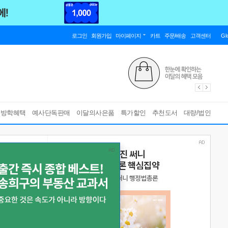
로그인
회원가입
마이페이지
카트
주문/배송
고객센터
Gl
름방학혜택
예사단독판매
이달의사은품
특가할인
추천도서
대량/법인