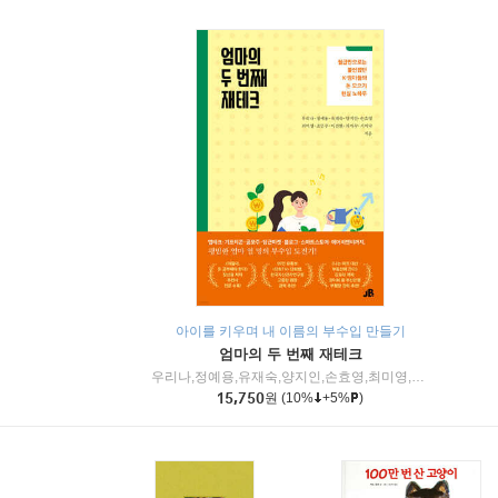
아이를 키우며 내 이름의 부수입 만들기
엄마의 두 번째 재테크
우리나,정예용,유재숙,양지인,손효영,최미영,조민주,이진현,차미숙,서미숙 저
15,750
원
(10%
+5%
)