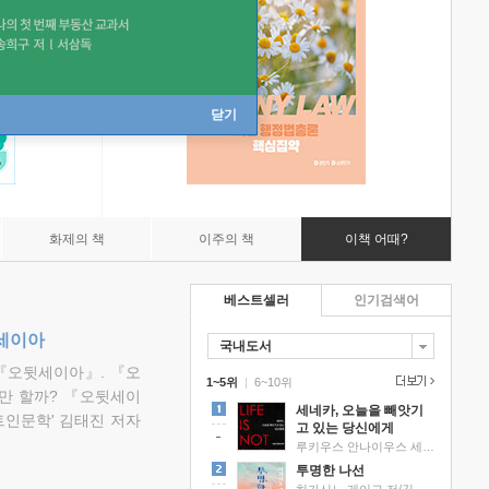
닫기
화제의 책
이주의 책
이책 어때?
베스트셀러
인기검색어
뒷세이아
국내도서
『오뒷세이아』. 『오
1~5위
|
6~10위
만 할까? 『오뒷세이
세네카, 오늘을 빼앗기
트인문학' 김태진 저자
고 있는 당신에게
루키우스 안나이우스 세네카 저/하와이 대저택 편역
투명한 나선