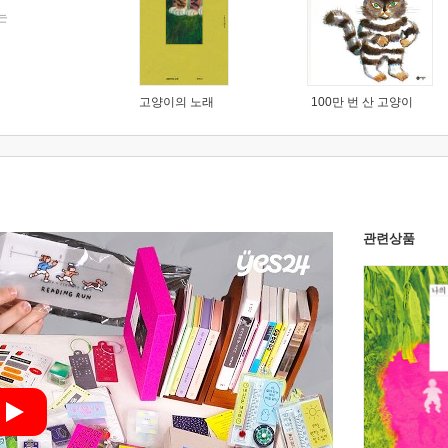
는
고양이의 노래
100만 번 산 고양이
관련상품