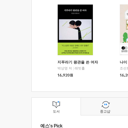
지푸라기 왕관을 쓴 여자
나이 
박상영 저
|
래빗홀
조선
16,920
원
16,2
도서
중고샵
예스's Pick