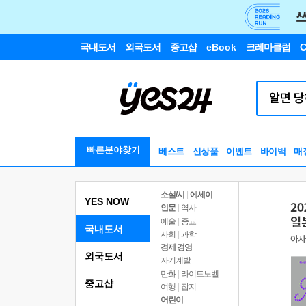
국내도서
외국도서
중고샵
eBook
크레마클럽
C
빠른분야찾기
베스트
신상품
이벤트
바이백
매
소설/시
|
에세이
YES NOW
인문
|
역사
예술
|
종교
국내도서
사회
|
과학
경제 경영
외국도서
자기계발
만화
|
라이트노벨
중고샵
여행
|
잡지
어린이