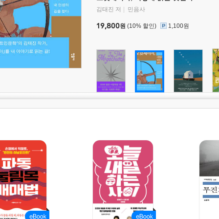
김태진 저
민음사
19,800
원
(10% 할인)
1,100원