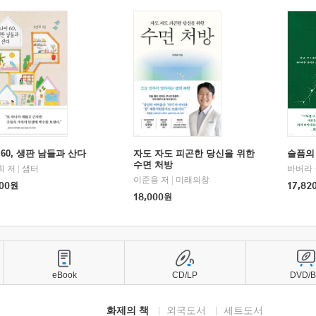
60, 생판 남들과 산다
자도 자도 피곤한 당신을 위한
슬픔의
수면 처방
희 저
|
샘터
바버라 
이준용 저
|
미래의창
00
원
17,82
18,000
원
eBook
CD/LP
DVD/
화제의 책
외국도서
세트도서