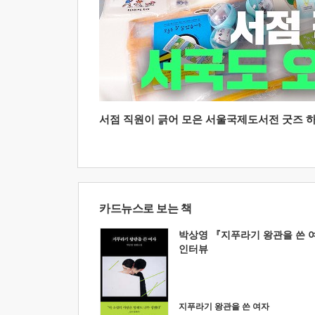
서점 직원이 긁어 모은 서울국제도서전 굿즈 하울
카드뉴스로 보는 책
박상영 『지푸라기 왕관을 쓴 
인터뷰
지푸라기 왕관을 쓴 여자