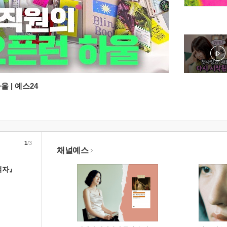
 | 예스24
1
/3
채널예스
여자』