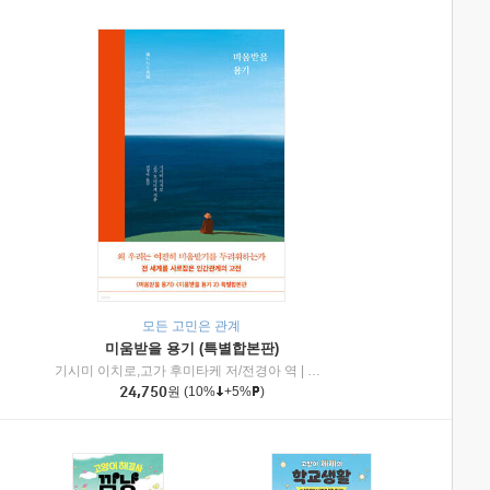
모든 고민은 관계
미움받을 용기 (특별합본판)
기시미 이치로,고가 후미타케 저/전경아 역
|
제이브리즈북스
|
인플루엔셜
24,750
원
(10%
+5%
)