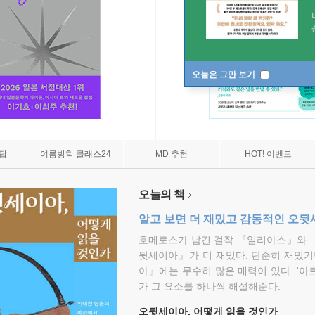
오늘은 그만 보기
7답
여름방학 클래스24
MD 추천
HOT! 이벤트
오늘의 책
알고 보면 더 재밌고 감동적인 오
호메로스가 남긴 걸작 『일리아스』와 
뒷세이아』가 더 재밌다. 단순히 재밌기
아』에는 무수히 많은 매력이 있다. '아
가 그 요소를 하나씩 해설해준다.
오뒷세이아, 어떻게 읽을 것인가