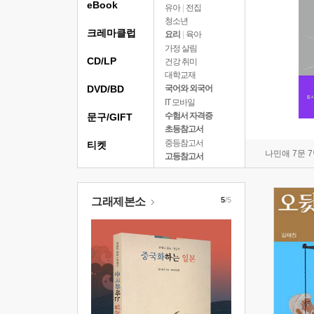
eBook
유아
|
전집
청소년
크레마클럽
요리
|
육아
가정 살림
CD/LP
건강 취미
대학교재
DVD/BD
국어와 외국어
IT 모바일
수험서 자격증
문구/GIFT
초등참고서
중등참고서
티켓
나민애 7문 
고등참고서
그래제본소
5
/5