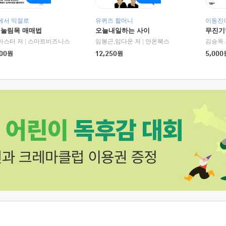
에서 익절로
유퀴즈 할머니
이동진이
 눌림목 매매법
오늘내일하는 사이
무진기행
RHK)
마스터 저
|
스마트비즈니스
임봉근,임다운 저
|
안온북스
김승옥 
00
원
12,250
원
5,000