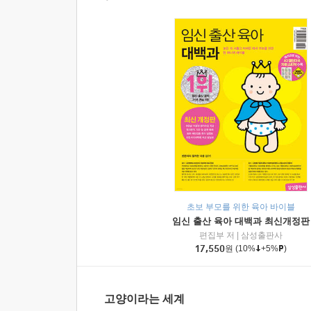
초보 부모를 위한 육아 바이블
임신 출산 육아 대백과 최신개정판
편집부 저
|
삼성출판사
17,550
원
(10%
+5%
)
고양이라는 세계