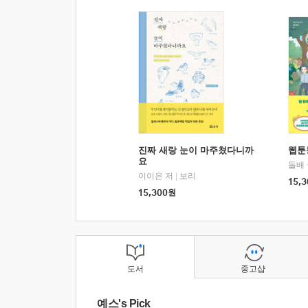
진짜 새랑 눈이 마주쳤다니까
웹툰
요
돌배
이이은 저
|
보리
15,3
15,300
원
도서
중고샵
예스's Pick