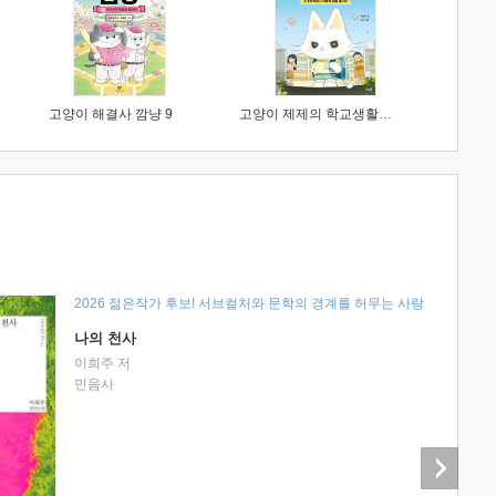
고양이 해결사 깜냥 9
고양이 제제의 학교생활 1 : 초등학생이 이렇게 힘들 줄이야
2026 젊은작가 후보! 서브컬처와 문학의 경계를 허무는 사랑
나의 천사
이희주 저
민음사