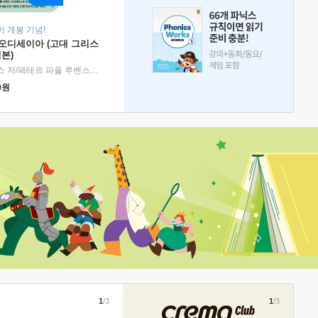
 개봉 기념!
 오디세이아 (고대 그리스
본)
호메로스 저/페테르 파울 루벤스 그림/박문재 역
|
현대지성
0
원
1
/3
1
/3