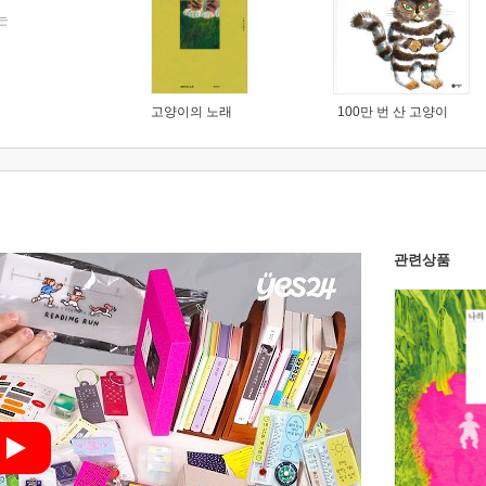
는
고양이의 노래
100만 번 산 고양이
관련상품