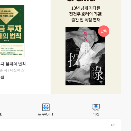
투자 불패의 법칙
슨 저
|
다산북스
0
원
BD
문구/GIFT
티켓
1
/5