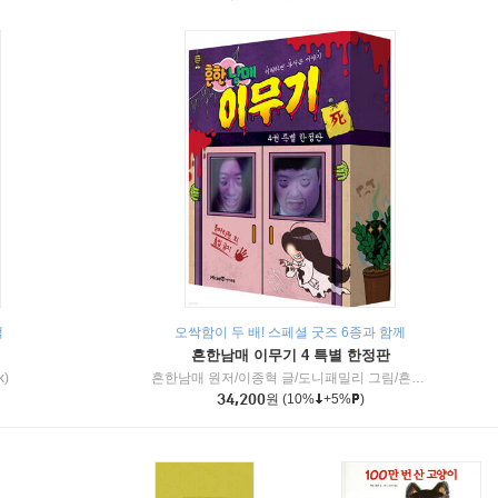
책
오싹함이 두 배! 스페셜 굿즈 6종과 함께
흔한남매 이무기 4 특별 한정판
k)
흔한남매 원저/이종혁 글/도니패밀리 그림/흔한컴퍼니 감수
34,200
원
(10%
+5%
)