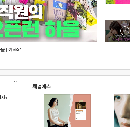
 | 예스24
1
/3
채널예스
여자』