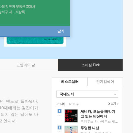
닫기
고양이의 날
스페셜 Pick
베스트셀러
인기검색어
국내도서
소년 멘토로 돌아왔다.
1~5위
|
6~10위
 10대에게는 길잡이가
세네카, 오늘을 빼앗기
 되지 않는 날에도 나
고 있는 당신에게
 안내서.
루키우스 안나이우스 세네카 저/하와이 대저택 편역
투명한 나선