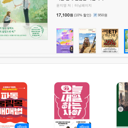
윤지영 저
터닝페이지
17,100
원
(10% 할인)
950원