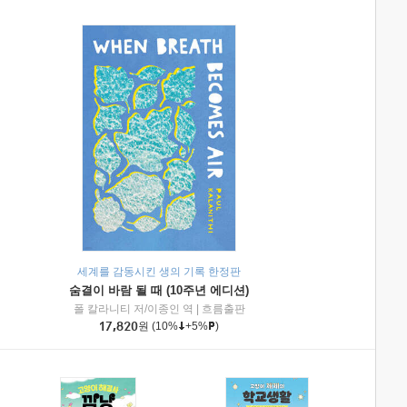
세계를 감동시킨 생의 기록 한정판
숨결이 바람 될 때 (10주년 에디션)
|
미래엔아이세움
폴 칼라니티 저/이종인 역
|
흐름출판
17,820
원
(10%
+5%
)