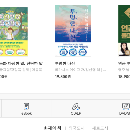
동화 다정한 말, 단단한 말
투명한 나선
연금 
 글그림/고정욱 원저
|
더블북
히가시노 게이고 저/김선영 역
|
북다
영주 닐
00
원
19,800
원
18,90
eBook
CD/LP
DVD/
화제의 책
외국도서
세트도서