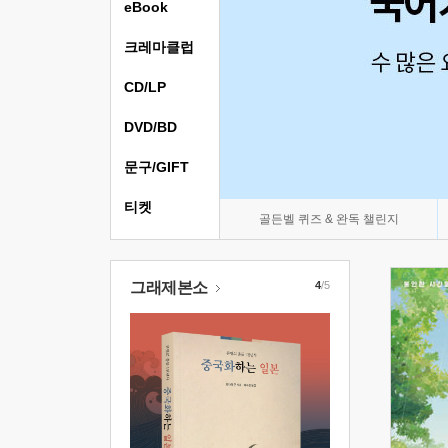
eBook
크레마클럽
CD/LP
DVD/BD
문구/GIFT
티켓
골든벨 퀴즈 & 완독 챌린지
그래제본소
4
/5