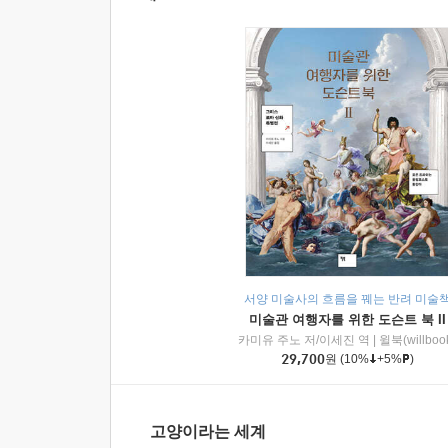
서양 미술사의 흐름을 꿰는 반려 미술
미술관 여행자를 위한 도슨트 북 II
카미유 주노 저/이세진 역
|
윌북(willboo
29,700
원
(10%
+5%
)
고양이라는 세계