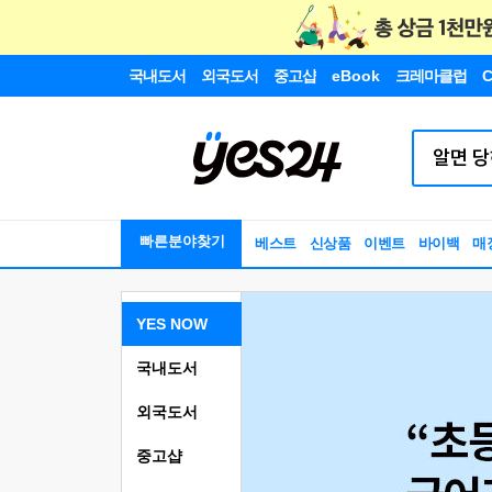
국내도서
외국도서
중고샵
eBook
크레마클럽
C
빠른분야찾기
베스트
신상품
이벤트
바이백
매
YES NOW
국내도서
외국도서
중고샵