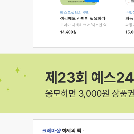
베스트셀러의 뿌리
손절
생각에도 산책이 필요하다
파동
도야마 시게히코 저/지소연 역
|
알에이치코리아(
파동
14,400
원
15,0
크레마샵
화제의 책