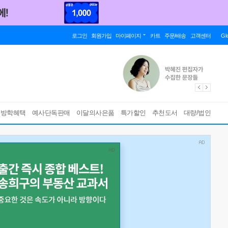
로그인
회원가입
마이페이지
카트
주문/배송
고객센터
Gl
름방학혜택
예사단독판매
이달의사은품
특가할인
추천도서
대량/법인