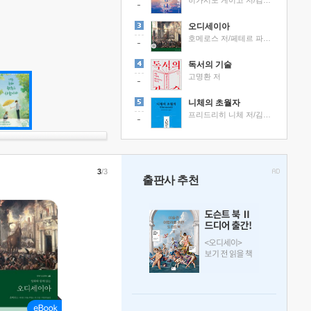
히가시노 게이고 저/김선영 역
오디세이아
호메로스 저/페테르 파울 루벤스 그림/박문재 역
독서의 기술
고명환 저
니체의 초월자
프리드리히 니체 저/김철 편역
3
/3
출판사 추천