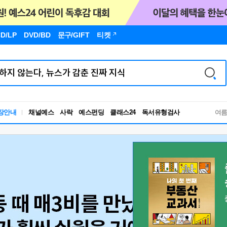
D/LP
DVD/BD
문구
/GIFT
티켓
독서유형검사
장안내
채널예스
사락
예스펀딩
클래스24
여
RBTI Lab
독서유형검사