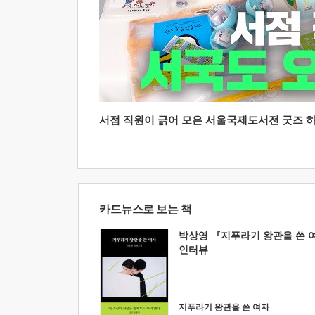
서점 직원이 긁어 모은 서울국제도서전 굿즈 하울
카드뉴스로 보는 책
박상영 『지푸라기 왕관을 쓴 
인터뷰
지푸라기 왕관을 쓴 여자