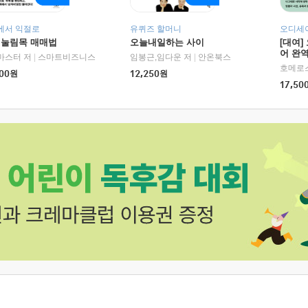
에서 익절로
유퀴즈 할머니
오디세이
 눌림목 매매법
오늘내일하는 사이
[대여]
어 완역
RHK)
마스터 저
|
스마트비즈니스
임봉근,임다운 저
|
안온북스
00
원
12,250
원
17,50