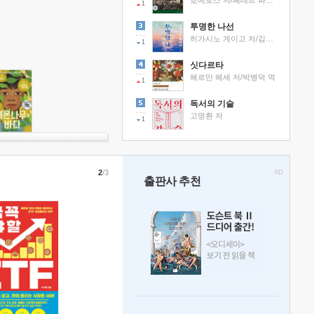
호메로스 저/페테르 파울 루벤스 그림/박문재 역
1
투명한 나선
히가시노 게이고 저/김선영 역
1
싯다르타
헤르만 헤세 저/박병덕 역
1
독서의 기술
고명환 저
1
2
/3
출판사 추천