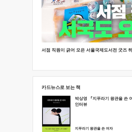
서점 직원이 긁어 모은 서울국제도서전 굿즈 하울
카드뉴스로 보는 책
박상영 『지푸라기 왕관을 쓴 
인터뷰
지푸라기 왕관을 쓴 여자