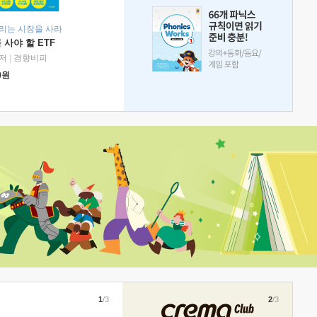
리는 시장을 사라
 사야 할 ETF
저
|
경향비피
0
원
1
/3
2
/3