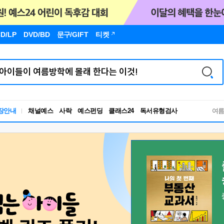
D/LP
DVD/BD
문구
/GIFT
티켓
독서유형검사
장안내
채널예스
사락
예스펀딩
클래스24
RBTI Lab
여
독서유형검사