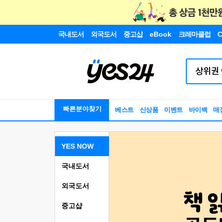
국내도서
외국도서
중고샵
eBook
크레마클럽
C
빠른분야찾기
베스트
신상품
이벤트
바이백
매
YES NOW
국내도서
외국도서
중고샵