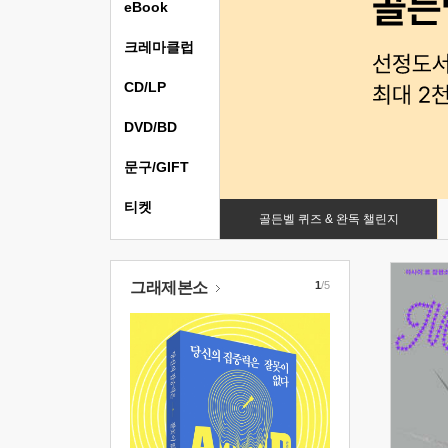
eBook
크레마클럽
CD/LP
DVD/BD
문구/GIFT
티켓
골든벨 퀴즈 & 완독 챌린지
그래제본소
1
/5