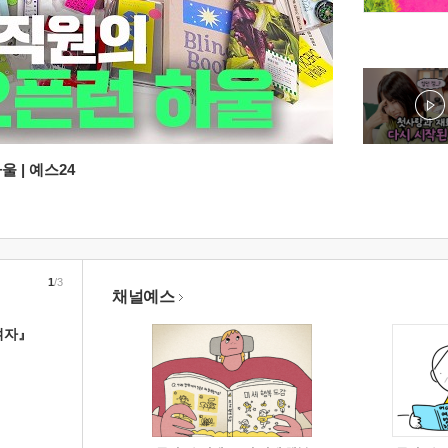
 | 예스24
1
/3
채널예스
여자』