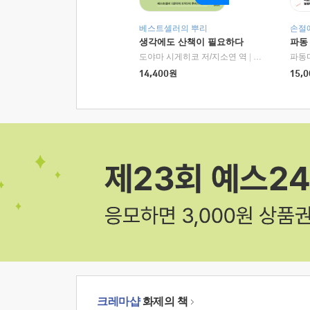
베스트셀러의 뿌리
손절
생각에도 산책이 필요하다
파동
도야마 시게히코 저/지소연 역
|
알에이치코리아(
파동
14,400
원
15,0
크레마샵
화제의 책