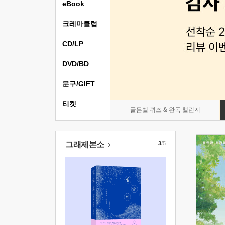
eBook
크레마클럽
CD/LP
DVD/BD
문구/GIFT
티켓
골든벨 퀴즈 & 완독 챌린지
그래제본소
3
/5