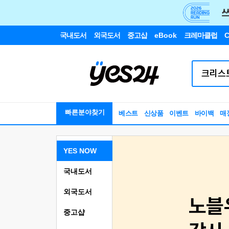
국내도서
외국도서
중고샵
eBook
크레마클럽
C
빠른분야찾기
베스트
신상품
이벤트
바이백
매
YES NOW
국내도서
외국도서
중고샵