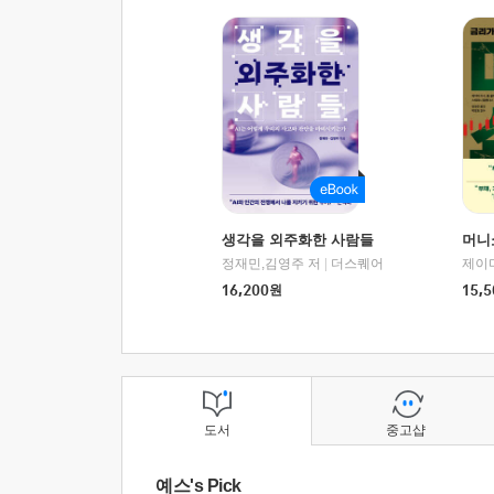
생각을 외주화한 사람들
머니
정재민,김영주 저
|
더스퀘어
16,200
원
15,5
도서
중고샵
예스's Pick