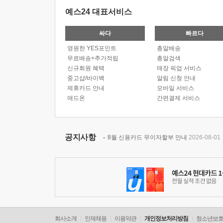
예스24 대표서비스
싸다
빠르다
영원한 YES포인트
총알배송
무료배송+추가적립
총알검색
신규회원 혜택
매장 픽업 서비스
중고샵/바이백
알림 신청 안내
제휴카드 안내
모바일 서비스
애드온
간편결제 서비스
공지사항
8월 신용카드 무이자할부 안내
2026-08-01
회사소개
인재채용
이용약관
개인정보처리방침
청소년보