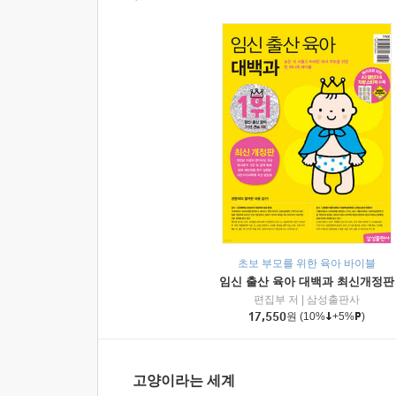
초보 부모를 위한 육아 바이블
임신 출산 육아 대백과 최신개정판
편집부 저
|
삼성출판사
17,550
원
(10%
+5%
)
고양이라는 세계