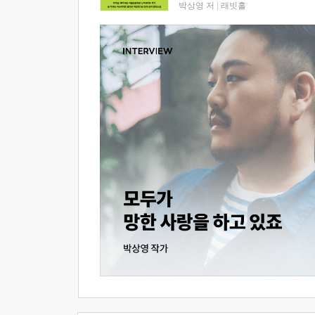
박상영 저
|
래빗홀