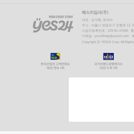
대표 : 김석환, 최세라
주소 : 서울시 영등포구 은행로 11,
사업자등록번호 : 229-81-37000 
이메일 : yes24help@yes24.c
Copyright ⓒ YES24 Corp. All Right