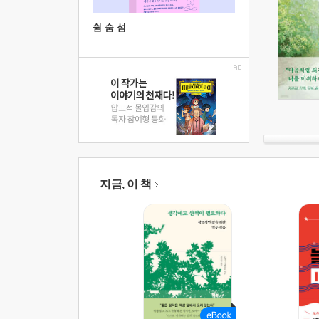
쉼 숨 섬
지금, 이 책