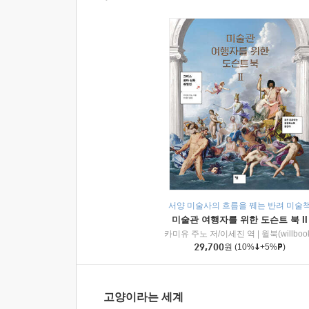
서양 미술사의 흐름을 꿰는 반려 미술
미술관 여행자를 위한 도슨트 북 II
카미유 주노 저/이세진 역
|
윌북(willboo
29,700
원
(10%
+5%
)
고양이라는 세계