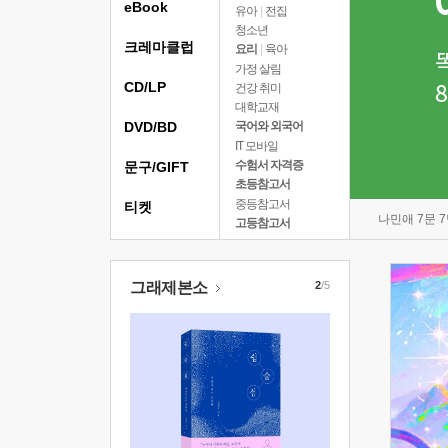
eBook
유아
|
전집
청소년
크레마클럽
요리
|
육아
가정 살림
CD/LP
건강 취미
대학교재
DVD/BD
국어와 외국어
IT 모바일
수험서 자격증
문구/GIFT
초등참고서
중등참고서
티켓
나민애 7문 
고등참고서
그래제본소
2
/5