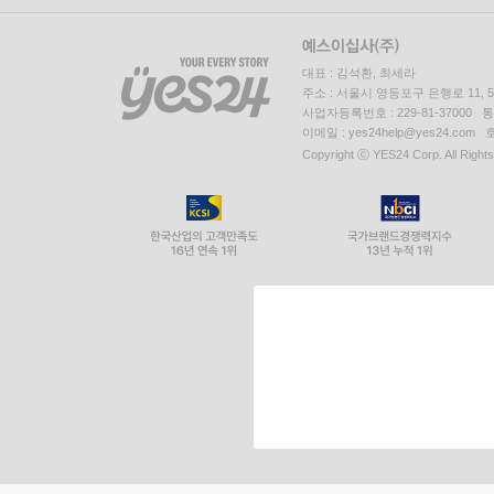
대표 : 김석환, 최세라
주소 : 서울시 영등포구 은행로 11,
사업자등록번호 : 229-81-37000 
이메일 : yes24help@yes24.c
Copyright ⓒ YES24 Corp. All Right