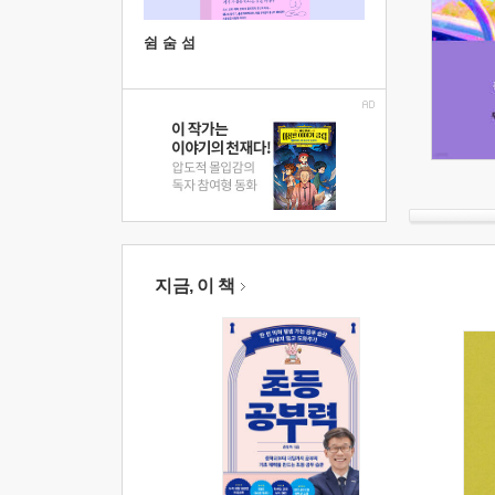
쉼 숨 섬
지금, 이 책