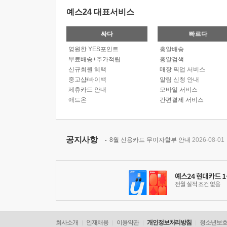
예스24 대표서비스
싸다
빠르다
영원한 YES포인트
총알배송
무료배송+추가적립
총알검색
신규회원 혜택
매장 픽업 서비스
중고샵/바이백
알림 신청 안내
제휴카드 안내
모바일 서비스
애드온
간편결제 서비스
공지사항
8월 신용카드 무이자할부 안내
2026-08-01
회사소개
인재채용
이용약관
개인정보처리방침
청소년보