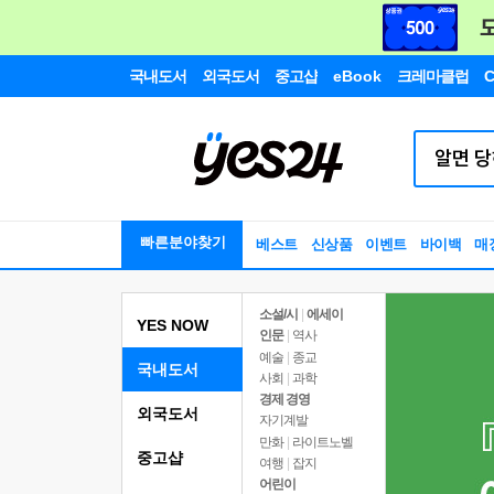
국내도서
외국도서
중고샵
eBook
크레마클럽
C
빠른분야찾기
베스트
신상품
이벤트
바이백
매
소설/시
|
에세이
YES NOW
인문
|
역사
예술
|
종교
국내도서
사회
|
과학
경제 경영
외국도서
자기계발
만화
|
라이트노벨
중고샵
여행
|
잡지
어린이