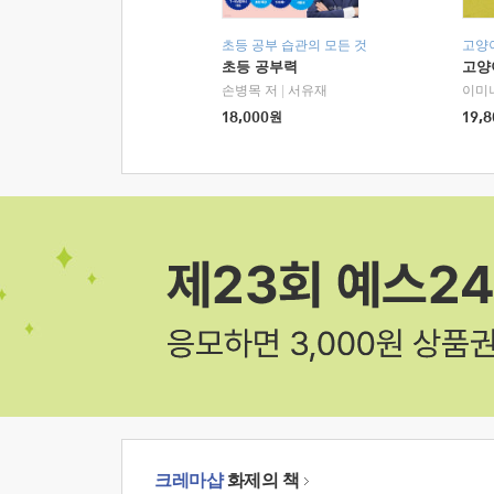
초등 공부 습관의 모든 것
고양
초등 공부력
고양
손병목 저
|
서유재
이미
18,000
원
19,8
크레마샵
화제의 책