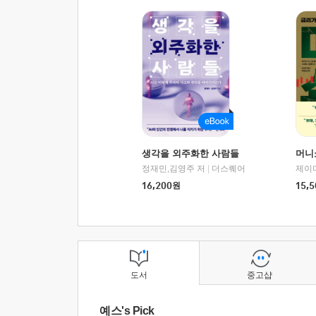
생각을 외주화한 사람들
머니
정재민,김영주 저
|
더스퀘어
16,200
원
15,5
도서
중고샵
예스's Pick