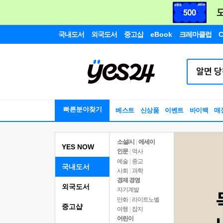
국내도서
외국도서
중고샵
eBook
크레마클럽
C
빠른분야찾기
베스트
신상품
이벤트
바이백
매
소설/시
|
에세이
YES NOW
인문
|
역사
예술
|
종교
국내도서
사회
|
과학
경제 경영
외국도서
자기계발
만화
|
라이트노벨
중고샵
여행
|
잡지
어린이