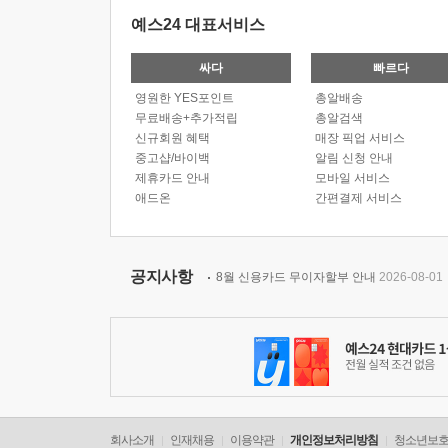
예스24 대표서비스
싸다
빠르다
영원한 YES포인트
총알배송
무료배송+추가적립
총알검색
신규회원 혜택
매장 픽업 서비스
중고샵/바이백
알림 신청 안내
제휴카드 안내
모바일 서비스
애드온
간편결제 서비스
공지사항
8월 신용카드 무이자할부 안내
2026-08-01
회사소개
인재채용
이용약관
개인정보처리방침
청소년보