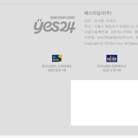
대표 : 김석환, 최세라
주소 : 서울시 영등포구 은행로 11,
사업자등록번호 : 229-81-37000 
이메일 : yes24help@yes24.c
Copyright ⓒ YES24 Corp. All Right