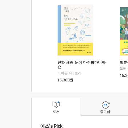
진짜 새랑 눈이 마주쳤다니까
웹툰
요
돌배
이이은 저
|
보리
15,3
15,300
원
도서
중고샵
예스's Pick