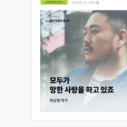
박상영 저
|
래빗홀