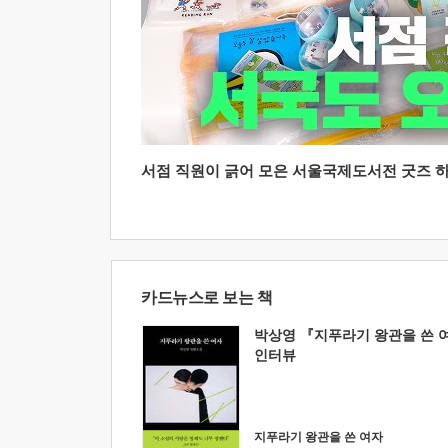
서점 직원이 긁어 모은 서울국제도서전 굿즈 하울
카드뉴스로 보는 책
박상영 『지푸라기 왕관을 쓴 
인터뷰
지푸라기 왕관을 쓴 여자