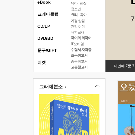
eBook
유아
|
전집
청소년
크레마클럽
요리
|
육아
가정 살림
CD/LP
건강 취미
대학교재
DVD/BD
국어와 외국어
IT 모바일
수험서 자격증
문구/GIFT
초등참고서
중등참고서
티켓
나민애 7문 
고등참고서
그래제본소
2
/5