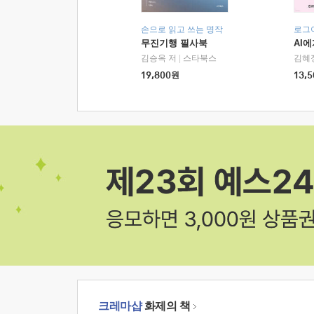
손으로 읽고 쓰는 명작
로그
무진기행 필사북
AI
김승옥 저
|
스타북스
김혜
19,800
원
13,5
크레마샵
화제의 책