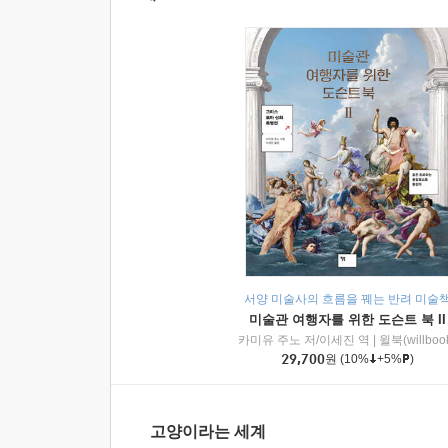
서양 미술사의 흐름을 꿰는 반려 미술
미술관 여행자를 위한 도슨트 북 II
카미유 주노 저/이세진 역
|
윌북(willboo
29,700
원
(10%
+5%
)
고양이라는 세계