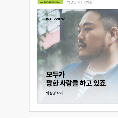
박상영 저
|
래빗홀