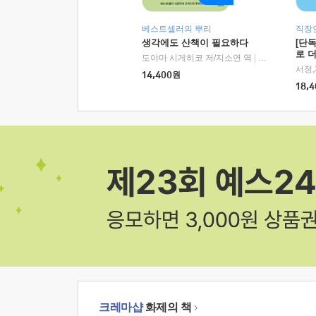
베스트셀러의 뿌리
직장
생각에도 산책이 필요하다
[단
로 
도야마 시게히코 저/지소연 역
|
알에이치코리아(
14,400
원
18,4
크레마샵
화제의 책