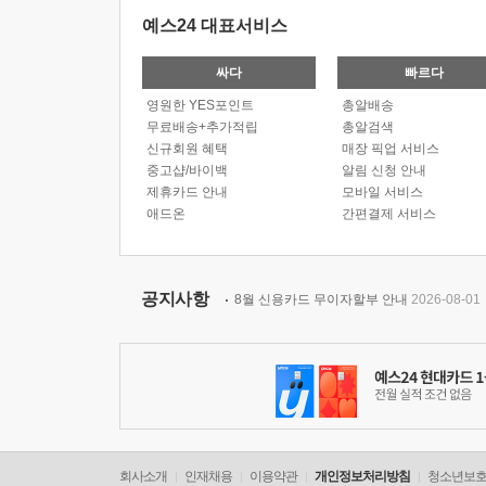
예스24 대표서비스
싸다
빠르다
영원한 YES포인트
총알배송
무료배송+추가적립
총알검색
신규회원 혜택
매장 픽업 서비스
중고샵/바이백
알림 신청 안내
제휴카드 안내
모바일 서비스
애드온
간편결제 서비스
공지사항
8월 신용카드 무이자할부 안내
2026-08-01
회사소개
인재채용
이용약관
개인정보처리방침
청소년보