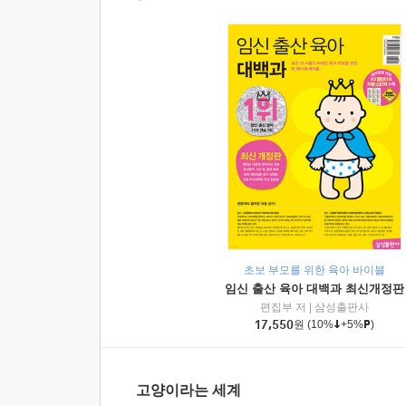
초보 부모를 위한 육아 바이블
임신 출산 육아 대백과 최신개정판
편집부 저
|
삼성출판사
17,550
원
(10%
+5%
)
고양이라는 세계