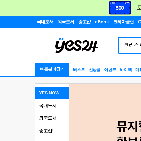
국내도서
외국도서
중고샵
eBook
크레마클럽
C
빠른분야찾기
베스트
신상품
이벤트
바이백
매
YES NOW
국내도서
외국도서
중고샵