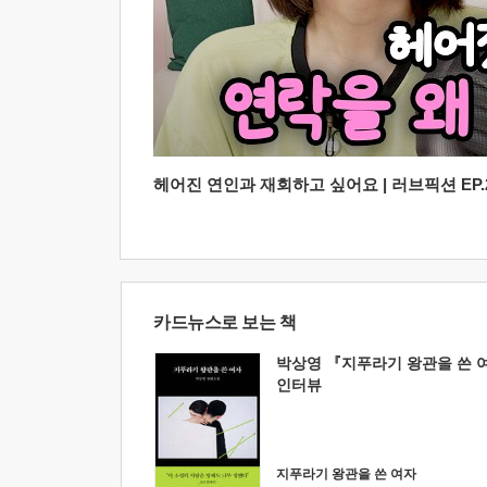
헤어진 연인과 재회하고 싶어요 | 러브픽션 EP.2
카드뉴스로 보는 책
박상영 『지푸라기 왕관을 쓴 
인터뷰
지푸라기 왕관을 쓴 여자