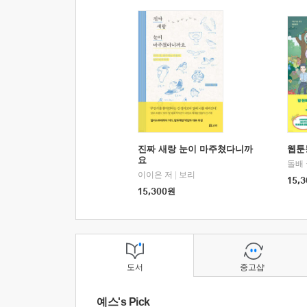
진짜 새랑 눈이 마주쳤다니까
웹툰
요
돌배
이이은 저
|
보리
15,3
15,300
원
도서
중고샵
예스's Pick