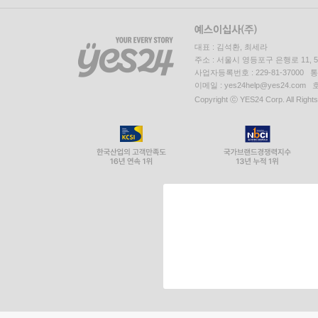
대표 : 김석환, 최세라
주소 : 서울시 영등포구 은행로 11,
사업자등록번호 : 229-81-37000 
이메일 : yes24help@yes24.c
Copyright ⓒ YES24 Corp. All Right