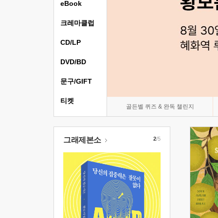
eBook
크레마클럽
CD/LP
DVD/BD
문구/GIFT
티켓
골든벨 퀴즈 & 완독 챌린지
그래제본소
2
/5