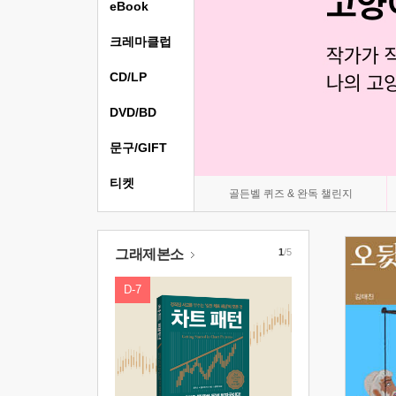
eBook
크레마클럽
CD/LP
DVD/BD
문구/GIFT
티켓
골든벨 퀴즈 & 완독 챌린지
그래제본소
1
/5
D-7