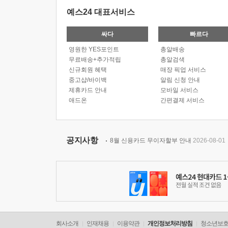
예스24 대표서비스
싸다
빠르다
영원한 YES포인트
총알배송
무료배송+추가적립
총알검색
신규회원 혜택
매장 픽업 서비스
중고샵/바이백
알림 신청 안내
제휴카드 안내
모바일 서비스
애드온
간편결제 서비스
공지사항
8월 신용카드 무이자할부 안내
2026-08-01
회사소개
인재채용
이용약관
개인정보처리방침
청소년보