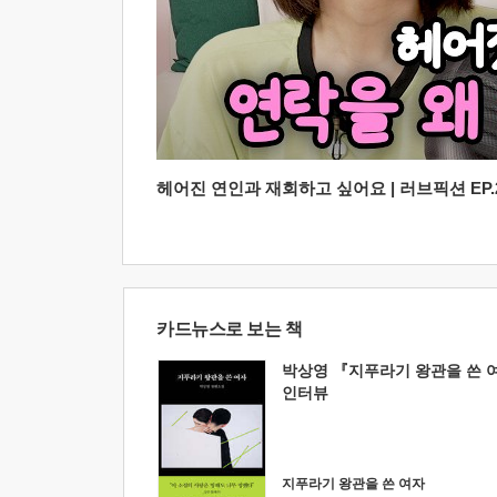
헤어진 연인과 재회하고 싶어요 | 러브픽션 EP.2
카드뉴스로 보는 책
박상영 『지푸라기 왕관을 쓴 
인터뷰
지푸라기 왕관을 쓴 여자