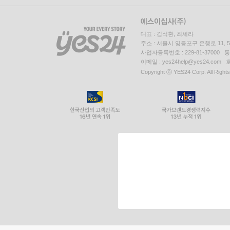
대표 : 김석환, 최세라
주소 : 서울시 영등포구 은행로 11,
사업자등록번호 : 229-81-37000 
이메일 : yes24help@yes24.c
Copyright ⓒ YES24 Corp. All Right