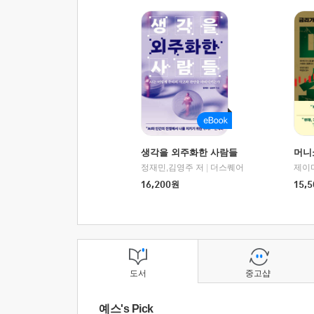
생각을 외주화한 사람들
머니
정재민,김영주 저
|
더스퀘어
16,200
원
15,5
도서
중고샵
예스's Pick