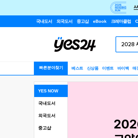
국내도서
외국도서
중고샵
eBook
크레마클럽
C
빠른분야찾기
베스트
신상품
이벤트
바이백
매
YES NOW
국내도서
외국도서
중고샵