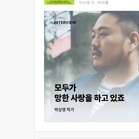
박상영 저
|
래빗홀