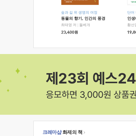
숲과 길 위 생명의 여정
단어
동물의 향기, 인간의 풍경
인생
최태영 저
|
돌베개
황선
23,400
원
19,8
크레마샵
화제의 책