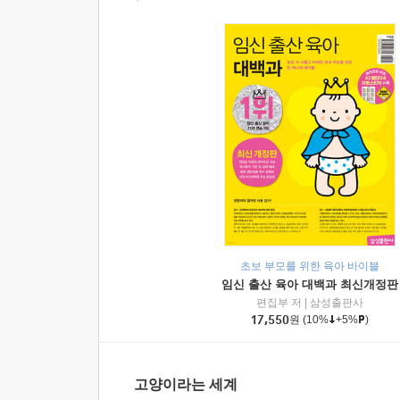
초보 부모를 위한 육아 바이블
임신 출산 육아 대백과 최신개정판
편집부 저
|
삼성출판사
17,550
원
(10%
+5%
)
고양이라는 세계