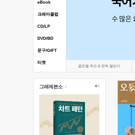
eBook
크레마클럽
CD/LP
DVD/BD
문구/GIFT
티켓
골든벨 퀴즈 & 완독 챌린지
그래제본소
4
/5