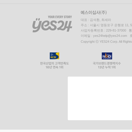
대표 : 김석환, 최세라
주소 : 서울시 영등포구 은행로 11,
사업자등록번호 : 229-81-37000 
이메일 : yes24help@yes24.c
Copyright ⓒ YES24 Corp. All Right