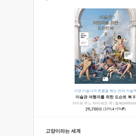
서양 미술사의 흐름을 꿰는 반려 미술
미술관 여행자를 위한 도슨트 북 II
카미유 주노 저/이세진 역
|
윌북(willboo
29,700
원
(10%
+5%
)
고양이라는 세계