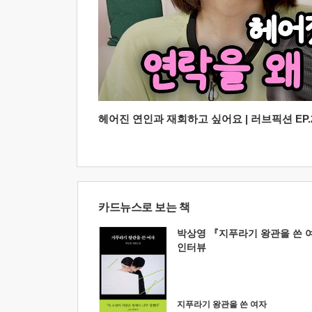
헤어진 연인과 재회하고 싶어요 | 러브픽션 EP.2
카드뉴스로 보는 책
박상영 『지푸라기 왕관을 쓴 
인터뷰
지푸라기 왕관을 쓴 여자