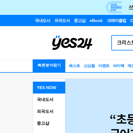
국내도서
외국도서
중고샵
eBook
크레마클럽
C
빠른분야찾기
베스트
신상품
이벤트
바이백
매
YES NOW
국내도서
외국도서
중고샵