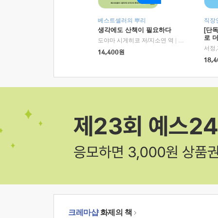
베스트셀러의 뿌리
직장
생각에도 산책이 필요하다
[단
로 
도야마 시게히코 저/지소연 역
|
알에이치코리아(
14,400
원
18,4
크레마샵
화제의 책