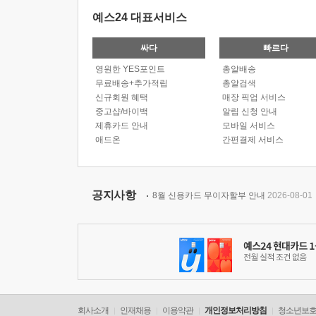
예스24 대표서비스
싸다
빠르다
영원한 YES포인트
총알배송
무료배송+추가적립
총알검색
신규회원 혜택
매장 픽업 서비스
중고샵/바이백
알림 신청 안내
제휴카드 안내
모바일 서비스
애드온
간편결제 서비스
공지사항
8월 신용카드 무이자할부 안내
2026-08-01
회사소개
인재채용
이용약관
개인정보처리방침
청소년보