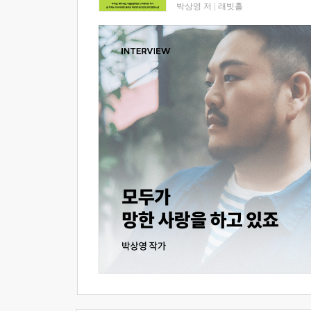
박상영 저
|
래빗홀