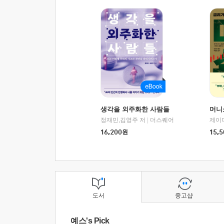
생각을 외주화한 사람들
머니
정재민,김영주 저
|
더스퀘어
16,200
원
15,5
도서
중고샵
예스's Pick