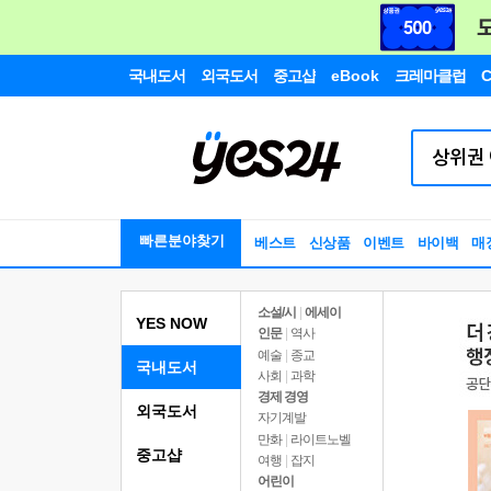
국내도서
외국도서
중고샵
eBook
크레마클럽
C
빠른분야찾기
베스트
신상품
이벤트
바이백
매
소설/시
|
에세이
YES NOW
인문
|
역사
예술
|
종교
국내도서
사회
|
과학
경제 경영
외국도서
자기계발
만화
|
라이트노벨
중고샵
여행
|
잡지
어린이