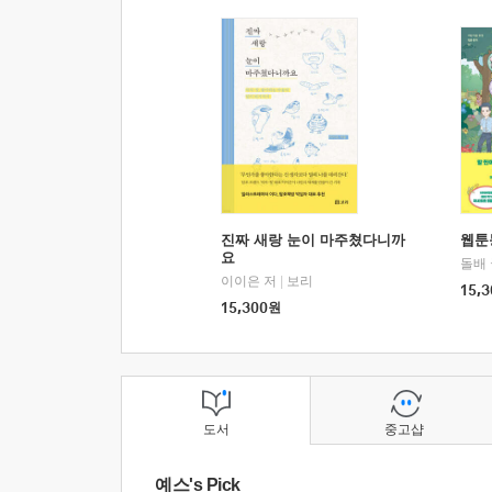
진짜 새랑 눈이 마주쳤다니까
웹툰
요
돌배
이이은 저
|
보리
15,3
15,300
원
도서
중고샵
예스's Pick