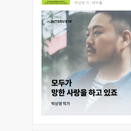
박상영 저
|
래빗홀