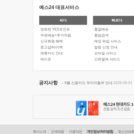
예스24 대표서비스
싸다
빠르다
영원한 YES포인트
총알배송
무료배송+추가적립
총알검색
신규회원 혜택
매장 픽업 서비스
중고샵/바이백
알림 신청 안내
제휴카드 안내
모바일 서비스
애드온
간편결제 서비스
공지사항
8월 신용카드 무이자할부 안내
2026-08-01
회사소개
인재채용
이용약관
개인정보처리방침
청소년보