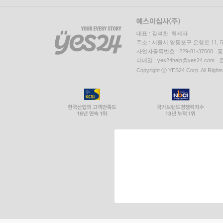
대표 : 김석환, 최세라
주소 : 서울시 영등포구 은행로 11,
사업자등록번호 : 229-81-37000 
이메일 : yes24help@yes24.c
Copyright ⓒ YES24 Corp. All Right