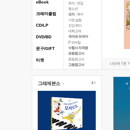
eBook
유아
|
전집
청소년
크레마클럽
요리
|
육아
가정 살림
CD/LP
건강 취미
대학교재
DVD/BD
국어와 외국어
IT 모바일
수험서 자격증
문구/GIFT
초등참고서
중등참고서
티켓
나민애 7문 
고등참고서
그래제본소
1
/5