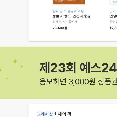
숲과 길 위 생명의 여정
단어
동물의 향기, 인간의 풍경
인생
최태영 저
|
돌베개
황선
23,400
원
19,8
크레마샵
화제의 책