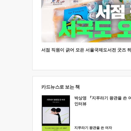
서점 직원이 긁어 모은 서울국제도서전 굿즈 하울
카드뉴스로 보는 책
박상영 『지푸라기 왕관을 쓴 
인터뷰
지푸라기 왕관을 쓴 여자