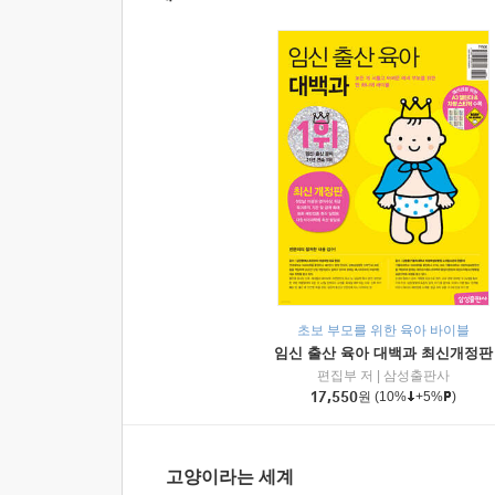
초보 부모를 위한 육아 바이블
임신 출산 육아 대백과 최신개정판
편집부 저
|
삼성출판사
17,550
원
(10%
+5%
)
고양이라는 세계