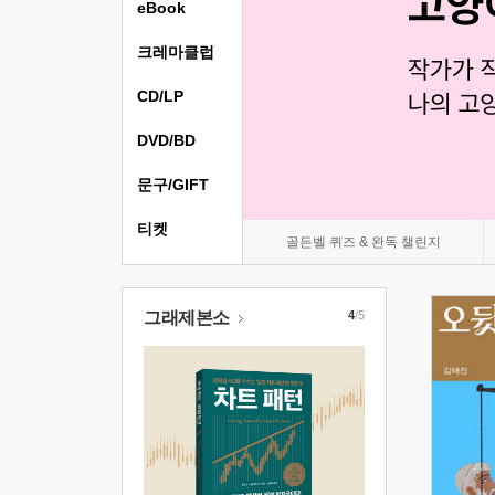
eBook
크레마클럽
CD/LP
DVD/BD
문구/GIFT
티켓
골든벨 퀴즈 & 완독 챌린지
그래제본소
4
/5