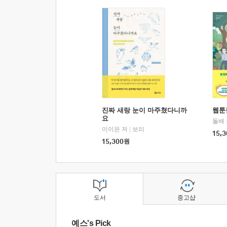
진짜 새랑 눈이 마주쳤다니까
웹툰
요
돌배
이이은 저
|
보리
15,3
15,300
원
도서
중고샵
예스's Pick