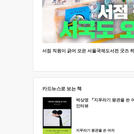
서점 직원이 긁어 모은 서울국제도서전 굿즈 하울
카드뉴스로 보는 책
박상영 『지푸라기 왕관을 쓴 
인터뷰
지푸라기 왕관을 쓴 여자