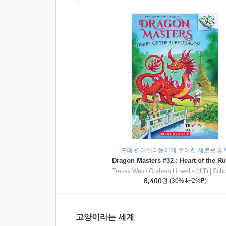
드래곤 마스터들에게 주어진 새로운 임
Tracey West/ Graham Howells (ILT)
|
Scholasti
8,400
원
(30%
+2%
)
고양이라는 세계