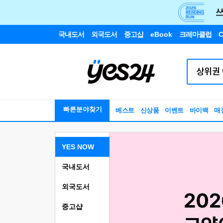
국내도서
외국도서
중고샵
eBook
크레마클럽
C
빠른분야찾기
베스트
신상품
이벤트
바이백
매
YES NOW
국내도서
외국도서
중고샵