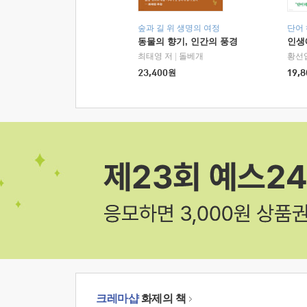
숲과 길 위 생명의 여정
단어
동물의 향기, 인간의 풍경
인생
최태영 저
|
돌베개
황선
23,400
원
19,8
크레마샵
화제의 책