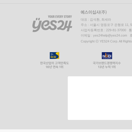
대표 : 김석환, 최세라
주소 : 서울시 영등포구 은행로 11,
사업자등록번호 : 229-81-37000 
이메일 : yes24help@yes24.c
Copyright ⓒ YES24 Corp. All Right