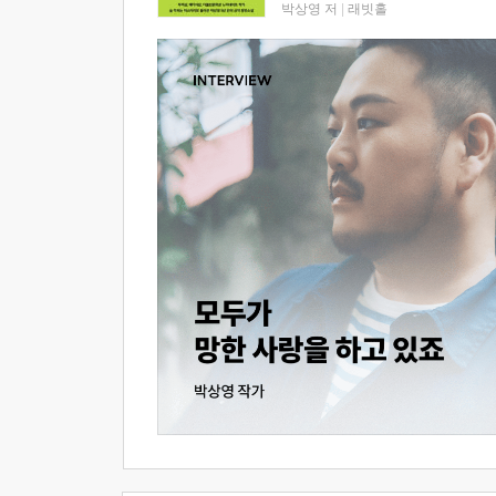
박상영 저
|
래빗홀