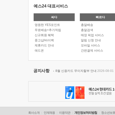
예스24 대표서비스
싸다
빠르다
영원한 YES포인트
총알배송
무료배송+추가적립
총알검색
신규회원 혜택
매장 픽업 서비스
중고샵/바이백
알림 신청 안내
제휴카드 안내
모바일 서비스
애드온
간편결제 서비스
공지사항
8월 신용카드 무이자할부 안내
2026-08-01
회사소개
인재채용
이용약관
개인정보처리방침
청소년보